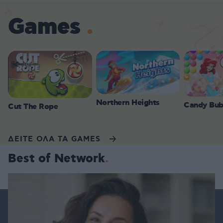
Games
Northern Heights
Candy Bub
Cut The Rope
ΔΕΙΤΕ ΟΛΑ ΤΑ GAMES
Best of Network