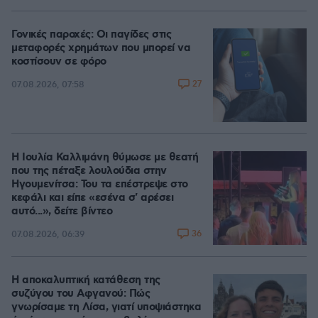
100.00%
Γονικές παροχές: Οι παγίδες στις
μεταφορές χρημάτων που μπορεί να
κοστίσουν σε φόρο
27
07.08.2026, 07:58
Η Ιουλία Καλλιμάνη θύμωσε με θεατή
που της πέταξε λουλούδια στην
Ηγουμενίτσα: Του τα επέστρεψε στο
κεφάλι και είπε «εσένα σ' αρέσει
αυτό...», δείτε βίντεο
36
07.08.2026, 06:39
Η αποκαλυπτική κατάθεση της
συζύγου του Αφγανού: Πώς
γνωρίσαμε τη Λίσα, γιατί υποψιάστηκα