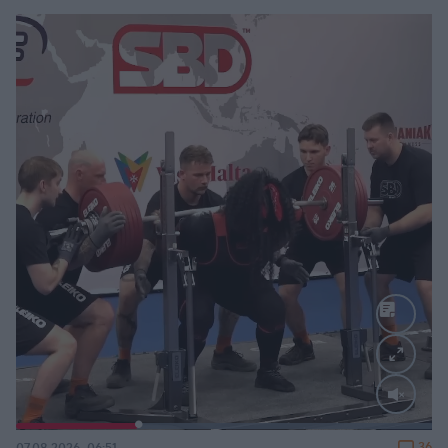
Loaded
:
100.00%
36