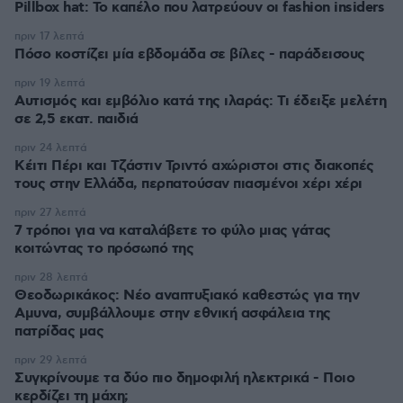
Pillbox hat: Το καπέλο που λατρεύουν οι fashion insiders
πριν 17 λεπτά
Πόσο κοστίζει μία εβδομάδα σε βίλες - παράδεισους
πριν 19 λεπτά
Αυτισμός και εμβόλιο κατά της ιλαράς: Τι έδειξε μελέτη
σε 2,5 εκατ. παιδιά
πριν 24 λεπτά
Κέιτι Πέρι και Τζάστιν Τριντό αχώριστοι στις διακοπές
τους στην Ελλάδα, περπατούσαν πιασμένοι χέρι χέρι
πριν 27 λεπτά
7 τρόποι για να καταλάβετε το φύλο μιας γάτας
κοιτώντας το πρόσωπό της
πριν 28 λεπτά
Θεοδωρικάκος: Νέο αναπτυξιακό καθεστώς για την
Αμυνα, συμβάλλουμε στην εθνική ασφάλεια της
πατρίδας μας
πριν 29 λεπτά
Συγκρίνουμε τα δύο πιο δημοφιλή ηλεκτρικά - Ποιο
κερδίζει τη μάχη;