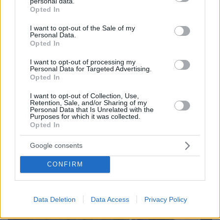
personal data.
grant or deny consent to Google and its third-party tags to
Opted In
use your data for below specified purposes in below Google
consent section.
I want to opt-out of the Sale of my
Personal Data.
07.08.2026, 07:16
Opted In
Οργή στο Περού για το βίντεο της σεξουαλικής
επίθεσης μαέστρου σε 26χρονη τραγουδίστρια:
I want to opt-out of processing my
«Σιγά-σιγά θα το ξεπεράσεις» της έλεγαν από τη
Personal Data for Targeted Advertising.
μπάντα της
Opted In
I want to opt-out of Collection, Use,
Retention, Sale, and/or Sharing of my
Personal Data that Is Unrelated with the
Purposes for which it was collected.
Opted In
Google consents
CONFIRM
Data Deletion
Data Access
Privacy Policy