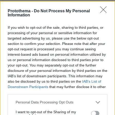
εκδοχή για το φονικό στην Κυψέλη και η σιωπή
στην απολογία
Protothema -
Do Not Process My Personal
Information
If you wish to opt-out of the sale, sharing to third parties, or
processing of your personal or sensitive information for
targeted advertising by us, please use the below opt-out
section to confirm your selection. Please note that after your
opt-out request is processed you may continue seeing
interest-based ads based on personal information utilized by
us or personal information disclosed to third parties prior to
your opt-out. You may separately opt-out of the further
disclosure of your personal information by third parties on the
IAB’s list of downstream participants. This information may
also be disclosed by us to third parties on the
IAB’s List of
Downstream Participants
that may further disclose it to other
third parties.
Please note that this website/app uses one or more Google
Personal Data Processing Opt Outs
services and may gather and store information including but
not limited to your visit or usage behaviour. You may click to
I want to opt-out of the Sharing of my