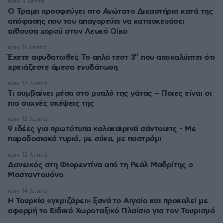
πριν 4 λεπτά
Ο Τραμπ προσφεύγει στο Ανώτατο Δικαστήριο κατά της
απόφασης που του απαγορεύει να κατασκευάσει
αίθουσα χορού στον Λευκό Οίκο
πριν 11 λεπτά
Έχετε αφυδατωθεί; Το απλό τεστ 3″ που αποκαλύπτει ότι
χρειάζεστε άμεσα ενυδάτωση
πριν 12 λεπτά
Τι συμβαίνει μέσα στο μυαλό της γάτας – Ποιες είναι οι
πιο συχνές σκέψεις της
πριν 12 λεπτά
9 ιδέες για πρωτότυπα καλοκαιρινά σάντουιτς - Με
παραδοσιακά τυριά, με σύκα, με παστράμι
πριν 12 λεπτά
Δανεικός στη Φιορεντίνα από τη Ρεάλ Μαδρίτης ο
Μασταντουόνο
πριν 14 λεπτά
Η Τουρκία «γκριζάρει» ξανά το Αιγαίο και προκαλεί με
αφορμή το Ειδικό Χωροταξικό Πλαίσιο για τον Τουρισμό