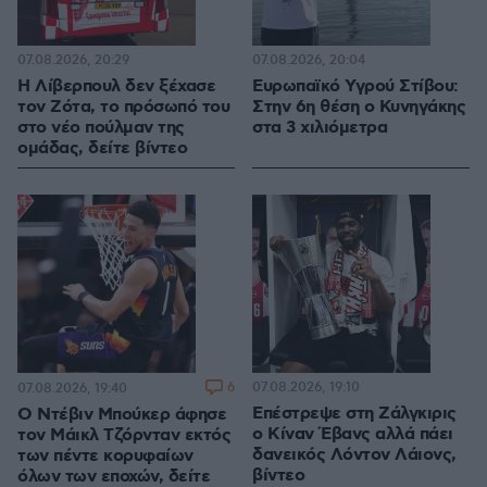
07.08.2026, 20:29
07.08.2026, 20:04
Η Λίβερπουλ δεν ξέχασε
Ευρωπαϊκό Υγρού Στίβου:
τον Ζότα, το πρόσωπό του
Στην 6η θέση ο Κυνηγάκης
στο νέο πούλμαν της
στα 3 χιλιόμετρα
ομάδας, δείτε βίντεο
6
07.08.2026, 19:10
07.08.2026, 19:40
Επέστρεψε στη Ζάλγκιρις
Ο Ντέβιν Μπούκερ άφησε
ο Κίναν Έβανς αλλά πάει
τον Μάικλ Τζόρνταν εκτός
δανεικός Λόντον Λάιονς,
των πέντε κορυφαίων
βίντεο
όλων των εποχών, δείτε