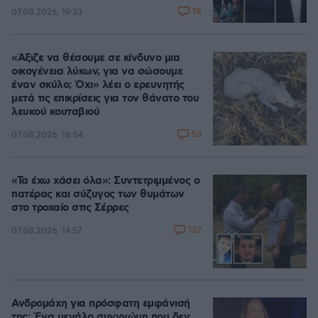
18
07.08.2026, 19:33
«Άξιζε να θέσουμε σε κίνδυνο μια
οικογένεια λύκων, για να σώσουμε
έναν σκύλο; Όχι» λέει ο ερευνητής
μετά τις επικρίσεις για τον θάνατο του
λευκού κουταβιού
53
07.08.2026, 18:54
«Τα έχω χάσει όλα»: Συντετριμμένος ο
πατέρας και σύζυγος των θυμάτων
στο τροχαίο στις Σέρρες
132
07.08.2026, 14:57
Ανδρομάχη για πρόσφατη εμφάνισή
της: Ένα μεγάλο συγγνώμη που δεν