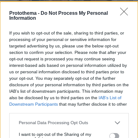
Protothema -
Do Not Process My Personal
Information
If you wish to opt-out of the sale, sharing to third parties, or
07.08.2026, 15:59
processing of your personal or sensitive information for
Είδος υπό εξαφάνιση οι υπερπολύτεκνοι στην
targeted advertising by us, please use the below opt-out
Ελλάδα που γερνάει: Τα... δύο ταψιά μεσημεριανό,
section to confirm your selection. Please note that after your
τα επιδόματα, η καθημερινότητά τους
opt-out request is processed you may continue seeing
interest-based ads based on personal information utilized by
us or personal information disclosed to third parties prior to
your opt-out. You may separately opt-out of the further
disclosure of your personal information by third parties on the
IAB’s list of downstream participants. This information may
also be disclosed by us to third parties on the
IAB’s List of
Downstream Participants
that may further disclose it to other
third parties.
Please note that this website/app uses one or more Google
Personal Data Processing Opt Outs
services and may gather and store information including but
not limited to your visit or usage behaviour. You may click to
I want to opt-out of the Sharing of my