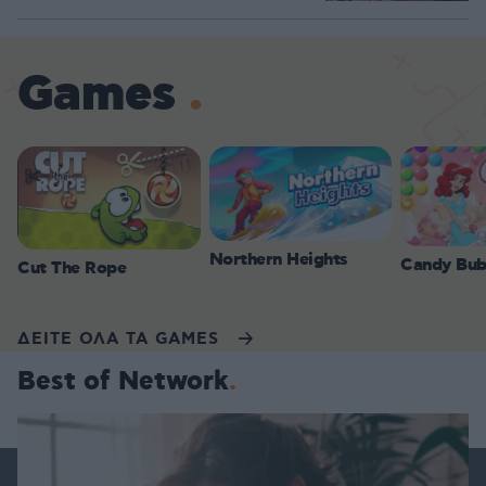
Games
Northern Heights
Candy Bub
Cut The Rope
ΔΕΙΤΕ ΟΛΑ ΤΑ GAMES
Best of Network