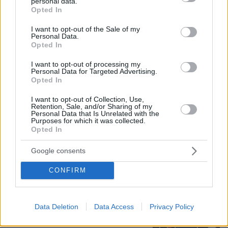
personal data.
grant or deny consent to Google and its third-party tags to
Opted In
use your data for below specified purposes in below Google
consent section.
I want to opt-out of the Sale of my
Personal Data.
Opted In
I want to opt-out of processing my
Personal Data for Targeted Advertising.
Opted In
I want to opt-out of Collection, Use,
Retention, Sale, and/or Sharing of my
Loaded
:
100.00%
Personal Data that Is Unrelated with the
07.08.2026, 18:54
Purposes for which it was collected.
«Κάτι απέσπασε την προσοχή του οδηγού»:
Opted In
Πραγματογνώμονας επιχειρεί να ρίξει φως στα
αίτια του δυστυχήματος στις Σέρρες
Google consents
CONFIRM
Νέες καταγγελίες στην Ελπίδα για τη
Δημοκρατία: Γρατσία, Γαλανός,
Καρυστιανού και αυλικοί το
Data Deletion
Data Access
Privacy Policy
μετέτρεψαν σε φοβικό αρχηγικό
κόμμα