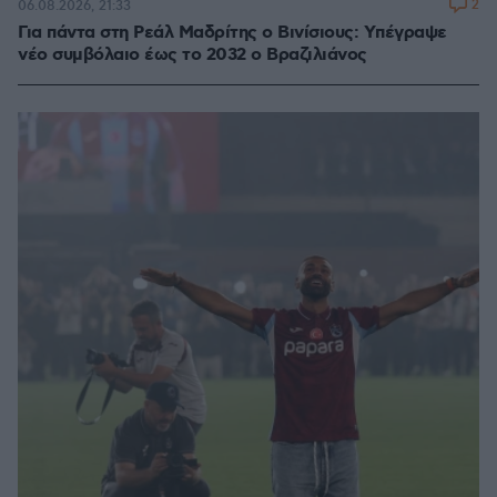
2
06.08.2026, 21:33
Για πάντα στη Ρεάλ Μαδρίτης ο Βινίσιους: Yπέγραψε
νέο συμβόλαιο έως το 2032 ο Βραζιλιάνος