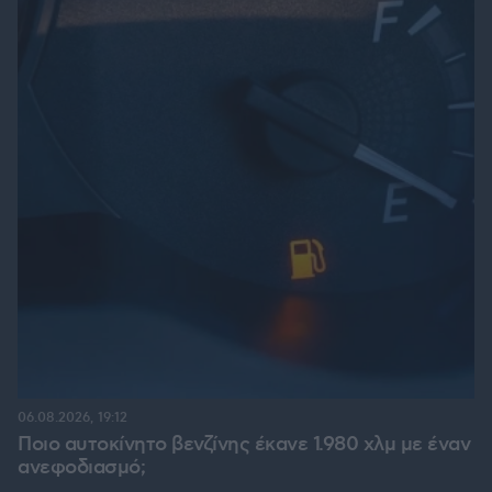
06.08.2026, 19:12
Ποιο αυτοκίνητο βενζίνης έκανε 1.980 χλμ με έναν
ανεφοδιασμό;