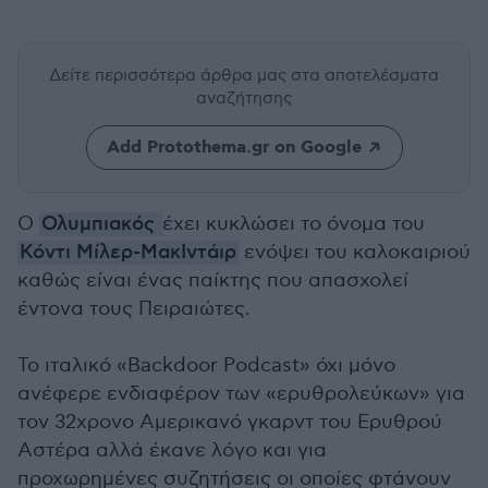
Δείτε περισσότερα άρθρα μας
στα αποτελέσματα
αναζήτησης
Add Protothema.gr on Google
Ο
Ολυμπιακός
έχει κυκλώσει το όνομα του
Κόντι Μίλερ-ΜακΙντάιρ
ενόψει του καλοκαιριού
καθώς είναι ένας παίκτης που απασχολεί
έντονα τους Πειραιώτες.
Το ιταλικό «Backdoor Podcast» όχι μόνο
ανέφερε ενδιαφέρον των «ερυθρολεύκων» για
τον 32χρονο Αμερικανό γκαρντ του Ερυθρού
Αστέρα αλλά έκανε λόγο και για
προχωρημένες συζητήσεις οι οποίες φτάνουν