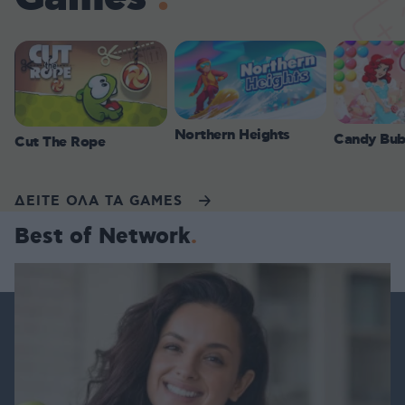
Northern Heights
Candy Bub
Cut The Rope
ΔΕΙΤΕ ΟΛΑ ΤΑ GAMES
Best of Network