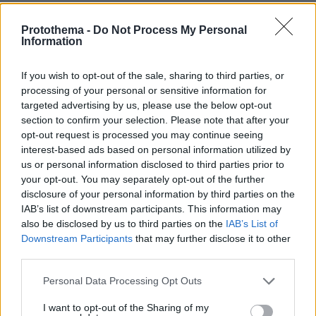
06.08.2026, 20:03
Αριστοτέλης Δαμίγος: Σε κλίμα οδύνης έγινε η
Protothema -
Do Not Process My Personal
αποτέφρωση του συντονιστή που σκοτώθηκε
Information
μετά τη σύγκρουση ελικοπτέρων στην Ψάθα,
φωτογραφίες
If you wish to opt-out of the sale, sharing to third parties, or
processing of your personal or sensitive information for
targeted advertising by us, please use the below opt-out
section to confirm your selection. Please note that after your
opt-out request is processed you may continue seeing
interest-based ads based on personal information utilized by
us or personal information disclosed to third parties prior to
your opt-out. You may separately opt-out of the further
disclosure of your personal information by third parties on the
IAB’s list of downstream participants. This information may
also be disclosed by us to third parties on the
IAB’s List of
Downstream Participants
that may further disclose it to other
third parties.
Please note that this website/app uses one or more Google
Personal Data Processing Opt Outs
services and may gather and store information including but
not limited to your visit or usage behaviour. You may click to
I want to opt-out of the Sharing of my