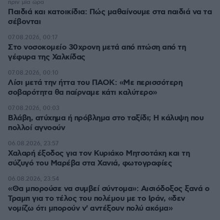
πριν μία ώρα
Παιδιά και κατοικίδια: Πώς μαθαίνουμε στα παιδιά να τα
σέβονται
07.08.2026, 00:17
Στο νοσοκομείο 30χρονη μετά από πτώση από τη
γέφυρα της Χαλκίδας
07.08.2026, 00:10
Λίσι μετά την ήττα του ΠΑΟΚ: «Με περισσότερη
σοβαρότητα θα παίρναμε κάτι καλύτερο»
07.08.2026, 00:03
Βλάβη, ατύχημα ή πρόβλημα στο ταξίδι; Η κάλυψη που
πολλοί αγνοούν
06.08.2026, 23:57
Χαλαρή έξοδος για τον Κυριάκο Μητσοτάκη και τη
σύζυγό του Μαρέβα στα Χανιά, φωτογραφίες
06.08.2026, 23:54
«Θα μπορούσε να συμβεί σύντομα»: Αισιόδοξος ξανά ο
Τραμπ για το τέλος του πολέμου με το Ιράν, «δεν
νομίζω ότι μπορούν ν' αντέξουν πολύ ακόμα»