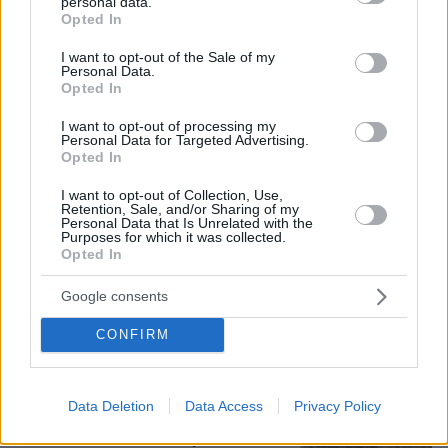
personal data.
grant or deny consent to Google and its third-party tags to
Opted In
use your data for below specified purposes in below Google
consent section.
I want to opt-out of the Sale of my
Personal Data.
Opted In
I want to opt-out of processing my
Personal Data for Targeted Advertising.
06.08.2026, 18:00
Opted In
Γιώργος Παράσχος: Χαμογελαστός, δίνει τη μάχη
του με τον καρκίνο, μπήκε στο νοσοκομείο για νέα
I want to opt-out of Collection, Use,
θεραπεία
Retention, Sale, and/or Sharing of my
Personal Data that Is Unrelated with the
Purposes for which it was collected.
Opted In
Στη ΓΑΔΑ κρατείται η 46χρονη που
κατηγορείται για την επίθεση στη
Google consents
Marfin, δείτε βίντεο και φωτογραφίες
CONFIRM
45
06.08.2026, 23:17
Data Deletion
Data Access
Privacy Policy
Γιατί δεν έσωσα το κουτάβι: Ο