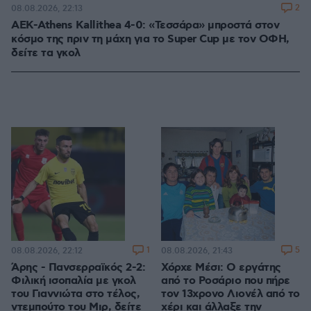
2
08.08.2026, 22:13
ΑΕΚ-Athens Kallithea 4-0: «Τεσσάρα» μπροστά στον
κόσμο της πριν τη μάχη για το Super Cup με τον ΟΦΗ,
δείτε τα γκολ
1
5
08.08.2026, 22:12
08.08.2026, 21:43
Άρης - Πανσερραϊκός 2-2:
Χόρχε Μέσι: Ο εργάτης
Φιλική ισοπαλία με γκολ
από το Ροσάριο που πήρε
του Γιαννιώτα στο τέλος,
τον 13χρονο Λιονέλ από το
ντεμπούτο του Μιρ, δείτε
χέρι και άλλαξε την