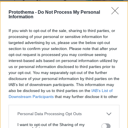
που έχει διασυνδέσεις με τον Τραμπ
ετοιμάζεται να τρυπήσει τον πάγο
Protothema -
Do Not Process My Personal
χωρίς άδεια
Information
26
08.08.2026, 21:02
If you wish to opt-out of the sale, sharing to third parties, or
processing of your personal or sensitive information for
«Δεν είναι η Τζορτζίνα»: Απίστευτο
targeted advertising by us, please use the below opt-out
σκηνικό στη Μαδέιρα, χιλιάδες έξω
section to confirm your selection. Please note that after your
από εκκλησία περίμεναν τον γάμο του
opt-out request is processed you may continue seeing
Ρονάλντο και είδαν άλλο ζευγάρι, η
interest-based ads based on personal information utilized by
αντίδραση του Πορτογάλου σταρ
us or personal information disclosed to third parties prior to
11
08.08.2026, 21:05
your opt-out. You may separately opt-out of the further
disclosure of your personal information by third parties on the
IAB’s list of downstream participants. This information may
also be disclosed by us to third parties on the
IAB’s List of
Games
Downstream Participants
that may further disclose it to other
third parties.
Please note that this website/app uses one or more Google
Personal Data Processing Opt Outs
services and may gather and store information including but
not limited to your visit or usage behaviour. You may click to
I want to opt-out of the Sharing of my