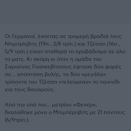
Οι Γερμανοί, έχοντας σε τρομερή βραδιά τους
Ντιμιτρίεβιτς (19π., 2/4 τρίπ.) και Τζέσαπ (16π.,
5/9 τρίπ.) είχαν σταθερά το προβάδισμα σε όλο
το ματς. Κι ακόμη κι όταν η ομάδα του
Σαρούνας Γιασικεβίτσιους έφτασε δύο φορές
σε... απόσταση βολής, τα δύο «μεγάλα»
τρίποντα του Τζέσαπ «τελείωσαν» το παιχνίδι
για τους Βαυαρούς.
Από την υπό του... μετρίου «Φενέρ»,
διασώθηκε μόνο ο Μπιμπέροβιτς με 21 πόντους
(6/9τρίπ.).