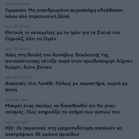
πριν 24 λεπτά
Γερμανία: Μη επανδρωμένα αεροσκάφη εθεάθησαν
πάνω από στρατιωτική βάση
πριν 26 λεπτά
Θετικές οι συνομιλίες με το Ιράν για τα Στενά του
Ορμούζ, λέει το Ομάν
πριν 38 λεπτά
Χάος στη Βουλή του Κοσόβου: Βουλευτής της
αντιπολίτευσης πέταξε αυγά στον πρωθυπουργό Άλμπιν
Κούρτι, δείτε βίντεο
πριν 40 λεπτά
Διακοπές στο Λασίθι: Πόλεις με χαρακτήρα, χωριά με
ψυχή
πριν μία ώρα
Μπορεί ένας σκύλος να διαισθανθεί ότι θα γίνει
σεισμός; Πώς επηρεάζει το σχήμα των αυτιών του
πριν μία ώρα
HIV: Οι περικοπές στη χρηματοδότηση απειλούν να
ανατρέψουν 30 χρόνια προόδου