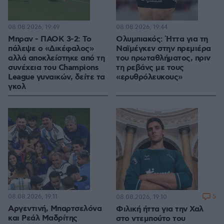
08.08.2026, 19:49
08.08.2026, 19:44
Μπραν - ΠΑΟΚ 3-2: Το
Ολυμπιακός: Ήττα για τη
πάλεψε ο «Δικέφαλος»
Ναϊμέγκεν στην πρεμιέρα
αλλά αποκλείστηκε από τη
του πρωταθλήματος, πριν
συνέχεια του Champions
τη ρεβάνς με τους
League γυναικών, δείτε τα
«ερυθρόλευκους»
γκολ
08.08.2026, 19:11
5
08.08.2026, 19:10
Αργεντινή, Μπαρτσελόνα
Φιλική ήττα για την Χαλ
και Ρεάλ Μαδρίτης
στο ντεμπούτο του