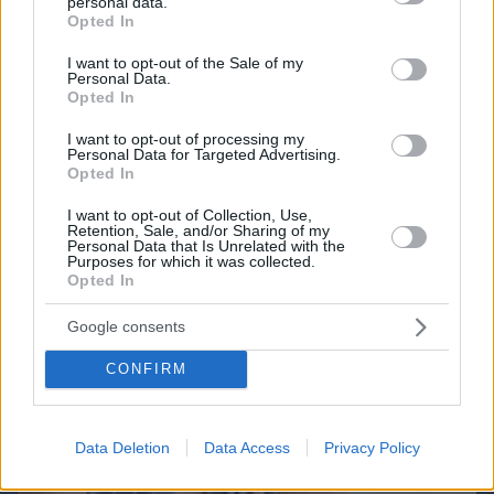
personal data.
grant or deny consent to Google and its third-party tags to
Opted In
use your data for below specified purposes in below Google
consent section.
Northern Heights
I want to opt-out of the Sale of my
Candy Bub
Cut The Rope
Personal Data.
Opted In
I want to opt-out of processing my
ΔΕΙΤΕ ΟΛΑ ΤΑ GAMES
Personal Data for Targeted Advertising.
Opted In
Best of Network
I want to opt-out of Collection, Use,
Retention, Sale, and/or Sharing of my
Personal Data that Is Unrelated with the
Purposes for which it was collected.
Opted In
Google consents
CONFIRM
Data Deletion
Data Access
Privacy Policy