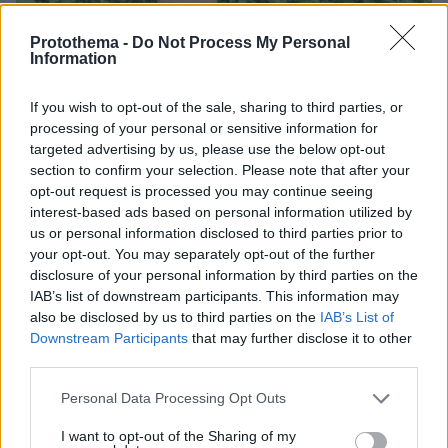
Protothema -
Do Not Process My Personal
Information
If you wish to opt-out of the sale, sharing to third parties, or
processing of your personal or sensitive information for
targeted advertising by us, please use the below opt-out
section to confirm your selection. Please note that after your
opt-out request is processed you may continue seeing
interest-based ads based on personal information utilized by
us or personal information disclosed to third parties prior to
your opt-out. You may separately opt-out of the further
disclosure of your personal information by third parties on the
IAB’s list of downstream participants. This information may
also be disclosed by us to third parties on the
IAB’s List of
Downstream Participants
that may further disclose it to other
third parties.
07.08.2026, 07:19
Please note that this website/app uses one or more Google
Personal Data Processing Opt Outs
«Δεν το πιστεύουμε», λένε οι Αμερικανοί που
services and may gather and store information including but
υιοθέτησαν τον Αφγανό στη Λέσβο - Η αρχική
not limited to your visit or usage behaviour. You may click to
I want to opt-out of the Sharing of my