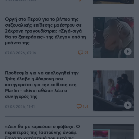
Οργή στο Περού για το βίντεο της
σεξουαλικής επίθεσης μαέστρου σε
26χρονη τραγουδίστρια: «Σιγά-σιγά
θα το ξεπεράσεις» της έλεγαν από τη
μπάντα της
91
07.08.2026, 07:16
Προθεσμία για να απολογηθεί την
Τρίτη έλαβε η 46χρονη που
κατηγορείται για την επίθεση στη
Marfin - «Είναι αθώα» λέει ο
συνήγορός της
151
07.08.2026, 11:41
«Δεν θα με κυριεύσει ο φόβος»: Ο
περιπτεράς της Γαστούνης άνοιξε
ξανά το κατάστημά του μετά τις