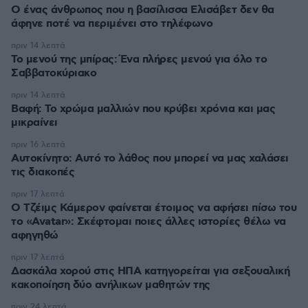
Ο ένας άνθρωπος που η βασίλισσα Ελισάβετ δεν θα
άφηνε ποτέ να περιμένει στο τηλέφωνο
πριν 14 λεπτά
Το μενού της μπίρας: Ένα πλήρες μενού για όλο το
Σαββατοκύριακο
πριν 14 λεπτά
Βαφή: Το χρώμα μαλλιών που κρύβει χρόνια και μας
μικραίνει
πριν 16 λεπτά
Αυτοκίνητο: Αυτό το λάθος που μπορεί να μας χαλάσει
τις διακοπές
πριν 17 λεπτά
Ο Τζέιμς Κάμερον φαίνεται έτοιμος να αφήσει πίσω του
το «Avatar»: Σκέφτομαι ποιες άλλες ιστορίες θέλω να
αφηγηθώ
πριν 17 λεπτά
Δασκάλα χορού στις ΗΠΑ κατηγορείται για σεξουαλική
κακοποίηση δύο ανήλικων μαθητών της
πριν 24 λεπτά