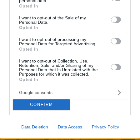
εκδοχή για το φονικό στην Κυψέλη και η σιωπή
personal data.
grant or deny consent to Google and its third-party tags to
στην απολογία
Opted In
use your data for below specified purposes in below Google
consent section.
I want to opt-out of the Sale of my
Personal Data.
Opted In
I want to opt-out of processing my
Personal Data for Targeted Advertising.
Opted In
I want to opt-out of Collection, Use,
Retention, Sale, and/or Sharing of my
Personal Data that Is Unrelated with the
Purposes for which it was collected.
Opted In
Google consents
CONFIRM
Data Deletion
Data Access
Privacy Policy