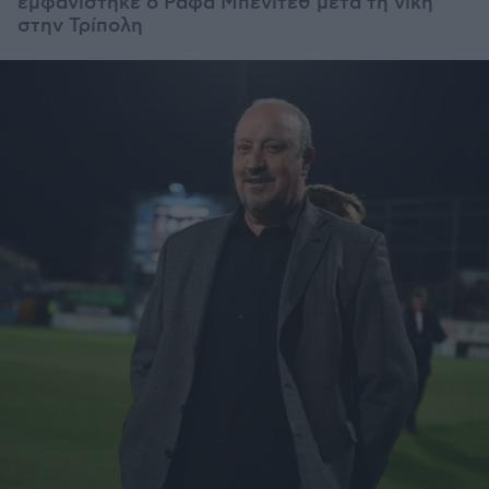
εμφανίστηκε ο Ράφα Μπενίτεθ μετά τη νίκη
στην Τρίπολη