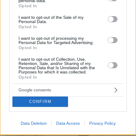
«Τα έχω χάσει όλα»: Συντετριμμένος ο πατέρας
personal data.
grant or deny consent to Google and its third-party tags to
και σύζυγος των θυμάτων στο τροχαίο στις
Opted In
use your data for below specified purposes in below Google
Σέρρες
consent section.
I want to opt-out of the Sale of my
Personal Data.
Opted In
I want to opt-out of processing my
Personal Data for Targeted Advertising.
Opted In
I want to opt-out of Collection, Use,
Retention, Sale, and/or Sharing of my
Personal Data that Is Unrelated with the
Purposes for which it was collected.
Opted In
Google consents
CONFIRM
Data Deletion
Data Access
Privacy Policy