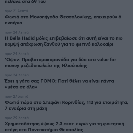
πέθανε στα 69 του
πριν 21 λεπτά
Φωτιά στο Μονοπήγαδο Θεσσαλονίκης, επιχειρούν 6
εναέρια
πριν 24 λεπτά
Η Bella Hadid μόλις επιβεβαίωσε ότι αυτή είναι το πιο
κομψή απόχρωση ξανθού για το φετινό καλοκαίρι
πριν 24 λεπτά
‘Οψον: Προβατομακαρονάδα για δύο στο value for
money μεζεδοπωλείο της Ηλιούπολης
πριν 24 λεπτά
Έχει η γάτα σας FOMO; Γιατί θέλει να είναι πάντα
«μέσα σε όλα»
πριν 27 λεπτά
Φωτιά τώρα στο Στεφάνι Κορινθίας, 112 για ετοιμότητα,
7 εναέρια στη μάχη
πριν 29 λεπτά
Χρηματοδότηση ύψους 2,3 εκατ. ευρώ για τη φοιτητική
στέγη στο Πανεπιστήμιο Θεσσαλίας