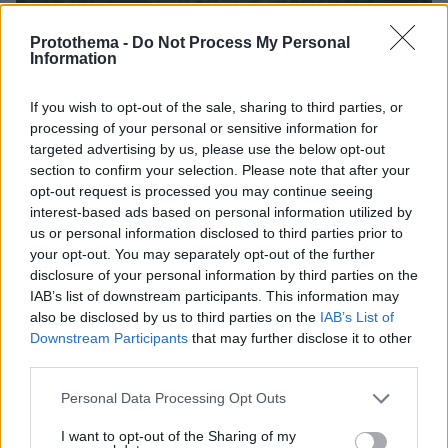
Protothema -
Do Not Process My Personal
Information
If you wish to opt-out of the sale, sharing to third parties, or
processing of your personal or sensitive information for
targeted advertising by us, please use the below opt-out
section to confirm your selection. Please note that after your
opt-out request is processed you may continue seeing
interest-based ads based on personal information utilized by
us or personal information disclosed to third parties prior to
your opt-out. You may separately opt-out of the further
disclosure of your personal information by third parties on the
IAB’s list of downstream participants. This information may
also be disclosed by us to third parties on the
IAB’s List of
Downstream Participants
that may further disclose it to other
third parties.
Please note that this website/app uses one or more Google
Personal Data Processing Opt Outs
services and may gather and store information including but
07.08.2026, 14:57
not limited to your visit or usage behaviour. You may click to
I want to opt-out of the Sharing of my