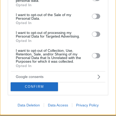
personal data.
grant or deny consent to Google and its third-party tags to
αλεύρι και νερό, τα τυριά, η μελισσοκομία
Opted In
use your data for below specified purposes in below Google
consent section.
πριν 16 λεπτά
I want to opt-out of the Sale of my
5 τρόποι να βρούμε την ευτυχία μετά τα 50, σύμφωνα
Personal Data.
Opted In
με μια ψυχολόγο
πριν 19 λεπτά
I want to opt-out of processing my
Personal Data for Targeted Advertising.
Χαμόγελο του Παιδιού: Εξαφανίστηκε 13χρονος από
Opted In
χώρο φιλοξενίας ασυνόδευτων ανηλίκων στα Εξάρχεια
I want to opt-out of Collection, Use,
πριν 21 λεπτά
Retention, Sale, and/or Sharing of my
Τραγωδία στη Νέα Υόρκη: Νεκροί βρέφος 5 μηνών και
Personal Data that Is Unrelated with the
27χρονη μετά από ανατροπή σκάφους κοντά στο Νησί
Purposes for which it was collected.
της Ελευθερίας, δείτε βίντεο
Opted In
πριν 23 λεπτά
Google consents
Έλαμψαν οι Έλληνες στο φιλικό Άρσεναλ - Ντόρτμουντ:
«Γκολάρα» ο Καρέτσας, ασίστ και κερδισμένο πέναλτι ο
CONFIRM
Τζόλης, δείτε βίντεο
πριν 24 λεπτά
Δημοσκοπήσεις-«καμπανάκι» για τον Τραμπ: Χάνει
Data Deletion
Data Access
Privacy Policy
έδαφος σε οικονομία και εθνική ασφάλεια, εκεί που οι
Ρεπουμπλικανοί κυριαρχούσαν