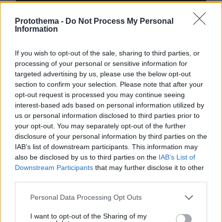
Protothema -
Do Not Process My Personal
Information
* Υποχρεωτικά πεδία
If you wish to opt-out of the sale, sharing to third parties, or
processing of your personal or sensitive information for
targeted advertising by us, please use the below opt-out
section to confirm your selection. Please note that after your
ΡΟΗ ΕΙΔΗΣΕΩΝ
opt-out request is processed you may continue seeing
interest-based ads based on personal information utilized by
Ειδήσεις
Δημοφιλή
Σχολιασμένα
us or personal information disclosed to third parties prior to
your opt-out. You may separately opt-out of the further
πριν 6 λεπτά
disclosure of your personal information by third parties on the
Οι σωστές προετοιμασίες που πρέπει να κάνετε για
IAB’s list of downstream participants. This information may
διακοπές χωρίς το κατοικίδιό σας
also be disclosed by us to third parties on the
IAB’s List of
πριν 6 λεπτά
Downstream Participants
that may further disclose it to other
Μεγάλη φωτιά σε δάσος στο Μουζάκι Ηλείας,
third parties.
επιχειρούν 105 πυροσβέστες και 9 εναέρια, δείτε βίντεο
και φωτογραφίες
Please note that this website/app uses one or more Google
Personal Data Processing Opt Outs
services and may gather and store information including but
πριν 8 λεπτά
not limited to your visit or usage behaviour. You may click to
I want to opt-out of the Sharing of my
Ο γαστρονομικός χάρτης της Ίου -Μικρά «θαύματα» από