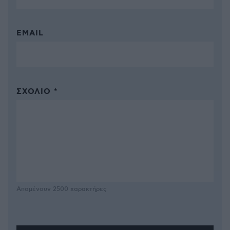
EMAIL
ΣΧΌΛΙΟ *
Απομένουν
2500
χαρακτήρες