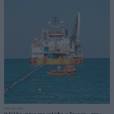
πριν μία ώρα