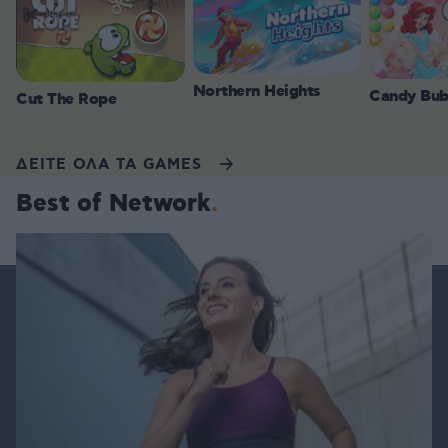
Northern Heights
Candy Bub
Cut The Rope
ΔΕΙΤΕ ΟΛΑ ΤΑ GAMES
Best of Network