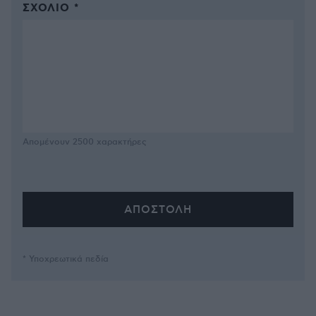
ΣΧΌΛΙΟ *
Απομένουν
2500
χαρακτήρες
* Υποχρεωτικά πεδία