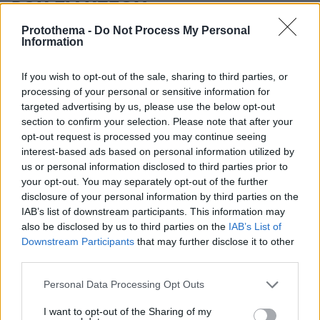
ΡΟΗ ΕΙΔΗΣΕΩΝ
Protothema -
Do Not Process My Personal
Ειδήσεις
Δημοφιλή
Σχολιασμένα
Information
LIVE UPDATE
πριν 8 λεπτά
If you wish to opt-out of the sale, sharing to third parties, or
Ευρωπαϊκό Πρωτάθλημα Στίβου: Live η μάχη του
processing of your personal or sensitive information for
Τεντόγλου στον προκριματικό του μήκους, στα 7.78μ το
targeted advertising by us, please use the below opt-out
πρώτο άλμα
section to confirm your selection. Please note that after your
opt-out request is processed you may continue seeing
πριν 9 λεπτά
interest-based ads based on personal information utilized by
Στην αποστολή του Παναθηναϊκού για τη Σόφια οι
us or personal information disclosed to third parties prior to
Τεττέη, Λιβάι και Ντέσερς
your opt-out. You may separately opt-out of the further
πριν 11 λεπτά
disclosure of your personal information by third parties on the
Η μικρότερη κόρη του Μπρους Γουίλις και της Ντέμι
IAB’s list of downstream participants. This information may
Μουρ παντρεύτηκε τον αγαπημένο της
also be disclosed by us to third parties on the
IAB’s List of
Downstream Participants
that may further disclose it to other
πριν 14 λεπτά
third parties.
Η Σαρδηνία πέρα από τη διεθνή φήμη και την
κοσμοπολίτικη λάμψη
Please note that this website/app uses one or more Google
Personal Data Processing Opt Outs
services and may gather and store information including but
πριν 16 λεπτά
Κυκλοφοριακές ρυθμίσεις την Τετάρτη και την Πέμπτη
not limited to your visit or usage behaviour. You may click to
I want to opt-out of the Sharing of my