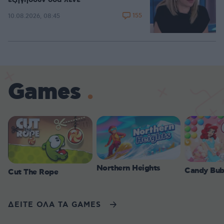
εξηγήσουν όσα λένε
155
10.08.2026, 08:45
Games
Northern Heights
Candy Bub
Cut The Rope
ΔΕΙΤΕ ΟΛΑ ΤΑ GAMES