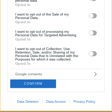
personal data.
στη Λεωφόρο Ποσειδώνος λόγω εργασιών
grant or deny consent to Google and its third-party tags to
Opted In
use your data for below specified purposes in below Google
πριν 20 λεπτά
consent section.
I want to opt-out of the Sale of my
Το μεγάλο κόλπο της Ferrari για τους κινητήρες
Personal Data.
Opted In
πριν 23 λεπτά
Οι μελιτζάνες του καλοκαιριού: 15 φαγητά που
I want to opt-out of processing my
«μοσχοβολούν» ελληνικό τραπέζι
Personal Data for Targeted Advertising.
Opted In
πριν 24 λεπτά
Top 10: Τα πιο έξυπνα ζώα στον κόσμο
I want to opt-out of Collection, Use,
Retention, Sale, and/or Sharing of my
πριν 25 λεπτά
Personal Data that Is Unrelated with the
Σύλληψη 53χρονου στο «Ελ.Βενιζέλος» με δύο
Purposes for which it was collected.
ευρωπαϊκά εντάλματα για ξέπλυμα χρήματος και απάτες
Opted In
στη Γαλλία
Google consents
πριν 26 λεπτά
Πέθανε ο σπουδαίος διανοούμενος, Στέλιος Ράμφος σε
CONFIRM
ηλικία 87 ετών
ΔΕΙΤΕ ΟΛΕΣ ΤΙΣ ΕΙΔΗΣΕΙΣ
Data Deletion
Data Access
Privacy Policy