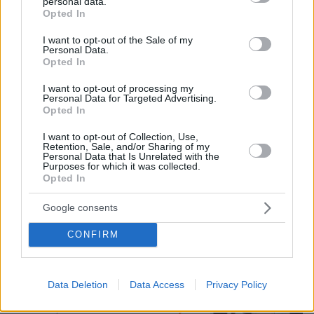
personal data.
grant or deny consent to Google and its third-party tags to
Opted In
use your data for below specified purposes in below Google
consent section.
I want to opt-out of the Sale of my
Personal Data.
Opted In
I want to opt-out of processing my
Personal Data for Targeted Advertising.
Opted In
I want to opt-out of Collection, Use,
Retention, Sale, and/or Sharing of my
Personal Data that Is Unrelated with the
Purposes for which it was collected.
07.08.2026, 10:26
Opted In
Στο Α΄ Νεκροταφείο το μνημόσυνο για τον έναν
χρόνο από τον θάνατο της Λένας Σαμαρά
Google consents
CONFIRM
Τουρκία, Σαουδική Αραβία και
Πακιστάν υπέγραψαν κοινή αμυντική
συμφωνία: «Επίθεση σε έναν θα
Data Deletion
Data Access
Privacy Policy
θεωρείται επίθεση σε όλους»
74
07.08.2026, 14:10