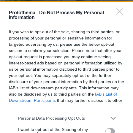
Protothema -
Do Not Process My Personal
Information
If you wish to opt-out of the sale, sharing to third parties, or
07.08.2026, 07:19
processing of your personal or sensitive information for
«Δεν το πιστεύουμε», λένε οι Αμερικανοί που
targeted advertising by us, please use the below opt-out
υιοθέτησαν τον Αφγανό στη Λέσβο - Η αρχική
section to confirm your selection. Please note that after your
εκδοχή για το φονικό στην Κυψέλη και η σιωπή
opt-out request is processed you may continue seeing
στην απολογία
interest-based ads based on personal information utilized by
us or personal information disclosed to third parties prior to
your opt-out. You may separately opt-out of the further
disclosure of your personal information by third parties on the
IAB’s list of downstream participants. This information may
also be disclosed by us to third parties on the
IAB’s List of
Downstream Participants
that may further disclose it to other
third parties.
Please note that this website/app uses one or more Google
Personal Data Processing Opt Outs
services and may gather and store information including but
not limited to your visit or usage behaviour. You may click to
I want to opt-out of the Sharing of my