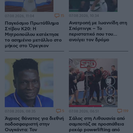
15
07.08.2026, 10:34
07.08.2026, 11:04
Ανατροπή με Ιωαννίδη στη
Παγκόσμιο Πρωτάθλημα
Σπόρτινγκ – Το
Στίβου Κ20: Η
περιστατικό που του…
Μητροπούλου κατέκτησε
ανοίγει τον δρόμο
το ασημένιο μετάλλιο στο
μήκος στο Όρεγκον
Loaded
:
100.00%
5
119
07.08.2026, 08:35
07.08.2026, 06:51
Άγριος θάνατος για διεθνή
Σάλος στη Λιθουανία από
ποδοσφαιριστή στην
σαμποτάζ σε προσπάθεια
Ουγκάντα: Τον
ρεκόρ powerlifting από