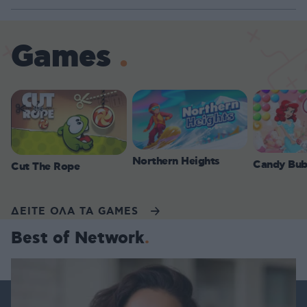
Games
Northern Heights
Candy Bub
Cut The Rope
ΔΕΙΤΕ ΟΛΑ ΤΑ GAMES
Best of Network