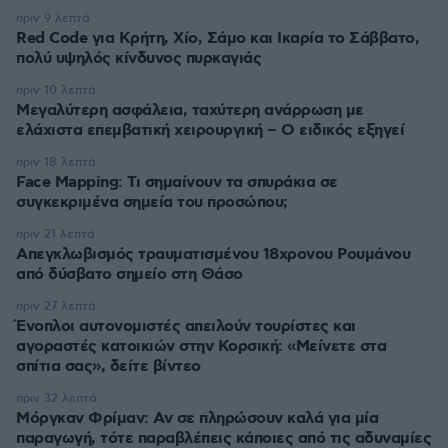
πριν 9 λεπτά
Red Code για Κρήτη, Χίο, Σάμο και Ικαρία το Σάββατο,
πολύ υψηλός κίνδυνος πυρκαγιάς
πριν 10 λεπτά
Μεγαλύτερη ασφάλεια, ταχύτερη ανάρρωση με
ελάχιστα επεμβατική χειρουργική – Ο ειδικός εξηγεί
πριν 18 λεπτά
Face Mapping: Τι σημαίνουν τα σπυράκια σε
συγκεκριμένα σημεία του προσώπου;
πριν 21 λεπτά
Απεγκλωβισμός τραυματισμένου 18χρονου Ρουμάνου
από δύσβατο σημείο στη Θάσο
πριν 27 λεπτά
Ένοπλοι αυτονομιστές απειλούν τουρίστες και
αγοραστές κατοικιών στην Κορσική: «Μείνετε στα
σπίτια σας», δείτε βίντεο
πριν 32 λεπτά
Μόργκαν Φρίμαν: Αν σε πληρώσουν καλά για μία
παραγωγή, τότε παραβλέπεις κάποιες από τις αδυναμίες