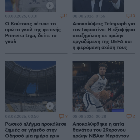
1
3
08.08.2026, 03:31
08.08.2026, 01:56
Ο Κούτσιας πέτυχε το
Αποκαλύψεις Telegraph για
πρώτο γκολ της φετινής
τον Ινφαντίνο: Η εξαψήφια
Primeira Liga, δείτε το
αποζημίωση σε πρώην
γκολ
εργαζόμενη της UEFA και
η φερόμενη σχέση τους
9
2
08.08.2026, 00:50
08.08.2026, 00:28
Ρωσικό πλήγμα προκάλεσε
Αποκαλύφθηκε η αιτία
ζημιές σε γήπεδο στην
θανάτου του 29χρονου
Οδησσό μία ημέρα πριν
πρώην NBAer Μπράντον