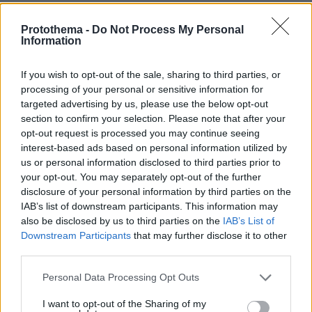
Protothema -
Do Not Process My Personal
Βίντεο: Μεθυσμένη σκότωσε νύφη
Information
λίγες ώρες μετά τον γάμο της και στο
τμήμα ζητούσε κλαίγοντας τον πατέρα
της
If you wish to opt-out of the sale, sharing to third parties, or
processing of your personal or sensitive information for
116
08.08.2026, 09:25
targeted advertising by us, please use the below opt-out
section to confirm your selection. Please note that after your
opt-out request is processed you may continue seeing
interest-based ads based on personal information utilized by
Καρέ-καρέ η ανάλυση του τροχαίου
us or personal information disclosed to third parties prior to
στις Σέρρες με νεκρούς μητέρα και
γιο: Τι λέει πραγματογνώμονας στο
your opt-out. You may separately opt-out of the further
protothema
disclosure of your personal information by third parties on the
IAB’s list of downstream participants. This information may
205
08.08.2026, 08:36
also be disclosed by us to third parties on the
IAB’s List of
Downstream Participants
that may further disclose it to other
third parties.
Please note that this website/app uses one or more Google
Personal Data Processing Opt Outs
Games
services and may gather and store information including but
not limited to your visit or usage behaviour. You may click to
I want to opt-out of the Sharing of my