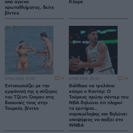
από αγώνα
Κλαρκ
πρωταθλήματος, δείτε
βίντεο
19
50
07.08.2026, 23:43
07.08.2026, 23:30
Εντυπωσιάζει με την
Βάλθηκε να τρελάνει
εμφάνισή της η σύζυγος
κόσμο ο Καντέρ: Ο
του Τζέντι Όσμαν στις
Τούρκος πρώην σέντερ του
διακοπές τους στην
NBA δηλώνει ότι πληροί
Τουρκία, βίντεο
τα κριτήρια...
συμπερίληψης και δηλώνει
υποψήφιος να παίξει στο
WNBA