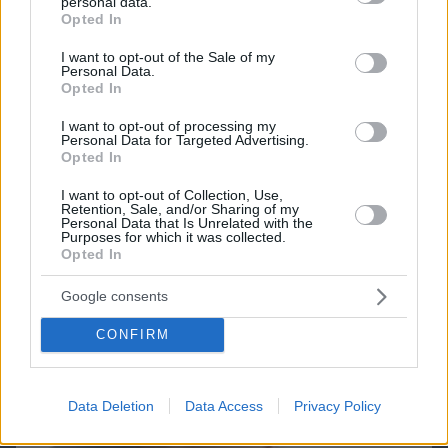
personal data.
grant or deny consent to Google and its third-party tags to
Opted In
use your data for below specified purposes in below Google
consent section.
I want to opt-out of the Sale of my
Personal Data.
Opted In
I want to opt-out of processing my
Northern Heights
Candy Bub
Cut The Rope
Personal Data for Targeted Advertising.
Opted In
I want to opt-out of Collection, Use,
ΔΕΙΤΕ ΟΛΑ ΤΑ GAMES
Retention, Sale, and/or Sharing of my
Personal Data that Is Unrelated with the
Best of Network
Purposes for which it was collected.
Opted In
Google consents
CONFIRM
Data Deletion
Data Access
Privacy Policy