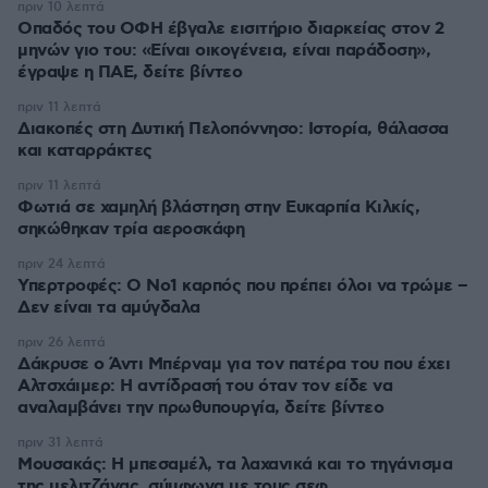
πριν 10 λεπτά
Οπαδός του ΟΦΗ έβγαλε εισιτήριο διαρκείας στον 2
μηνών γιο του: «Είναι οικογένεια, είναι παράδοση»,
έγραψε η ΠΑΕ, δείτε βίντεο
πριν 11 λεπτά
Διακοπές στη Δυτική Πελοπόννησο: Ιστορία, θάλασσα
και καταρράκτες
πριν 11 λεπτά
Φωτιά σε χαμηλή βλάστηση στην Ευκαρπία Κιλκίς,
σηκώθηκαν τρία αεροσκάφη
πριν 24 λεπτά
Υπερτροφές: Ο Νο1 καρπός που πρέπει όλοι να τρώμε –
Δεν είναι τα αμύγδαλα
πριν 26 λεπτά
Δάκρυσε ο Άντι Μπέρναμ για τον πατέρα του που έχει
Αλτσχάιμερ: Η αντίδρασή του όταν τον είδε να
αναλαμβάνει την πρωθυπουργία, δείτε βίντεο
πριν 31 λεπτά
Μουσακάς: Η μπεσαμέλ, τα λαχανικά και το τηγάνισμα
της μελιτζάνας, σύμφωνα με τους σεφ