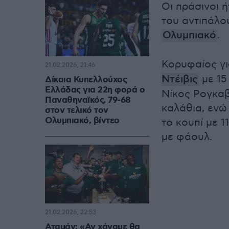
Οι πράσινοι 
του αντιπάλο
Ολυμπιακό
.
Κορυφαίος γι
21.02.2026, 21:46
Ντέιβις
με 15
Δίκαια Κυπελλούχος
Ελλάδας για 22η φορά ο
Νίκος Ρογκαβ
Παναθηναϊκός, 79-68
καλάθια, ενώ
στον τελικό τον
Ολυμπιακό, βίντεο
το κουπί με 
με φάουλ.
21.02.2026, 22:53
Αταμάν: «Αν χάναμε θα