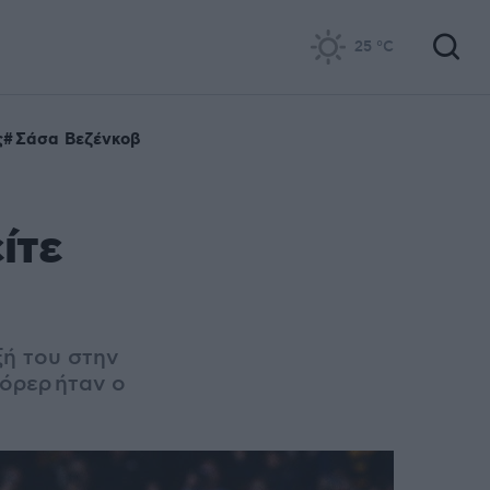
25
°C
ς
Σάσα Βεζένκοβ
ίτε
ξή του στην
κόρερ ήταν ο