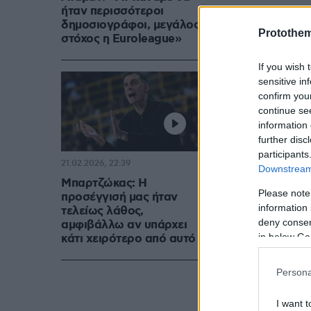
ήταν περισσότεροι
δημοσιογράφοι, μεγάλος
Protothe
στόχος η Euroleague»
If you wish 
sensitive in
confirm you
continue se
information 
further disc
participants
21.02.2026, 22:39
Downstream 
Μπαρτζώκας: Η
Please note
προσέγγισή μας ήταν
information 
τελείως λάθος,
deny consent
αμφιβάλλω αν υπάρχει
in below Go
κάτι χειρότερο από αυτό
Persona
I want t