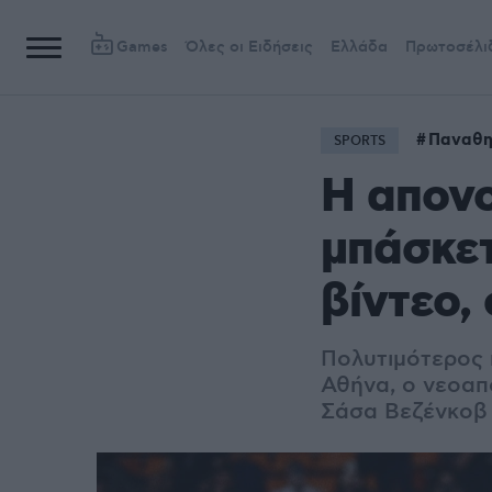
Games
Όλες οι Ειδήσεις
Ελλάδα
Πρωτοσέλι
Παναθη
SPORTS
Η απονο
μπάσκετ
βίντεο,
Πολυτιμότερος π
Αθήνα, ο νεοαπ
Σάσα Βεζένκοβ