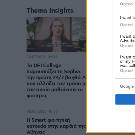
Opted 
Thema Insights
I want t
Opted 
I want 
Advertis
Opted 
Πλέον το «τρι
μπάσκετ.
I want t
30.07.2026, 09:33
of my P
Το DEI College
was col
Opted 
παρουσιάζει τη Sophia.
Το Διηπειρωτ
Την πρώτη 24/7 βοηθό AI
πρωταθλήματα
που αλλάζει τον τρόπο με
Google 
τον οποίο μαθαίνουν οι
Cup.
φοιτητές
03.08.2026, 10:56
Η Smart φοιτητική
κατοικία στην καρδιά της
Αθήνας