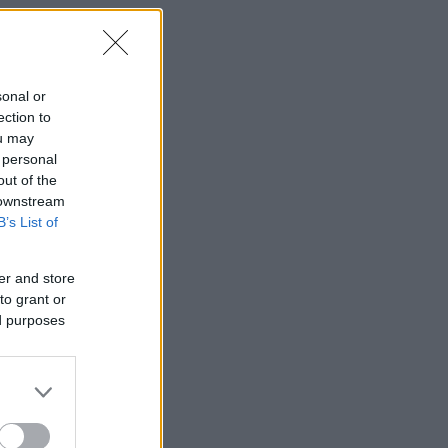
sonal or
ection to
ou may
 personal
out of the
 downstream
B’s List of
er and store
to grant or
ed purposes