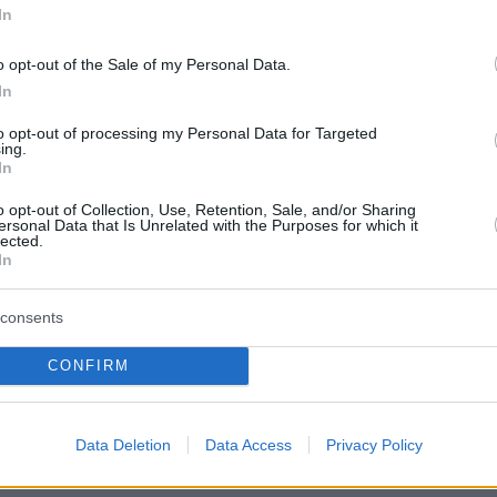
In
o opt-out of the Sale of my Personal Data.
In
to opt-out of processing my Personal Data for Targeted
ing.
In
φύλλι» μετράει συνολικά 72 τίτλους στο
o opt-out of Collection, Use, Retention, Sale, and/or Sharing
ersonal Data that Is Unrelated with the Purposes for which it
lected.
In
ικό Κύπελλο του 1996, επτά EuroLeague, 41
 Ελλάδας, 22 Κύπελλα Ελλάδας και ένα Supe
consents
CONFIRM
Data Deletion
Data Access
Privacy Policy