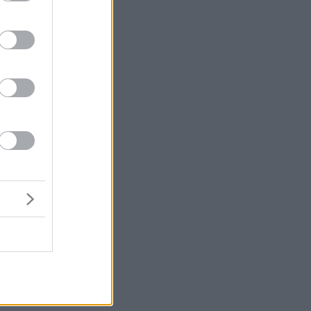
ς,
ς
ι
ό.
το