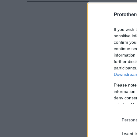
με ανερχόμεν
«επικίνδυνη»
Protothe
σημαντικά ση
If you wish 
παίκτριες εμφ
sensitive in
ανταποκριθού
confirm you
continue se
information 
further disc
participants
Downstream 
Please note
information 
deny consent
in below Go
Persona
I want t