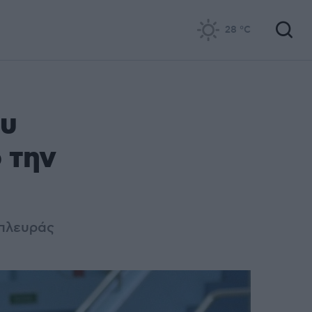
28
°C
ου
 την
 πλευράς