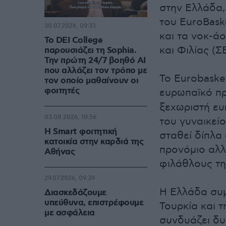
στην Ελλάδα,
του EuroBask
30.07.2026, 09:33
και τα νοκ-άο
Το DEI College
και Φιλίας (Σ
παρουσιάζει τη Sophia.
Την πρώτη 24/7 βοηθό AI
που αλλάζει τον τρόπο με
Το Eurobaske
τον οποίο μαθαίνουν οι
φοιτητές
ευρωπαϊκό π
ξεχωριστή ευ
03.08.2026, 10:56
του γυναικείο
Η Smart φοιτητική
σταθεί δίπλα
κατοικία στην καρδιά της
προνόμιο αλλ
Αθήνας
φιλάθλους τη
29.07.2026, 09:39
Η Ελλάδα συμμ
Διασκεδάζουμε
υπεύθυνα, επιστρέφουμε
Τουρκία και τ
με ασφάλεια
συνδυάζει δυ