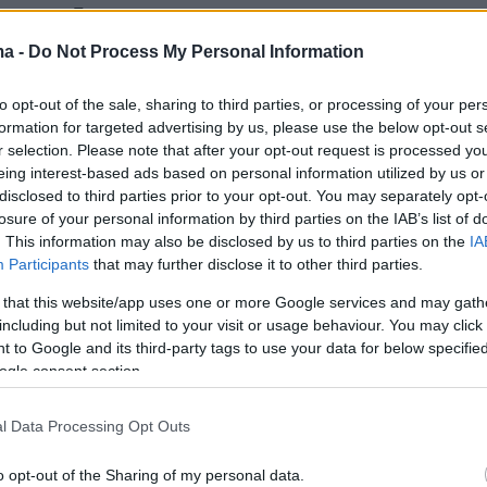
ες ομάδες όπως η Τουρκία και με την πάντα
 Ελβετία. Η Εθνική Ελλάδος έχει παρουσιάσει
ma -
Do Not Process My Personal Information
μάδια βελτίωσης τον τελευταίο καιρό και οι
to opt-out of the sale, sharing to third parties, or processing of your per
ανίζονται πιο έτοιμες από ποτέ να
formation for targeted advertising by us, please use the below opt-out s
ν στις απαιτήσεις της διοργάνωσης.
r selection. Please note that after your opt-out request is processed y
eing interest-based ads based on personal information utilized by us or
disclosed to third parties prior to your opt-out. You may separately opt-
losure of your personal information by third parties on the IAB’s list of
. This information may also be disclosed by us to third parties on the
IA
Participants
that may further disclose it to other third parties.
 that this website/app uses one or more Google services and may gath
including but not limited to your visit or usage behaviour. You may click 
 to Google and its third-party tags to use your data for below specifi
ogle consent section.
l Data Processing Opt Outs
o opt-out of the Sharing of my personal data.