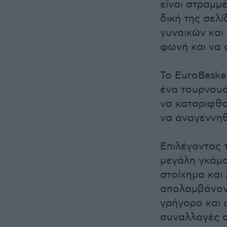
είναι στραμμέ
δική της σελ
γυναικών και
φωνή και να 
Το EuroBaske
ένα τουρνουά.
να καταριφθο
να αναγεννηθ
Επιλέγοντας 
μεγάλη γκάμα
στοίχημα και 
απολαμβάνον
γρήγορο και 
συναλλαγές σ