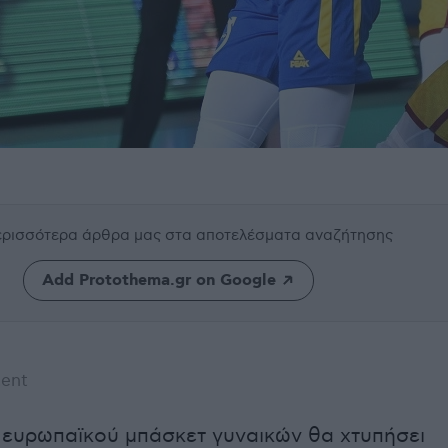
περισσότερα άρθρα μας
στα αποτελέσματα αναζήτησης
Add Protothema.gr on Google
ent
 ευρωπαϊκού μπάσκετ γυναικών θα χτυπήσει