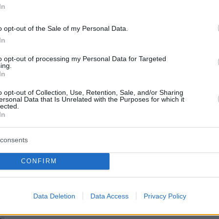
In
o opt-out of the Sale of my Personal Data.
In
to opt-out of processing my Personal Data for Targeted
ing.
In
o opt-out of Collection, Use, Retention, Sale, and/or Sharing
λο πρόκειται να παίξουν μπασκετμπολίστριες
ersonal Data that Is Unrelated with the Purposes for which it
lected.
ύ, η Νικολοπούλου και η Παυλοπούλου, που
In
πειρία από διεθνές επίπεδο και φοράνε τη
 εθνόσημο σε όλες τις απαιτητικές
consents
 Ταυτόχρονα, οι πιο νέες παίκτριες της ομάδα
CONFIRM
ϊόν της εξαιρετικής δουλειάς που γίνεται στι
τελευταία χρόνια, και έρχονται με ενέργεια κα
 αφήσουν το δικό τους αποτύπωμα στον θεσμ
Data Deletion
Data Access
Privacy Policy
είτε όλες τις αποδόσεις που δίνει η NetBet σ