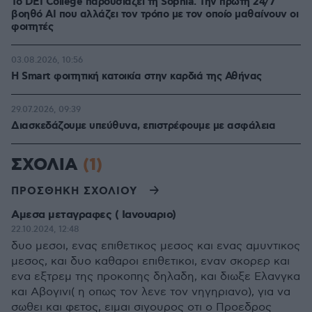
Το DEI College παρουσιάζει τη Sophia. Την πρώτη 24/7
βοηθό AI που αλλάζει τον τρόπο με τον οποίο μαθαίνουν οι
φοιτητές
03.08.2026, 10:56
Η Smart φοιτητική κατοικία στην καρδιά της Αθήνας
29.07.2026, 09:39
Διασκεδάζουμε υπεύθυνα, επιστρέφουμε με ασφάλεια
ΣΧΟΛΙΑ
(1)
ΠΡΟΣΘΗΚΗ ΣΧΟΛΙΟΥ
Αμεσα μεταγραφες ( Ιανουαριο)
22.10.2024, 12:48
δυο μεσοι, ενας επιθετικος μεσος και ενας αμυντικος
μεσος, και δυο καθαροι επιθετικοι, εναν σκορερ και
ενα εξτρεμ της προκοπης δηλαδη, και διωξε Ελανγκα
και Αβογινι( η οπως τον λενε τον νηγηριανο), για να
σωθει και φετος, ειμαι σιγουρος οτι ο Προεδρος