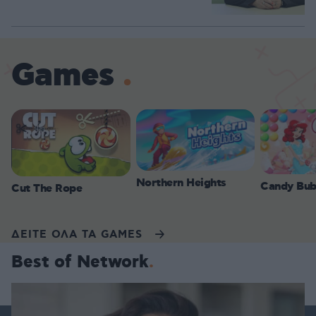
Games
Northern Heights
Candy Bub
Cut The Rope
ΔΕΙΤΕ ΟΛΑ ΤΑ GAMES
Best of Network