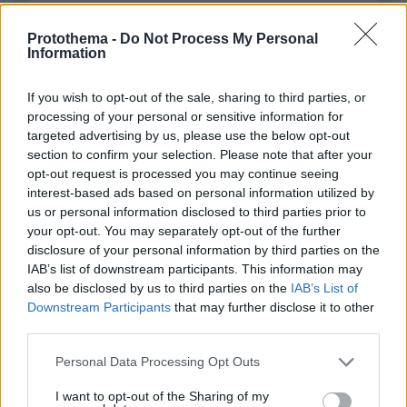
Protothema -
Do Not Process My Personal
Information
If you wish to opt-out of the sale, sharing to third parties, or
processing of your personal or sensitive information for
targeted advertising by us, please use the below opt-out
Απομένουν
2500
χαρακτήρες
section to confirm your selection. Please note that after your
opt-out request is processed you may continue seeing
interest-based ads based on personal information utilized by
us or personal information disclosed to third parties prior to
your opt-out. You may separately opt-out of the further
disclosure of your personal information by third parties on the
IAB’s list of downstream participants. This information may
* Υποχρεωτικά πεδία
also be disclosed by us to third parties on the
IAB’s List of
Downstream Participants
that may further disclose it to other
third parties.
Please note that this website/app uses one or more Google
Personal Data Processing Opt Outs
ΡΟΗ ΕΙΔΗΣΕΩΝ
services and may gather and store information including but
not limited to your visit or usage behaviour. You may click to
I want to opt-out of the Sharing of my
Ειδήσεις
Δημοφιλή
Σχολιασμένα