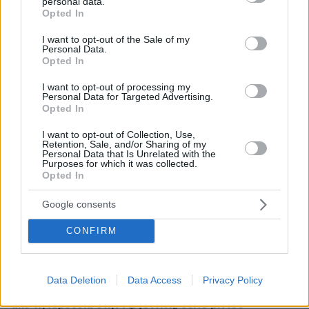
personal data.
grant or deny consent to Google and its third-party tags to
Opted In
use your data for below specified purposes in below Google
πριν 5 λεπτά
consent section.
I want to opt-out of the Sale of my
Το μενού της ημέρας – Τι τρώμε σήμερα Παρασκευή
Personal Data.
(7/8/2026)
Opted In
πριν 8 λεπτά
I want to opt-out of processing my
Τουλάχιστον 58 νεκροί στην Υεμένη και 11 τραυματίες
Personal Data for Targeted Advertising.
στη Σαουδική Αραβία σε επιθέσεις των Χούθι
Opted In
πριν 22 λεπτά
I want to opt-out of Collection, Use,
Πέθανε σε ηλικία 26 ετών η influencer Σίντνεϊ Τάουλ
Retention, Sale, and/or Sharing of my
Personal Data that Is Unrelated with the
έπειτα από τριετή μάχη με σπάνια μορφή καρκίνου
Purposes for which it was collected.
Opted In
07.08.2026, 05:00
Γαρίδες γιουβέτσι λεμονάτο
Google consents
07.08.2026, 04:54
«Έγκλημα πολέμου» ο ισραηλινός βομβαρδισμός που
CONFIRM
σκότωσε δημοσιογράφο στον Λίβανο, καταγγέλλουν
τρεις ΜΚΟ
07.08.2026, 04:13
Data Deletion
Data Access
Privacy Policy
Επεισόδια μεταξύ διαδηλωτών και αστυνομικών έξω
από τη Γερουσία στην Αργεντινή, δείτε βίντεο