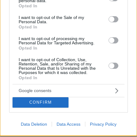
personal data.
κόσμου
grant or deny consent to Google and its third-party tags to
Opted In
use your data for below specified purposes in below Google
πριν 4 λεπτά
consent section.
Οι ωραιότερες παραλίες της Κασσάνδρας Χαλκιδικής
I want to opt-out of the Sale of my
Personal Data.
Opted In
πριν 7 λεπτά
Τουλάχιστον 38 νεκροί και 29 τραυματίες από επίθεση
I want to opt-out of processing my
των Χούθι με πυραύλους και drones στον κυβερνητικό
Personal Data for Targeted Advertising.
στρατό της Υεμένης
Opted In
πριν 8 λεπτά
I want to opt-out of Collection, Use,
Φωτιά στην Κολυμπάδα Σκύρου, επιχειρούν 8
Retention, Sale, and/or Sharing of my
αεροσκάφη και δύο ελικόπτερα, σπεύδουν ενισχύσεις
Personal Data that Is Unrelated with the
Purposes for which it was collected.
από την Κύμη
Opted In
πριν 9 λεπτά
«Αφιέρωσε τη ζωή της βοηθώντας όσους είχαν
Google consents
ανάγκη»: Συγκλονίζει η οικογένεια της 38χρονης
Βρετανίδας που βρέθηκε νεκρή στην Κυψέλη
CONFIRM
πριν 14 λεπτά
Παναθηναϊκός: Τεράστια ζήτηση για τα εισιτήρια της
ρεβάνς στη Σόφια
Data Deletion
Data Access
Privacy Policy
πριν 18 λεπτά