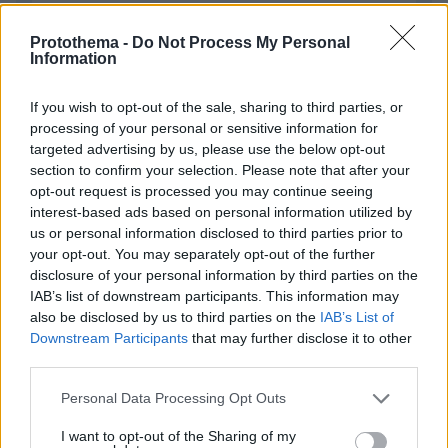
Protothema -
Do Not Process My Personal
Απομένουν
2500
χαρακτήρες
Information
If you wish to opt-out of the sale, sharing to third parties, or
processing of your personal or sensitive information for
targeted advertising by us, please use the below opt-out
section to confirm your selection. Please note that after your
opt-out request is processed you may continue seeing
interest-based ads based on personal information utilized by
* Υποχρεωτικά πεδία
us or personal information disclosed to third parties prior to
your opt-out. You may separately opt-out of the further
disclosure of your personal information by third parties on the
IAB’s list of downstream participants. This information may
ΡΟΗ ΕΙΔΗΣΕΩΝ
also be disclosed by us to third parties on the
IAB’s List of
Downstream Participants
that may further disclose it to other
Ειδήσεις
Δημοφιλή
Σχολιασμένα
third parties.
πριν 3 λεπτά
Please note that this website/app uses one or more Google
Personal Data Processing Opt Outs
Αποχαιρέτησε τον Ολυμπιακό ο Ορτέγκα: Θα
services and may gather and store information including but
παραμείνω οπαδός της ομάδας και στην άλλη άκρη του
not limited to your visit or usage behaviour. You may click to
I want to opt-out of the Sharing of my