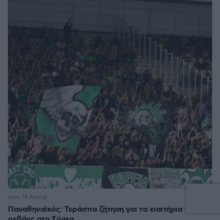
1
πριν 14 λεπτά
Παναθηναϊκός: Τεράστια ζήτηση για τα εισιτήρια της
ρεβάνς στη Σόφια