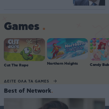
Games
Northern Heights
Candy Bub
Cut The Rope
ΔΕΙΤΕ ΟΛΑ ΤΑ GAMES
Best of Network