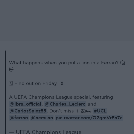
What happens when you put a lion in a Ferrari? 🤔
🤣
🗓️ Find out on Friday...⏳
A UEFA Champions League special, featuring
@Ibra_official
@Charles_Leclerc
,
and
@CarlosSainz55
#UCL
. Don't miss it. 🦁🏎️
@ferrari
@acmilan
pic.twitter.com/Q2gmVrEa7c
— UEFA Champions League