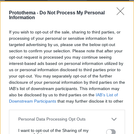
Protothema -
Do Not Process My Personal
Information
If you wish to opt-out of the sale, sharing to third parties, or
processing of your personal or sensitive information for
targeted advertising by us, please use the below opt-out
section to confirm your selection. Please note that after your
opt-out request is processed you may continue seeing
0
interest-based ads based on personal information utilized by
seconds
us or personal information disclosed to third parties prior to
of
14
your opt-out. You may separately opt-out of the further
Μελίνα Τραυλού: «Η προστασία της ναυτιλίας είναι
seconds
disclosure of your personal information by third parties on the
παγκόσμια ευθύνη»
IAB’s list of downstream participants. This information may
Ισχυρό μήνυμα υπέρ της ελευθερίας της
also be disclosed by us to third parties on the
IAB’s List of
Downstream Participants
that may further disclose it to other
ναυσιπλοΐας, της ασφάλειας των ναυτικών και
third parties.
μιας ρεαλιστικής πράσινης μετάβασης έστειλε
η
Μελίνα Τραυλού
από το βήμα των
Please note that this website/app uses one or more Google
Personal Data Processing Opt Outs
services and may gather and store information including but
Ποσειδωνίων 2026. Η πρόεδρος της Ένωσης
not limited to your visit or usage behaviour. You may click to
I want to opt-out of the Sharing of my
Ελλήνων Εφοπλιστών υπογράμμισε ότι η