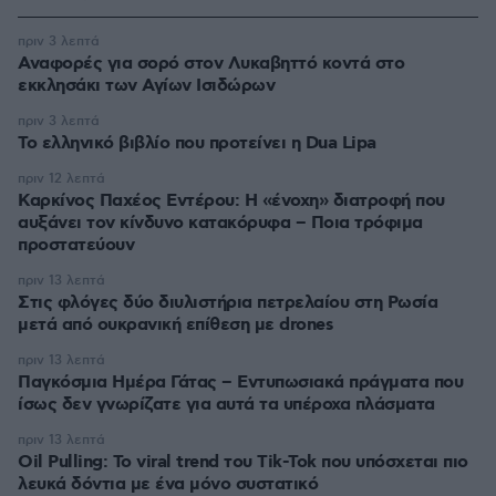
πριν 3 λεπτά
Αναφορές για σορό στον Λυκαβηττό κοντά στο
εκκλησάκι των Αγίων Ισιδώρων
πριν 3 λεπτά
Το ελληνικό βιβλίο που προτείνει η Dua Lipa
πριν 12 λεπτά
Καρκίνος Παχέος Εντέρου: Η «ένοχη» διατροφή που
αυξάνει τον κίνδυνο κατακόρυφα – Ποια τρόφιμα
προστατεύουν
πριν 13 λεπτά
Στις φλόγες δύο διυλιστήρια πετρελαίου στη Ρωσία
μετά από ουκρανική επίθεση με drones
πριν 13 λεπτά
Παγκόσμια Ημέρα Γάτας – Εντυπωσιακά πράγματα που
ίσως δεν γνωρίζατε για αυτά τα υπέροχα πλάσματα
πριν 13 λεπτά
Oil Pulling: To viral trend του Tik-Tok που υπόσχεται πιο
λευκά δόντια με ένα μόνο συστατικό