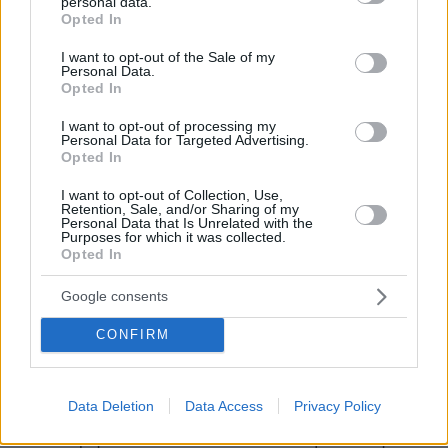
personal data.
grant or deny consent to Google and its third-party tags to
Opted In
ναυτιλία δεν αποτελεί απλώς έναν ακόμη
use your data for below specified purposes in below Google
οικονομικό κλάδο, αλλά βασικό πυλώνα της
consent section.
I want to opt-out of the Sale of my
Personal Data.
παγκόσμιας οικονομίας και της ευημερίας των
Opted In
λαών.
I want to opt-out of processing my
Personal Data for Targeted Advertising.
«Όταν παρεμποδίζεται η ναυτιλία, δεν
Opted In
διαταράσσεται απλώς ένας κλάδος·
I want to opt-out of Collection, Use,
διαταράσσεται η ίδια η λειτουργία του
Retention, Sale, and/or Sharing of my
Personal Data that Is Unrelated with the
κόσμου», τόνισε χαρακτηριστικά,
Purposes for which it was collected.
Opted In
προειδοποιώντας ότι η στοχοποίηση του
κλάδου δεν συμβάλλει στην αντιμετώπιση των
Google consents
σύγχρονων προκλήσεων.
CONFIRM
Αναφερόμενη στις γεωπολιτικές εντάσεις και
τους κινδύνους που αντιμετωπίζουν τα
Data Deletion
Data Access
Privacy Policy
πληρώματα, η κ. Τραυλού επεσήμανε ότι η
ελεύθερη ναυσιπλοΐα αποτελεί θεμελιώδη