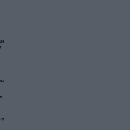
με
ε
ρώ
το
ια