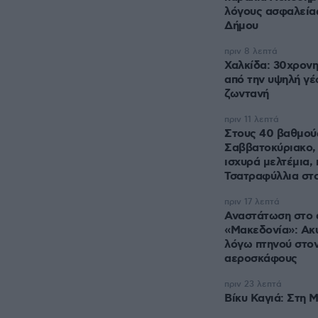
λόγους ασφαλείας
Δήμου
πριν 8 λεπτά
Χαλκίδα: 30χρονη
από την υψηλή γ
ζωντανή
πριν 11 λεπτά
Στους 40 βαθμού
Σαββατοκύριακο,
ισχυρά μελτέμια,
Τσατραφύλλια στ
πριν 17 λεπτά
Αναστάτωση στο 
«Μακεδονία»: Ακ
λόγω πτηνού στον
αεροσκάφους
πριν 23 λεπτά
Βίκυ Καγιά: Στη 