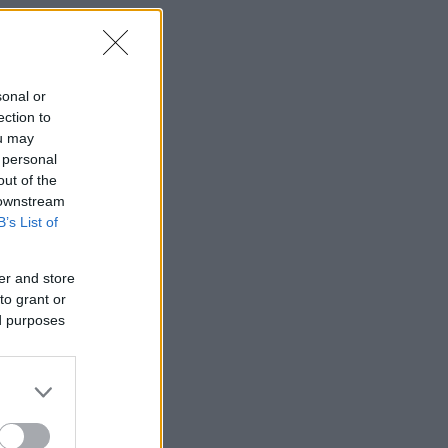
sonal or
ection to
ou may
 personal
out of the
 downstream
B’s List of
er and store
to grant or
ed purposes