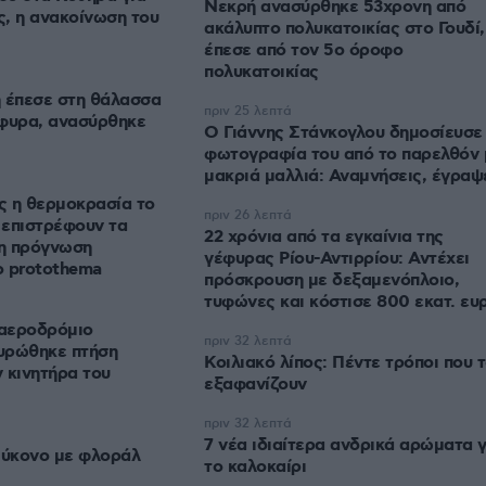
Νεκρή ανασύρθηκε 53χρονη από
, η ανακοίνωση του
ακάλυπτο πολυκατοικίας στο Γουδί,
έπεσε από τον 5ο όροφο
πολυκατοικίας
 έπεσε στη θάλασσα
πριν 25 λεπτά
έφυρα, ανασύρθηκε
Ο Γιάννης Στάνκογλου δημοσίευσε
φωτογραφία του από το παρελθόν 
μακριά μαλλιά: Αναμνήσεις, έγραψ
ς η θερμοκρασία το
πριν 26 λεπτά
 επιστρέφουν τα
22 χρόνια από τα εγκαίνια της
 η πρόγνωση
γέφυρας Ρίου-Αντιρρίου: Αντέχει
ο protothema
πρόσκρουση με δεξαμενόπλοιο,
τυφώνες και κόστισε 800 εκατ. ευ
αεροδρόμιο
πριν 32 λεπτά
υρώθηκε πτήση
Κοιλιακό λίπος: Πέντε τρόποι που 
 κινητήρα του
εξαφανίζουν
πριν 32 λεπτά
7 νέα ιδιαίτερα ανδρικά αρώματα γ
Μύκονο με φλοράλ
το καλοκαίρι