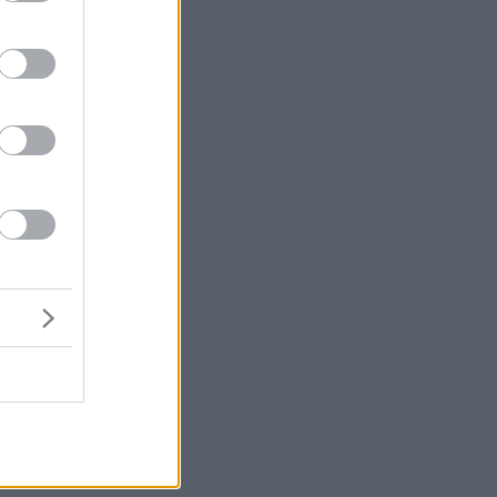
μή
ένα