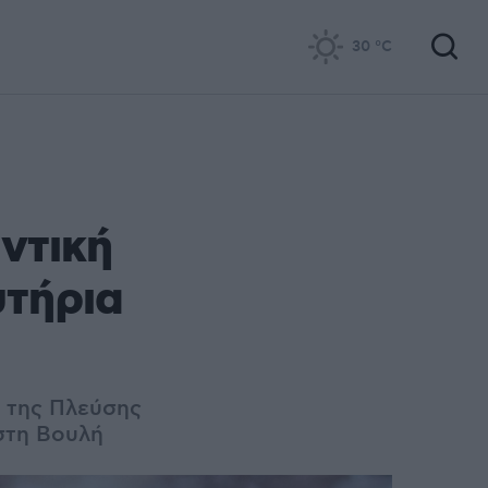
30
°C
ντική
υτήρια
 της Πλεύσης
στη Βουλή