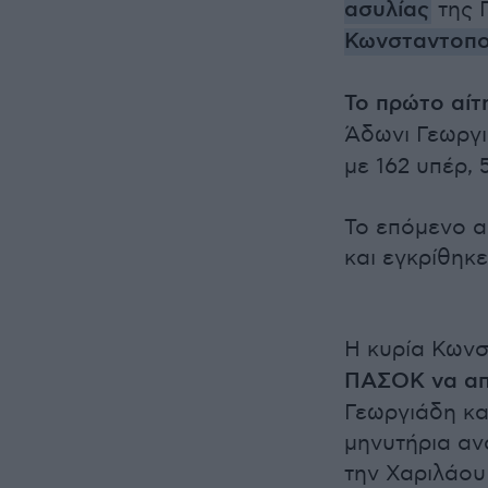
ασυλίας
της 
Κωνσταντοπο
Το πρώτο αί
Άδωνι Γεωργι
με 162 υπέρ, 
Το επόμενο α
και εγκρίθηκε
Η κυρία Κωνσ
ΠΑΣΟΚ να απ
Γεωργιάδη κα
μηνυτήρια αν
την Χαριλάου