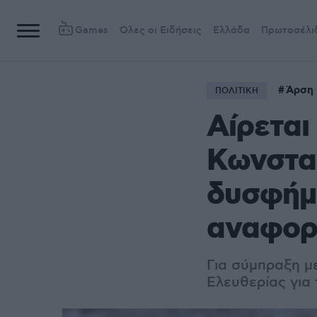
Games
Όλες οι Ειδήσεις
Ελλάδα
Πρωτοσέλι
Άρση 
ΠΟΛΙΤΙΚΗ
Αίρεται
Κωνστα
δυσφήμι
αναφορ
Για σύμπραξη μ
Ελευθερίας για