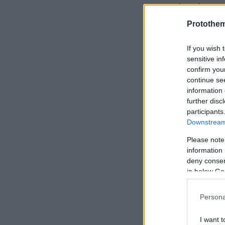
οποίον όπως ε
αποθήκη των
Protothe
If you wish 
sensitive in
confirm you
continue se
information 
further disc
participants
Downstream 
Please note
information 
deny consent
in below Go
Persona
I want t