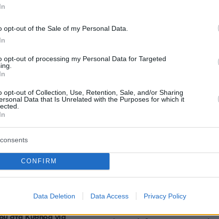
In
o opt-out of the Sale of my Personal Data.
In
to opt-out of processing my Personal Data for Targeted
protothema.gr στο Google News
ο
και μάθετε πρώτοι όλες
ing.
In
o opt-out of Collection, Use, Retention, Sale, and/or Sharing
Ειδήσεις
ελευταίες
από την Ελλάδα και τον Κόσμο, τη στιγ
ersonal Data that Is Unrelated with the Purposes for which it
lected.
Protothema.gr
 στο
In
consents
CONFIRM
Ειδήσεις
Δημοφιλή
Σχολιασμ
ΣΕΩΝ
Data Deletion
Data Access
Privacy Policy
φόρεμα και την κόρη της
πρόσβαση στην
πριν 25 λεπτά
ου στα Κύθηρα για