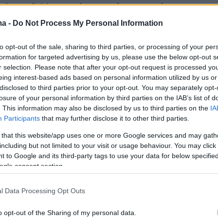
ίπε: «
Ο Μητσοτάκης ανέσυρε από την
 αχρήστων υλικών
».
ma -
Do Not Process My Personal Information
to opt-out of the sale, sharing to third parties, or processing of your per
formation for targeted advertising by us, please use the below opt-out s
r selection. Please note that after your opt-out request is processed y
eing interest-based ads based on personal information utilized by us or
disclosed to third parties prior to your opt-out. You may separately opt-
losure of your personal information by third parties on the IAB’s list of
. This information may also be disclosed by us to third parties on the
IA
Participants
that may further disclose it to other third parties.
 that this website/app uses one or more Google services and may gath
including but not limited to your visit or usage behaviour. You may click 
 to Google and its third-party tags to use your data for below specifi
ogle consent section.
l Data Processing Opt Outs
o opt-out of the Sharing of my personal data.