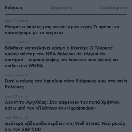
Ειδήσεις
Δημοφιλή
Σχολιασμένα
πριν 18 λεπτά
Μπορεί ο σκύλος μας να πιει κρύο νερό; Τι πρέπει να
προσέξουμε με τα παγάκια
πριν 18 λεπτά
Βάλθηκε να τρελάνει κόσμο ο Καντέρ: Ο Τούρκος
πρώην σέντερ του NBA δηλώνει ότι πληροί τα
κριτήρια... συμπερίληψης και δηλώνει υποψήφιος να
παίξει στο WNBA
πριν 18 λεπτά
Γιατί ο πάγος στα bar είναι τόσο διάφανος ενώ στο σπίτι
θολώνει;
πριν 23 λεπτά
Λεοντίτο Αργιθέας: Στο καφενείο του παπά Χρήστου,
κάτω από τον «Πλάτανο του Καραϊσκάκη»
πριν 24 λεπτά
Δεύτερη εβδομάδα κερδών στη Wall Street: Νέο ρεκόρ
για τον S&P 500