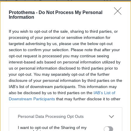
έχει ξανά υπάρξει αυτό τουλάχιστον στα πολλά
χρόνια που εγώ έχω στο μυαλό μου.Το σύνηθες είναι
Protothema -
Do Not Process My Personal
να παλεύουν κάποιοι για την εξουσία και όχι για τη
Information
δευτεριά.Περίτρανη απόδειξη ότι η χώρα στέρεψε
από πολιτικούς αξίας και οι επιλογές συνεχώς
If you wish to opt-out of the sale, sharing to third parties, or
περιορίζονται!!!
processing of your personal or sensitive information for
ΑΠΑΝΤΗΣΗ
targeted advertising by us, please use the below opt-out
section to confirm your selection. Please note that after your
Εννοείς
opt-out request is processed you may continue seeing
12.05.2026, 22:11
interest-based ads based on personal information utilized by
Κυβέρνηση ηττημένων με κορμό τον ΣΥΡΙΖΑ.
us or personal information disclosed to third parties prior to
your opt-out. You may separately opt-out of the further
ΑΠΑΝΤΗΣΗ
disclosure of your personal information by third parties on the
IAB’s list of downstream participants. This information may
also be disclosed by us to third parties on the
IAB’s List of
Αντώνιος Χωρίς Την Κλεοπάτρα !
Downstream Participants
that may further disclose it to other
12.05.2026, 10:53
third parties.
Ο Τσίπρας παίζει με το γιο γιο του και οι ταλαίπωροι
Σταλινιστες φασίστες τα κομμουνιστικά κατάλοιπα
Please note that this website/app uses one or more Google
Personal Data Processing Opt Outs
ακολουθούν συμπαρασύροντας και αφελείς !!
services and may gather and store information including but
not limited to your visit or usage behaviour. You may click to
I want to opt-out of the Sharing of my
ΑΠΑΝΤΗΣΗ