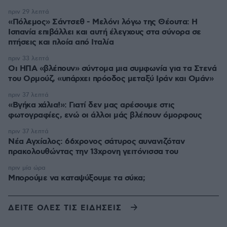
πριν 29 λεπτά
«Πόλεμος» Σάντσεθ - Μελόνι λόγω της Θέουτα: Η
Ισπανία επιβάλλει και αυτή έλεγχους στα σύνορα σε
πτήσεις και πλοία από Ιταλία
πριν 33 λεπτά
Οι ΗΠΑ «βλέπουν» σύντομα μια συμφωνία για τα Στενά
του Ορμούζ, «υπάρχει πρόοδος μεταξύ Ιράν και Ομάν»
πριν 37 λεπτά
«Βγήκα χάλια!»: Γιατί δεν μας αρέσουμε στις
φωτογραφίες, ενώ οι άλλοι μάς βλέπουν όμορφους
πριν 37 λεπτά
Νέα Αγχίαλος: 66χρονος σάτυρος αυνανιζόταν
πρακολουθώντας την 13χρονη γειτόνισσα του
πριν μία ώρα
Μπορούμε να καταψύξουμε τα σύκα;
ΔΕΙΤΕ ΟΛΕΣ ΤΙΣ ΕΙΔΗΣΕΙΣ