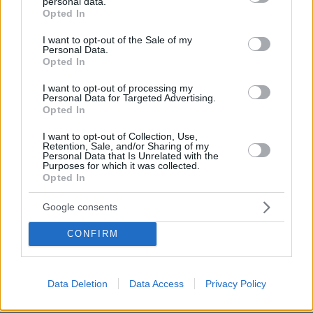
personal data.
grant or deny consent to Google and its third-party tags to
Opted In
use your data for below specified purposes in below Google
Ννν
consent section.
I want to opt-out of the Sale of my
12.05.2026, 10:16
Personal Data.
Opted In
Τεμπέληδες
ΑΠΑΝΤΗΣΗ
I want to opt-out of processing my
Personal Data for Targeted Advertising.
Opted In
I want to opt-out of Collection, Use,
Retention, Sale, and/or Sharing of my
Personal Data that Is Unrelated with the
αντι_Ζ
Purposes for which it was collected.
12.05.2026, 08:47
Opted In
Άλλο φρούτο αυτός. Μπλα, μπλα, τοξικότητα, χωρίς
λόγο, και ολίγον Τσε, με τα ..."λεφτά του μπαμπά".
Google consents
Απίστευτα τυπάκια. Ελάχιστοι είναι σοβαροί και
CONFIRM
ρεαλιστές στον δήθεν "προοδευτικό χώρο". Μην
ξεχνάμε ότι, και ο "Παπα_τζής" νταής , που έδειρε
δημοσιογράφο στις Βρυξέλλες, ήταν "προοδευτικός".
Data Deletion
Data Access
Privacy Policy
ΑΠΑΝΤΗΣΗ