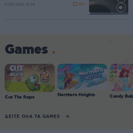
123
07.08.2026, 18:54
Loaded
:
100.00%
Games
Northern Heights
Candy Bub
Cut The Rope
ΔΕΙΤΕ ΟΛΑ ΤΑ GAMES