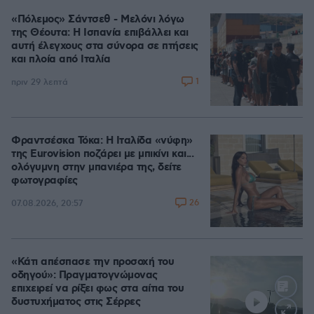
«Πόλεμος» Σάντσεθ - Μελόνι λόγω
της Θέουτα: Η Ισπανία επιβάλλει και
αυτή έλεγχους στα σύνορα σε πτήσεις
και πλοία από Ιταλία
1
πριν 29 λεπτά
Φραντσέσκα Τόκα: Η Ιταλίδα «νύφη»
της Eurovision ποζάρει με μπικίνι και...
ολόγυμνη στην μπανιέρα της, δείτε
φωτογραφίες
26
07.08.2026, 20:57
«Κάτι απέσπασε την προσοχή του
οδηγού»: Πραγματογνώμονας
επιχειρεί να ρίξει φως στα αίτια του
δυστυχήματος στις Σέρρες