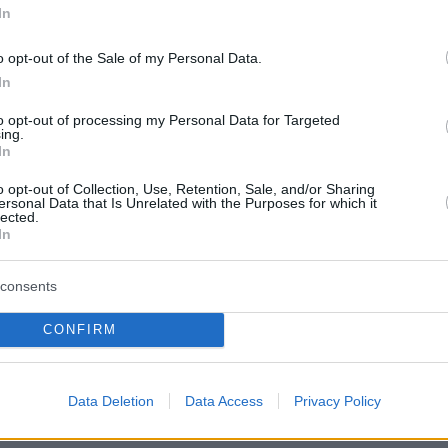
In
o opt-out of the Sale of my Personal Data.
In
to opt-out of processing my Personal Data for Targeted
ing.
In
o opt-out of Collection, Use, Retention, Sale, and/or Sharing
ersonal Data that Is Unrelated with the Purposes for which it
ά τον
αφθώδη πυρετό στη Λέσβο
, έγινε
lected.
In
ων μέτρων στήριξης που έχουν ληφθεί για του
 αλλά και τους τυροκόμους του νησιού, τόσο
consents
άμεσων ενισχύσεων και αποζημιώσων όσο και
 φορολογικών ελαφρύνσεων. Υπογραμμίστηκε 
CONFIRM
νεχιστούν τα μέτρα βιοασφάλειας και η
ο πεδίο, με ενδελεχή χαρτογράφηση της
Data Deletion
Data Access
Privacy Policy
ς νόσου.