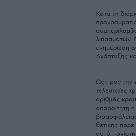
Κατά τη διάρ
προγραμματισ
συμπεριλαμβα
λιπασμάτων. Γ
ενημέρωση αύ
Ανάπτυξης κα
Ως προς την
τελευταίες τ
αριθμός κρο
απαραίτητη η
βιοασφάλειας
θετικής πορε
αυτό, τονίστ