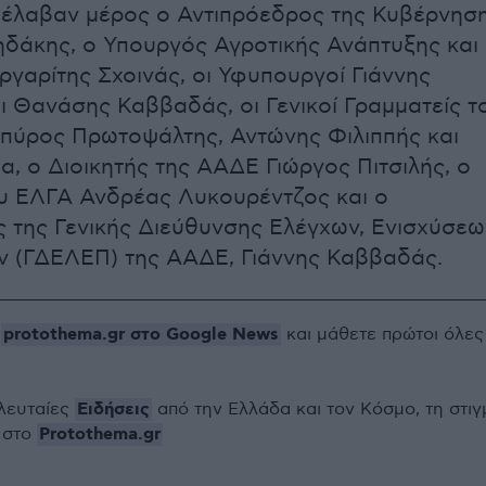
 έλαβαν μέρος ο Αντιπρόεδρος της Κυβέρνησ
δάκης, ο Υπουργός Αγροτικής Ανάπτυξης και
γαρίτης Σχοινάς, οι Υφυπουργοί Γιάννης
ι Θανάσης Καββαδάς, οι Γενικοί Γραμματείς τ
πύρος Πρωτοψάλτης, Αντώνης Φιλιππής και
, ο Διοικητής της ΑΑΔΕ Γιώργος Πιτσιλής, ο
υ ΕΛΓΑ Ανδρέας Λυκουρέντζος και ο
 της Γενικής Διεύθυνσης Ελέγχων, Ενισχύσεω
ν (ΓΔΕΛΕΠ) της ΑΑΔΕ, Γιάννης Καββαδάς.
protothema.gr στο Google News
ο
και μάθετε πρώτοι όλες
Ειδήσεις
ελευταίες
από την Ελλάδα και τον Κόσμο, τη στιγ
Protothema.gr
 στο