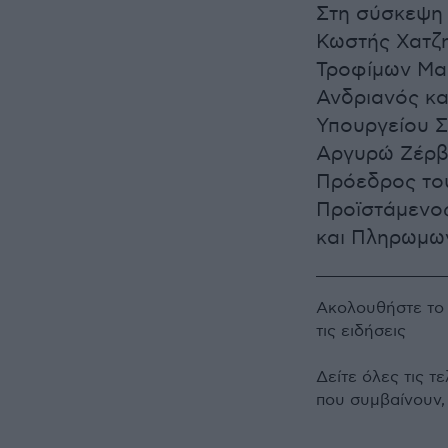
Στη σύσκεψη
Κωστής Χατζη
Τροφίμων Μαρ
Ανδριανός κα
Υπουργείου Σ
Αργυρώ Ζέρβα
Πρόεδρος το
Προϊστάμενος
και Πληρωμω
Ακολουθήστε τ
τις ειδήσεις
Δείτε όλες τις τ
που συμβαίνουν,