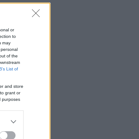
sonal or
ection to
ou may
 personal
out of the
 downstream
B’s List of
er and store
to grant or
ed purposes