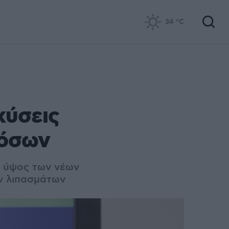
34
°C
χύσεις
νόσων
ο ύψος των νέων
ν λιπασμάτων