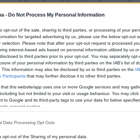
κή Αυτοδιοίκηση έχει συμβάλει ουσιαστικά στην
ικότερη αντιμετώπιση παράνομων μεταφορών
ma -
Do Not Process My Personal Information
to opt-out of the sale, sharing to third parties, or processing of your per
formation for targeted advertising by us, please use the below opt-out s
r selection. Please note that after your opt-out request is processed y
eing interest-based ads based on personal information utilized by us or
disclosed to third parties prior to your opt-out. You may separately opt-
losure of your personal information by third parties on the IAB’s list of
. This information may also be disclosed by us to third parties on the
IA
Participants
that may further disclose it to other third parties.
 that this website/app uses one or more Google services and may gath
including but not limited to your visit or usage behaviour. You may click 
 to Google and its third-party tags to use your data for below specifi
ogle consent section.
l Data Processing Opt Outs
o opt-out of the Sharing of my personal data.