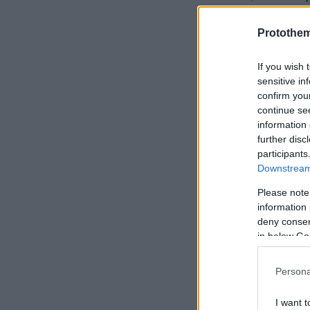
και την Τοπι
αποτελεσματ
Protothe
ζώων.
If you wish 
sensitive in
confirm you
continue se
information 
further disc
participants
Downstream 
Please note
information 
deny consent
in below Go
Persona
I want t