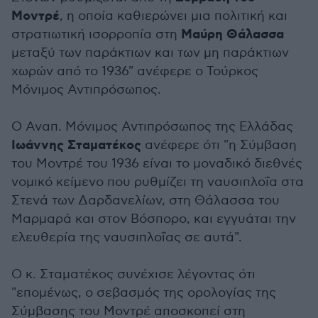
Μοντρέ
, η οποία καθιερώνει μια πολιτική και
Μαύρη Θάλασσα
στρατιωτική ισορροπία στη
μεταξύ των παράκτιων και των μη παράκτιων
χωρών από το 1936" ανέφερε ο Τούρκος
Μόνιμος Αντιπρόσωπος.
Ο Αναπ. Μόνιμος Αντιπρόσωπος της Ελλάδας
Ιωάννης Σταματέκος
ανέφερε ότι "η Σύμβαση
του Μοντρέ του 1936 είναι το μοναδικό διεθνές
νομικό κείμενο που ρυθμίζει τη ναυσιπλοΐα στα
Στενά των Δαρδανελίων, στη Θάλασσα του
Μαρμαρά και στον Βόσπορο, και εγγυάται την
ελευθερία της ναυσιπλοΐας σε αυτά".
Ο κ. Σταματέκος συνέχισε λέγοντας ότι
"επομένως, ο σεβασμός της ορολογίας της
Σύμβασης του Μοντρέ αποσκοπεί στη