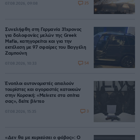
25
07.08.2026, 09:08
Συνελήφθη στη Γερμανία 31χρονος
για δολοφονίες μελών της Greek
Mafia, κατηγορείται και για την
εκτέλεση με 97 σφαίρες του Βαγγέλη
Ζαμπούνη
54
07.08.2026, 10:33
Ένοπλοι αυτονομιστές απειλούν
τουρίστες και αγοραστές κατοικιών
στην Κορσική: «Μείνετε στα σπίτια
σας», δείτε βίντεο
3
07.08.2026, 15:35
«Δεν θα με κυριεύσει ο φόβος»: Ο