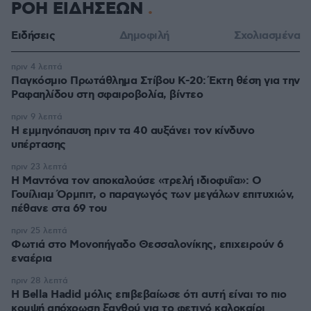
ΡΟΗ ΕΙΔΗΣΕΩΝ
Ειδήσεις
Δημοφιλή
Σχολιασμένα
πριν 4 λεπτά
Παγκόσμιο Πρωτάθλημα Στίβου Κ-20: Έκτη θέση για την
Ραφαηλίδου στη σφαιροβολία, βίντεο
πριν 9 λεπτά
Η εμμηνόπαυση πριν τα 40 αυξάνει τον κίνδυνο
υπέρτασης
πριν 23 λεπτά
Η Μαντόνα τον αποκαλούσε «τρελή ιδιοφυΐα»: Ο
Γουίλιαμ Όρμπιτ, ο παραγωγός των μεγάλων επιτυχιών,
πέθανε στα 69 του
πριν 25 λεπτά
Φωτιά στο Μονοπήγαδο Θεσσαλονίκης, επιχειρούν 6
εναέρια
πριν 28 λεπτά
Η Bella Hadid μόλις επιβεβαίωσε ότι αυτή είναι το πιο
κομψή απόχρωση ξανθού για το φετινό καλοκαίρι