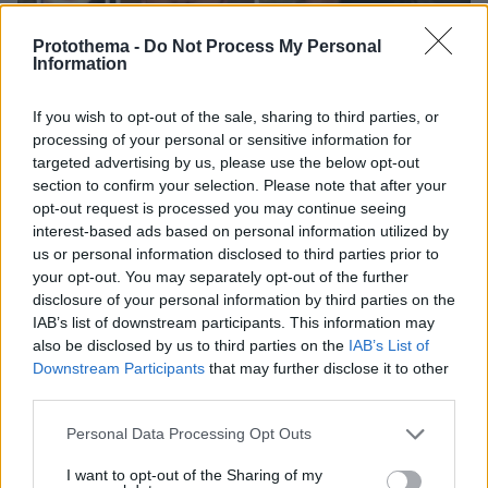
Protothema -
Do Not Process My Personal
Information
07.08.2026, 14:57
If you wish to opt-out of the sale, sharing to third parties, or
«Τα έχω χάσει όλα»: Συντετριμμένος ο πατέρας
processing of your personal or sensitive information for
και σύζυγος των θυμάτων στο τροχαίο στις
targeted advertising by us, please use the below opt-out
Σέρρες
section to confirm your selection. Please note that after your
opt-out request is processed you may continue seeing
interest-based ads based on personal information utilized by
us or personal information disclosed to third parties prior to
your opt-out. You may separately opt-out of the further
disclosure of your personal information by third parties on the
IAB’s list of downstream participants. This information may
also be disclosed by us to third parties on the
IAB’s List of
Downstream Participants
that may further disclose it to other
third parties.
Please note that this website/app uses one or more Google
Personal Data Processing Opt Outs
services and may gather and store information including but
not limited to your visit or usage behaviour. You may click to
I want to opt-out of the Sharing of my