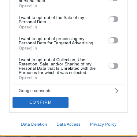
personal data.
grant or deny consent to Google and its third-party tags to
Opted In
use your data for below specified purposes in below Google
consent section.
I want to opt-out of the Sale of my
Personal Data.
Opted In
I want to opt-out of processing my
Personal Data for Targeted Advertising.
Opted In
I want to opt-out of Collection, Use,
07.08.2026, 07:19
Retention, Sale, and/or Sharing of my
«Δεν το πιστεύουμε», λένε οι Αμερικανοί που
Personal Data that Is Unrelated with the
Purposes for which it was collected.
υιοθέτησαν τον Αφγανό στη Λέσβο - Η αρχική
Opted In
εκδοχή για το φονικό στην Κυψέλη και η σιωπή
στην απολογία
Google consents
CONFIRM
Data Deletion
Data Access
Privacy Policy