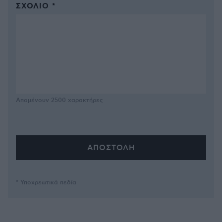
ΣΧΌΛΙΟ *
Απομένουν
2500
χαρακτήρες
* Υποχρεωτικά πεδία