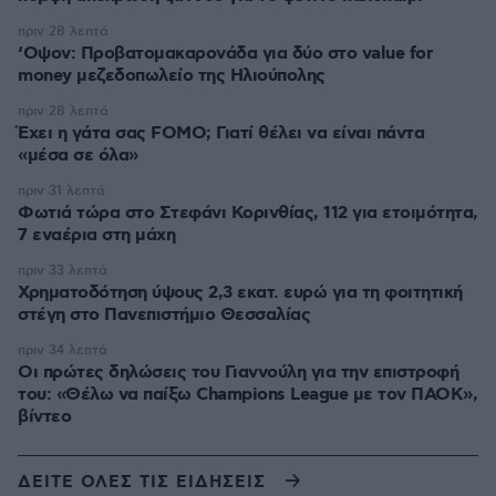
πριν 28 λεπτά
‘Οψον: Προβατομακαρονάδα για δύο στο value for
money μεζεδοπωλείο της Ηλιούπολης
πριν 28 λεπτά
Έχει η γάτα σας FOMO; Γιατί θέλει να είναι πάντα
«μέσα σε όλα»
πριν 31 λεπτά
Φωτιά τώρα στο Στεφάνι Κορινθίας, 112 για ετοιμότητα,
7 εναέρια στη μάχη
πριν 33 λεπτά
Χρηματοδότηση ύψους 2,3 εκατ. ευρώ για τη φοιτητική
στέγη στο Πανεπιστήμιο Θεσσαλίας
πριν 34 λεπτά
Οι πρώτες δηλώσεις του Γιαννούλη για την επιστροφή
του: «Θέλω να παίξω Champions League με τον ΠΑΟΚ»,
βίντεο
ΔΕΙΤΕ ΟΛΕΣ ΤΙΣ ΕΙΔΗΣΕΙΣ