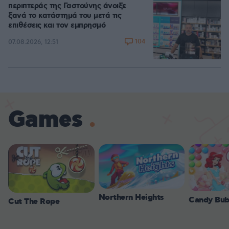
περιπτεράς της Γαστούνης άνοιξε
ξανά το κατάστημά του μετά τις
επιθέσεις και τον εμπρησμό
104
07.08.2026, 12:51
Games
Northern Heights
Candy Bub
Cut The Rope