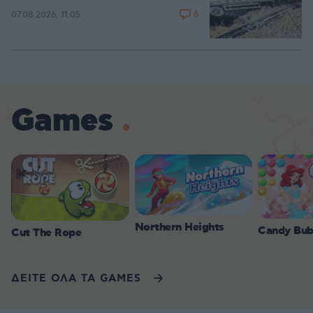
6
07.08.2026, 11:05
Games
Northern Heights
Candy Bub
Cut The Rope
ΔΕΙΤΕ ΟΛΑ ΤΑ GAMES