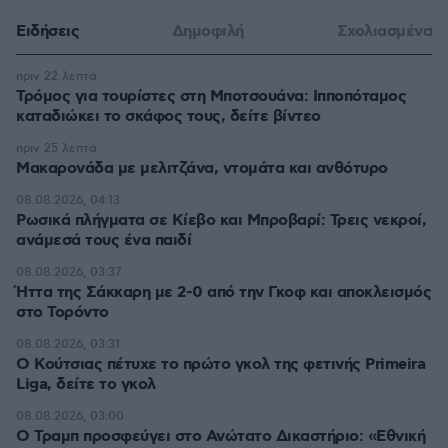
Ειδήσεις
Δημοφιλή
Σχολιασμένα
πριν 22 λεπτά
Τρόμος για τουρίστες στη Μποτσουάνα: Ιπποπόταμος
καταδιώκει το σκάφος τους, δείτε βίντεο
πριν 25 λεπτά
Μακαρονάδα με μελιτζάνα, ντομάτα και ανθότυρο
08.08.2026, 04:13
Ρωσικά πλήγματα σε Κίεβο και Μπροβαρί: Τρεις νεκροί,
ανάμεσά τους ένα παιδί
08.08.2026, 03:37
Ήττα της Σάκκαρη με 2-0 από την Γκοφ και αποκλεισμός
στο Τορόντο
08.08.2026, 03:31
Ο Κούτσιας πέτυχε το πρώτο γκολ της φετινής Primeira
Liga, δείτε το γκολ
08.08.2026, 03:00
Ο Τραμπ προσφεύγει στο Ανώτατο Δικαστήριο: «Εθνική