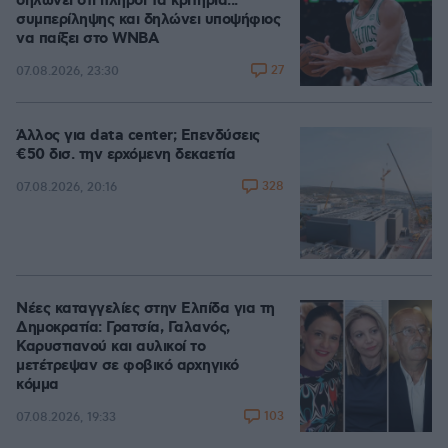
δηλώνει ότι πληροί τα κριτήρια...
συμπερίληψης και δηλώνει υποψήφιος
να παίξει στο WNBA
27
07.08.2026, 23:30
Άλλος για data center; Επενδύσεις
€50 δισ. την ερχόμενη δεκαετία
328
07.08.2026, 20:16
Νέες καταγγελίες στην Ελπίδα για τη
Δημοκρατία: Γρατσία, Γαλανός,
Καρυστιανού και αυλικοί το
μετέτρεψαν σε φοβικό αρχηγικό
κόμμα
103
07.08.2026, 19:33