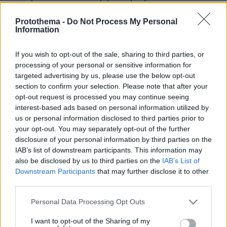
επαρκείς πόρους για την εκτέλεση των
Protothema -
Do Not Process My Personal
καθηκόντων του. Προτείνει επίσης
Information
τροποποιήσεις που θα βοηθήσουν τα κράτη
μέλη να ενισχύσουν τη χημική ασφάλεια και να
If you wish to opt-out of the sale, sharing to third parties, or
συμβάλουν στο έργο του Οργανισμού.
processing of your personal or sensitive information for
targeted advertising by us, please use the below opt-out
section to confirm your selection. Please note that after your
Δηλώσεις
opt-out request is processed you may continue seeing
Ο εισηγητής της επιτροπής Εσωτερικής Αγοράς
interest-based ads based on personal information utilized by
και Προστασίας των Καταναλωτών Piotr Müller
us or personal information disclosed to third parties prior to
(Συντηρητικοί, Πολωνία) είπε:
«Πρόκειται για
your opt-out. You may separately opt-out of the further
disclosure of your personal information by third parties on the
ένα σημαντικό βήμα προς τη σωστή
IAB’s list of downstream participants. This information may
κατεύθυνση. Το βασικότερο επίτευγμα είναι ότι
also be disclosed by us to third parties on the
IAB’s List of
εισάγουμε ουσιαστικές απλουστεύσεις για τις
Downstream Participants
that may further disclose it to other
ευρωπαϊκές επιχειρήσεις και την καινοτομία,
third parties.
διατηρώντας παράλληλα υψηλά πρότυπα
Please note that this website/app uses one or more Google
Personal Data Processing Opt Outs
ασφαλείας. Ελπίζω ότι οι πιο φιλόδοξες
services and may gather and store information including but
προτάσεις μας θα ενσωματωθούν στην
not limited to your visit or usage behaviour. You may click to
I want to opt-out of the Sharing of my