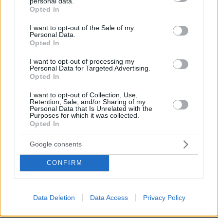
personal data.
grant or deny consent to Google and its third-party tags to
επόμενη επανεξέταση.»
Opted In
use your data for below specified purposes in below Google
consent section.
I want to opt-out of the Sale of my
Ο εισηγητής για την αναθεώρηση του
Personal Data.
Opted In
κανονισμού του Ευρωπαϊκού Οργανισμού
Χημικών Προϊόντων, Christophe Clergeau
I want to opt-out of processing my
Personal Data for Targeted Advertising.
(Σοσιαλιστές, Γαλλία), πρόσθεσε:
«Η σημερινή
Opted In
ψηφοφορία σηματοδοτεί ένα αποφασιστικό
βήμα προς μια ισχυρότερη και πιο συνεκτική
I want to opt-out of Collection, Use,
Retention, Sale, and/or Sharing of my
ευρωπαϊκή πολιτική για τα χημικά προϊόντα.
Personal Data that Is Unrelated with the
Purposes for which it was collected.
Ενισχύοντας τον ΕΟΧΠ, δεν ενεργούμε
Opted In
αποσπασματικά, αλλά ενδυναμώνουμε έναν
Google consents
κρίσιμο κρίκο μιας ευρύτερης αλυσίδας για τη
βελτίωση της διαχείρισης των χημικών ουσιών
CONFIRM
σε ολόκληρη την Ευρώπη. Πρόκειται για την
αποτελεσματικότερη προστασία της υγείας των
πολιτών και του περιβάλλοντος, παρέχοντας
Data Deletion
Data Access
Privacy Policy
παράλληλα στη βιομηχανία την αναγκαία