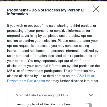
Candy Bub
Cut The Rope
Protothema -
Do Not Process My Personal
Information
ΔΕΙΤΕ ΟΛΑ ΤΑ GAMES
If you wish to opt-out of the sale, sharing to third parties, or
processing of your personal or sensitive information for
Best of Network
targeted advertising by us, please use the below opt-out
section to confirm your selection. Please note that after your
opt-out request is processed you may continue seeing
interest-based ads based on personal information utilized by
us or personal information disclosed to third parties prior to
your opt-out. You may separately opt-out of the further
disclosure of your personal information by third parties on the
IAB’s list of downstream participants. This information may
also be disclosed by us to third parties on the
IAB’s List of
Downstream Participants
that may further disclose it to other
third parties.
Please note that this website/app uses one or more Google
Personal Data Processing Opt Outs
services and may gather and store information including but
not limited to your visit or usage behaviour. You may click to
I want to opt-out of the Sharing of my