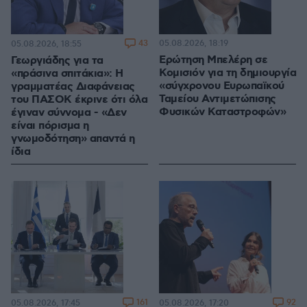
43
05.08.2026, 18:19
05.08.2026, 18:55
Ερώτηση Μπελέρη σε
Γεωργιάδης για τα
Κομισιόν για τη δημιουργία
«πράσινα σπιτάκια»: Η
«σύγχρονου Ευρωπαϊκού
γραμματέας Διαφάνειας
Ταμείου Αντιμετώπισης
του ΠΑΣΟΚ έκρινε ότι όλα
Φυσικών Καταστροφών»
έγιναν σύννομα - «Δεν
είναι πόρισμα η
γνωμοδότηση» απαντά η
ίδια
161
92
05.08.2026, 17:45
05.08.2026, 17:20