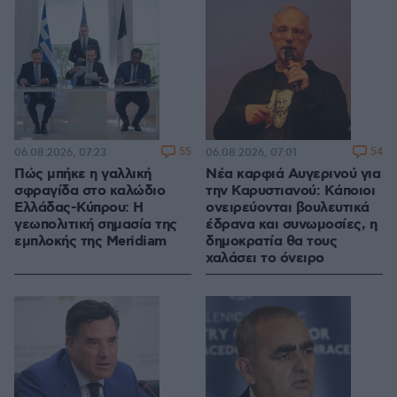
55
54
06.08.2026, 07:23
06.08.2026, 07:01
Πώς μπήκε η γαλλική
Νέα καρφιά Αυγερινού για
σφραγίδα στο καλώδιο
την Καρυστιανού: Kάποιοι
Ελλάδας-Κύπρου: Η
ονειρεύονται βουλευτικά
γεωπολιτική σημασία της
έδρανα και συνωμοσίες, η
εμπλοκής της Meridiam
δημοκρατία θα τους
χαλάσει το όνειρο