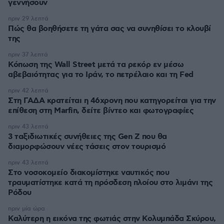
γεννήσουν
πριν 29 λεπτά
Πώς θα βοηθήσετε τη γάτα σας να συνηθίσει το κλουβί
της
πριν 37 λεπτά
Κόπωση της Wall Street μετά τα ρεκόρ εν μέσω
αβεβαιότητας για το Ιράν, το πετρέλαιο και τη Fed
πριν 42 λεπτά
Στη ΓΑΔΑ κρατείται η 46χρονη που κατηγορείται για την
επίθεση στη Marfin, δείτε βίντεο και φωτογραφίες
πριν 43 λεπτά
3 ταξιδιωτικές συνήθειες της Gen Z που θα
διαμορφώσουν νέες τάσεις στον τουρισμό
πριν 43 λεπτά
Στο νοσοκομείο διακομίστηκε ναυτικός που
τραυματίστηκε κατά τη πρόσδεση πλοίου στο λιμάνι της
Ρόδου
πριν μία ώρα
Καλύτερη η εικόνα της φωτιάς στην Κολυμπάδα Σκύρου,