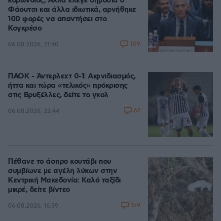
κορωνοϊός; Άλλα έλεγε δημόσια ο
Φάουτσι και άλλα ιδιωτικά, αρνήθηκε
100 φορές να απαντήσει στο
Κογκρέσο
109
06.08.2026, 21:40
ΠΑΟΚ - Άντερλεχτ 0-1: Αιφνιδιασμός,
ήττα και τώρα «τελικός» πρόκρισης
στις Βρυξέλλες, δείτε το γκολ
67
06.08.2026, 22:44
Πέθανε το άσπρο κουτάβι που
συμβίωνε με αγέλη λύκων στην
Κεντρική Μακεδονία: Καλό ταξίδι
μικρέ, δείτε βίντεο
159
06.08.2026, 16:39