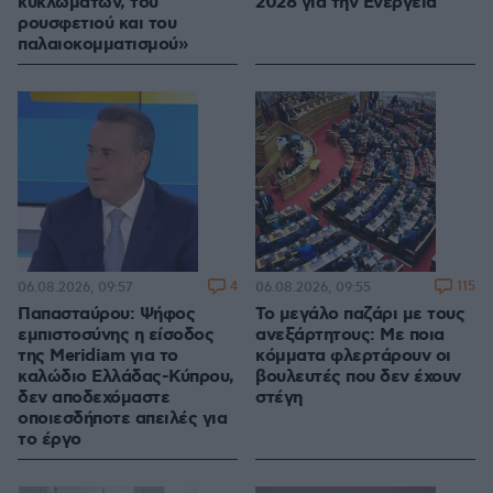
κυκλωμάτων, του
2028 για την Ενέργεια
ρουσφετιού και του
παλαιοκομματισμού»
4
115
06.08.2026, 09:57
06.08.2026, 09:55
Παπασταύρου: Ψήφος
Το μεγάλο παζάρι με τους
εμπιστοσύνης η είσοδος
ανεξάρτητους: Με ποια
της Meridiam για το
κόμματα φλερτάρουν οι
καλώδιο Ελλάδας-Κύπρου,
βουλευτές που δεν έχουν
δεν αποδεχόμαστε
στέγη
οποιεσδήποτε απειλές για
το έργο