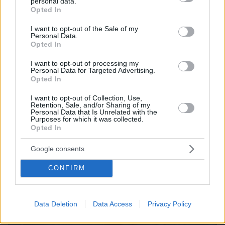
personal data.
grant or deny consent to Google and its third-party tags to
Opted In
use your data for below specified purposes in below Google
consent section.
I want to opt-out of the Sale of my
Personal Data.
Opted In
I want to opt-out of processing my
Personal Data for Targeted Advertising.
Opted In
06.08.2026, 08:01
Τα φρούτα που επιλέγουν 4 ενδοκρινολόγοι για
I want to opt-out of Collection, Use,
καλύτερο έλεγχο του σακχάρου – Το ένα μειώνει
Retention, Sale, and/or Sharing of my
το λίπος στην κοιλιά
Personal Data that Is Unrelated with the
Purposes for which it was collected.
Opted In
Google consents
CONFIRM
Data Deletion
Data Access
Privacy Policy