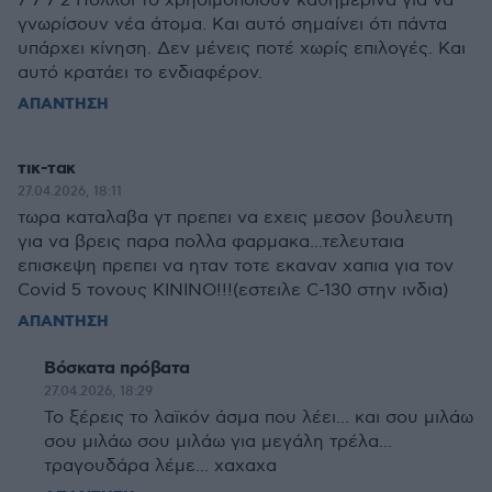
7 7 7 2 Πολλοί το χρησιμοποιούν καθημερινά για να
γνωρίσουν νέα άτομα. Και αυτό σημαίνει ότι πάντα
υπάρχει κίνηση. Δεν μένεις ποτέ χωρίς επιλογές. Και
αυτό κρατάει το ενδιαφέρον.
ΑΠΑΝΤΗΣΗ
τικ-τακ
27.04.2026, 18:11
τωρα καταλαβα γτ πρεπει να εχεις μεσον βουλευτη
για να βρεις παρα πολλα φαρμακα...τελευταια
επισκεψη πρεπει να ηταν τοτε εκαναν χαπια για τον
Covid 5 τονους ΚΙΝΙΝΟ!!!(εστειλε C-130 στην ινδια)
ΑΠΑΝΤΗΣΗ
Βόσκατα πρόβατα
27.04.2026, 18:29
Το ξέρεις το λαϊκόν άσμα που λέει... και σου μιλάω
σου μιλάω σου μιλάω για μεγάλη τρέλα...
τραγουδάρα λέμε... χαχαχα