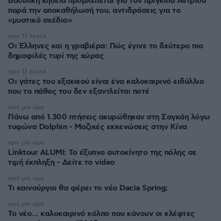
Βασιλική κηδεία προβλέπεται για τον πρίγκιπα Άντριου
παρά την αποκαθήλωσή του, αντιδράσεις για το
«μυστικό σχέδιο»
πριν 17 λεπτά
Οι Έλληνες και η γραβιέρα: Πώς έγινε το δεύτερο πιο
δημοφιλές τυρί της χώρας
πριν 17 λεπτά
Οι γάτες του εξοχικού είναι ένα καλοκαιρινό ειδύλλιο
που το πάθος του δεν εξαντλείται ποτέ
πριν μία ώρα
Πάνω από 1.300 πτήσεις ακυρώθηκαν στη Σαγκάη λόγω
τυφώνα Dolphin - Μαζικές εκκενώσεις στην Κίνα
πριν μία ώρα
Linktour ALUMI: Το έξυπνο αυτοκίνητο της πόλης σε
τιμή έκπληξη - Δείτε το video
πριν μία ώρα
Τι καινούργιο θα φέρει το νέο Dacia Spring;
πριν μία ώρα
Το νέο... καλοκαιρινό κόλπο που κάνουν οι κλέφτες