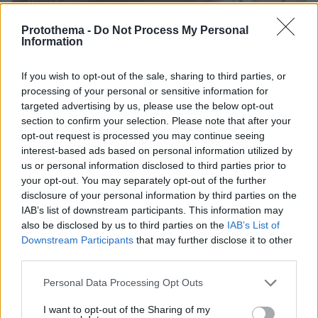
Protothema -
Do Not Process My Personal
Information
If you wish to opt-out of the sale, sharing to third parties, or
processing of your personal or sensitive information for
targeted advertising by us, please use the below opt-out
section to confirm your selection. Please note that after your
opt-out request is processed you may continue seeing
interest-based ads based on personal information utilized by
us or personal information disclosed to third parties prior to
your opt-out. You may separately opt-out of the further
disclosure of your personal information by third parties on the
IAB’s list of downstream participants. This information may
also be disclosed by us to third parties on the
IAB’s List of
Downstream Participants
that may further disclose it to other
third parties.
08.08.2026, 18:08
Please note that this website/app uses one or more Google
Personal Data Processing Opt Outs
Μυστήριο 3.500 ετών στη Σαντορίνη: Ο 15χρονος
services and may gather and store information including but
που δεν πρόλαβε να ξεφύγει από το τσουνάμι
not limited to your visit or usage behaviour. You may click to
I want to opt-out of the Sharing of my