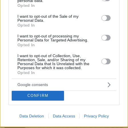
personal data.
μπορεί ν' αλλάξει τη χρονολογία της μεγάλης
grant or deny consent to Google and its third-party tags to
Opted In
έκρηξης
use your data for below specified purposes in below Google
consent section.
I want to opt-out of the Sale of my
Personal Data.
Opted In
I want to opt-out of processing my
Personal Data for Targeted Advertising.
Opted In
I want to opt-out of Collection, Use,
Retention, Sale, and/or Sharing of my
Personal Data that Is Unrelated with the
Purposes for which it was collected.
Opted In
Google consents
CONFIRM
Data Deletion
Data Access
Privacy Policy