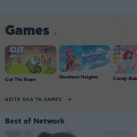
Games
Northern Heights
Candy Bub
Cut The Rope
ΔΕΙΤΕ ΟΛΑ ΤΑ GAMES
Best of Network