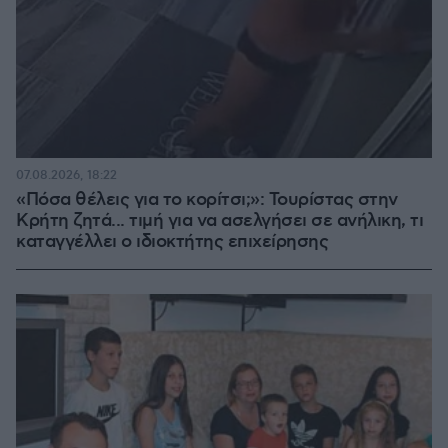
07.08.2026, 18:22
«Πόσα θέλεις για το κορίτσι;»: Τουρίστας στην
Κρήτη ζητά... τιμή για να ασελγήσει σε ανήλικη, τι
καταγγέλλει ο ιδιοκτήτης επιχείρησης