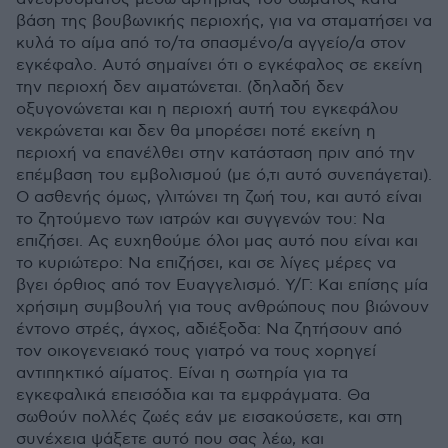
βάση της βουβωνικής περιοχής, για να σταματήσει να
κυλά το αίμα από το/τα σπασμένο/α αγγείο/α στον
εγκέφαλο. Αυτό σημαίνει ότι ο εγκέφαλος σε εκείνη
την περιοχή δεν αιματώνεται. (δηλαδή δεν
οξυγονώνεται και η περιοχή αυτή του εγκεφάλου
νεκρώνεται και δεν θα μπορέσει ποτέ εκείνη η
περιοχή να επανέλθει στην κατάσταση πριν από την
επέμβαση του εμβολισμού (με ό,τι αυτό συνεπάγεται).
Ο ασθενής όμως, γλιτώνει τη ζωή του, και αυτό είναι
το ζητούμενο των ιατρών και συγγενών του: Να
επιζήσει. Ας ευχηθούμε όλοι μας αυτό που είναι και
το κυριώτερο: Να επιζήσει, και σε λίγες μέρες να
βγει όρθιος από τον Ευαγγελισμό. Υ/Γ: Και επίσης μία
χρήσιμη συμβουλή για τους ανθρώπους που βιώνουν
έντονο στρές, άγχος, αδιέξοδα: Να ζητήσουν από
τον οικογενειακό τους γιατρό να τους χορηγεί
αντιπηκτικό αίματος. Είναι η σωτηρία για τα
εγκεφαλικά επεισόδια και τα εμφράγματα. Θα
σωθούν πολλές ζωές εάν με εισακούσετε, και στη
συνέχεια ψάξετε αυτό που σας λέω, και