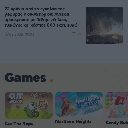
22 χρόνια από τα εγκαίνια της
γέφυρας Ρίου-Αντιρρίου: Αντέχει
πρόσκρουση με δεξαμενόπλοιο,
τυφώνες και κόστισε 800 εκατ. ευρώ
72
07.08.2026, 09:08
Games
Northern Heights
Candy Bub
Cut The Rope