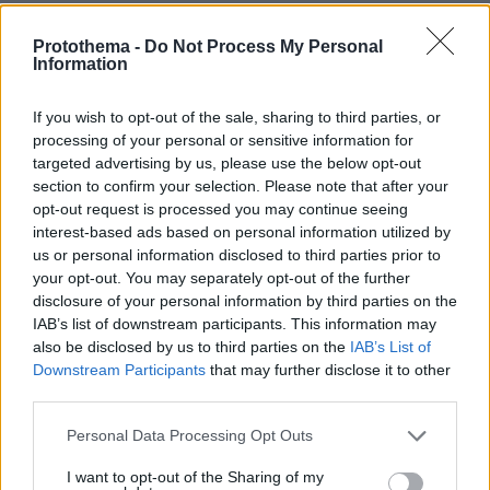
συμβουλευτείτε τον οικογενειακό σας ιατρό.
ΑΠΑΝΤΗΣΗ
Protothema -
Do Not Process My Personal
Information
If you wish to opt-out of the sale, sharing to third parties, or
processing of your personal or sensitive information for
Καπετανιος
targeted advertising by us, please use the below opt-out
16.04.2026, 13:25
section to confirm your selection. Please note that after your
opt-out request is processed you may continue seeing
... περαστικά και γρήγορα Γιώργο.
interest-based ads based on personal information utilized by
ΑΠΑΝΤΗΣΗ
us or personal information disclosed to third parties prior to
your opt-out. You may separately opt-out of the further
disclosure of your personal information by third parties on the
ΠΡΟΣΘΗΚΗ ΣΧΟΛΙΟΥ
IAB’s list of downstream participants. This information may
also be disclosed by us to third parties on the
IAB’s List of
ΌΝΟΜΑ *
Downstream Participants
that may further disclose it to other
third parties.
Please note that this website/app uses one or more Google
Personal Data Processing Opt Outs
services and may gather and store information including but
not limited to your visit or usage behaviour. You may click to
I want to opt-out of the Sharing of my