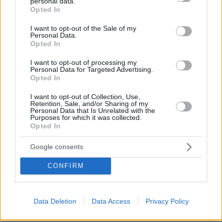
EMAIL
personal data.
grant or deny consent to Google and its third-party tags to
Opted In
use your data for below specified purposes in below Google
consent section.
I want to opt-out of the Sale of my
Personal Data.
Opted In
ΣΧΌΛΙΟ *
I want to opt-out of processing my
Personal Data for Targeted Advertising.
Opted In
I want to opt-out of Collection, Use,
Retention, Sale, and/or Sharing of my
Personal Data that Is Unrelated with the
Purposes for which it was collected.
Opted In
Google consents
Απομένουν
2500
χαρακτήρες
CONFIRM
Data Deletion
Data Access
Privacy Policy