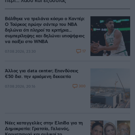
περί... λαού και εξουσίας
Βάλθηκε να τρελάνει κόσμο ο Καντέρ:
Ο Τούρκος πρώην σέντερ του NBA
δηλώνει ότι πληροί τα κριτήρια...
συμπερίληψης και δηλώνει υποψήφιος
να παίξει στο WNBA
17
07.08.2026, 23:30
Άλλος για data center; Επενδύσεις
€50 δισ. την ερχόμενη δεκαετία
300
07.08.2026, 20:16
Νέες καταγγελίες στην Ελπίδα για τη
Δημοκρατία: Γρατσία, Γαλανός,
Καρυστιανού και αυλικοί το