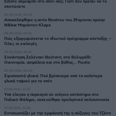
Είδατε σαμιαμίδι στο σπίτι σας; Γιατί δεν πρέπει να το
σκοτώσετε
08.08.2026, 00:28
Αποκαλύφθηκε η αιτία θανάτου του 29χρονου πρώην
NBAer Μπράντον Κλαρκ
08.08.2026, 00:18
Πώς εξαργυρώνεται το ιδιωτικό πρόγραμμα σύνταξης –
Όλες οι επιλογές
08.08.2026, 00:14
Συνάντηση Ζελένσκι-Βούτσιτς στο Βελιγράδι:
Οικονομία, ασφάλεια και στο βάθος... Ρωσία
08.08.2026, 00:00
Σιροπιαστά γλυκά: Πού βρίσκουμε από τα καλύτερα
γλυκά ταψιού για το σπίτι
07.08.2026, 23:47
Υπό έλεγχο η πυρκαγιά σε ισόγειο κατάστημα στο
Παλαιό Φάληρο, εκκενώθηκε προληπτικά πολυκατοικία
07.08.2026, 23:43
Εντυπωσιάζει με την εμφάνισή της η σύζυγος του Τζέντι