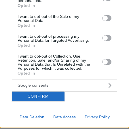
personal data.
grant or deny consent to Google and its third-party tags to
Opted In
πριν 18 λεπτά
use your data for below specified purposes in below Google
Δεκαπέντε ταινίες που δεν μπορούμε να σταματήσουμε
consent section.
I want to opt-out of the Sale of my
να βλέπουμε ξανά και ξανά
Personal Data.
Opted In
πριν 18 λεπτά
Ο σωστός τρόπος να αφαιρέσετε ένα τσιμπούρι από τον
I want to opt-out of processing my
σκύλο σας
Personal Data for Targeted Advertising.
Opted In
πριν 18 λεπτά
Πώς να βουρτσίζετε τη γάτα σας χωρίς να την ενοχλεί
I want to opt-out of Collection, Use,
Retention, Sale, and/or Sharing of my
πριν 23 λεπτά
Personal Data that Is Unrelated with the
Purposes for which it was collected.
Συνέντευξη ποταμός του Χάντερ Μπάιντεν: Ο πατέρας
Opted In
μου έχει μεταστάσεις στα οστά - Έπινα 4 λίτρα βότκα τη
μέρα, κάπνιζα κρακ κάθε 15 λεπτά
Google consents
πριν 27 λεπτά
Συνελήφθη ένα ακόμη μέλος της συμμορίας του «Έντικ»
CONFIRM
στο Παλαιό Φάληρο
πριν 28 λεπτά
Διακοπές σε 5 δροσερούς προορισμούς της Ελλάδας,
Data Deletion
Data Access
Privacy Policy
με έντονα τα χρώματα της Φύσης