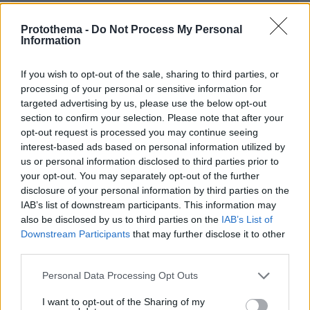
Protothema -
Do Not Process My Personal
Information
If you wish to opt-out of the sale, sharing to third parties, or
* Υποχρεωτικά πεδία
processing of your personal or sensitive information for
targeted advertising by us, please use the below opt-out
section to confirm your selection. Please note that after your
opt-out request is processed you may continue seeing
ΡΟΗ ΕΙΔΗΣΕΩΝ
interest-based ads based on personal information utilized by
us or personal information disclosed to third parties prior to
Ειδήσεις
Δημοφιλή
Σχολιασμένα
your opt-out. You may separately opt-out of the further
disclosure of your personal information by third parties on the
πριν 16 λεπτά
IAB’s list of downstream participants. This information may
Λένα Παπαληγούρα για τον σύζυγό της: Δεν με είχα
also be disclosed by us to third parties on the
IAB’s List of
φανταστεί με έναν άνθρωπο τόσα χρόνια, ο γάμος είναι
Downstream Participants
that may further disclose it to other
πολύ καλύτερος απ’ ό,τι περίμενα
third parties.
πριν 16 λεπτά
Please note that this website/app uses one or more Google
Τι θα συμβεί αν πίνουμε ένα σφηνάκι ελαιόλαδο κάθε
Personal Data Processing Opt Outs
services and may gather and store information including but
μέρα – Απαντά η Λίνσει που το δοκίμασε για 2
not limited to your visit or usage behaviour. You may click to
I want to opt-out of the Sharing of my
εβδομάδες