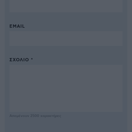
EMAIL
ΣΧΌΛΙΟ *
Απομένουν
2500
χαρακτήρες