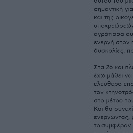
αυτού του μι
σημαντική γι
και της οικογ
υποχρεώσεών 
αγρότισσα αυ
ενεργή στον 
δυσκολίες, π
Στα 26 και π
έχω μάθει να 
ελεύθερο επα
τον κτηνοτρό
στο μέτρο το
Και θα συνεχ
ενεργώντας, 
το συμφέρον τ