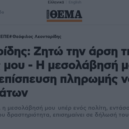
Ελληνικά
English
δα
ΕΠΕ
Θεόφιλος Λεονταρίδης
ίδης: Ζητώ την άρση τ
 μου - Η μεσολάβησή μ
 επίσπευση πληρωμής 
μάτων
 η μεσολάβησή μου υπέρ ενός πολίτη, εντάσ
μου δραστηριότητα, επισημαίνει σε δήλωσή το