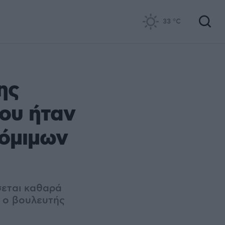
33
°C
ης
ου ήταν
νόμιμων
σεται καθαρά
υ ο βουλευτής