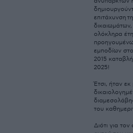
ανύπαρκτων ή
δημιουργούντα
επιτάχυνση τ
δικαιωμάτων,
ολόκληρα έτη
προηγουμένω
εμποδίων στο
2015 καταβλή
2025!
Έτσι, ήταν ε
δικαιολογημέν
διαμεσολάβησ
του καθημερι
Διότι για τον