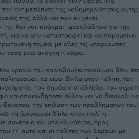
κρού ποσού, το χρόνο) ήταν εξαιρετικά
α την αντιμετώπιση της καθημερινότητας αυτής
ένειάς της, αλλά και των εν γένει
της. Και ναι, πράγματι μεσολάβησα για την
τή, για να μην καταστραφεί και να παραμείνει
πρωτογενή τομέα, με όλες τις υπάρχουσες
ου τόσο έχει ανάγκη η χώρα.
λέον χρόνια του κοινοβουλευτικού μου βίου έτ
πολιτεύομαι, να είμαι δίπλα στον πολίτη, τον
γγελματία, τον δημόσιο υπάλληλο, τον αγρότη
φο και οποιονδήποτε άλλον και να διευκολύνω
υ δυνατού, την επίλυση των προβλημάτων του.
ίσω να βρίσκομαι δίπλα στον πολίτη,
με συνέπεια και υπευθυνότητα, προς
ου. Γι΄ αυτό και οι πολίτες των Σερρών με