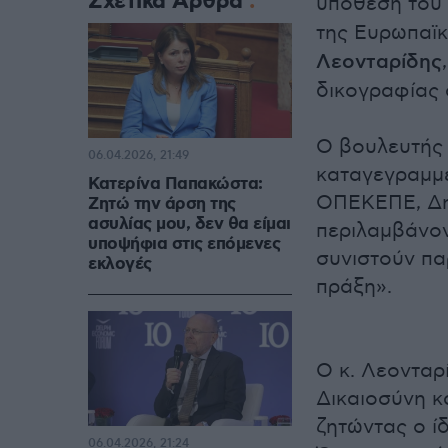
Σχετικά Άρθρα
υπόθεση του
της Ευρωπαϊ
Λεονταρίδης
δικογραφίας 
Ο βουλευτής
06.04.2026, 21:49
καταγεγραμμέ
Κατερίνα Παπακώστα:
ΟΠΕΚΕΠΕ, Δημ
Ζητώ την άρση της
ασυλίας μου, δεν θα είμαι
περιλαμβάνον
υποψήφια στις επόμενες
συνιστούν πα
εκλογές
πράξη».
Ο κ. Λεονταρ
Δικαιοσύνη κα
ζητώντας ο ί
06.04.2026, 21:24