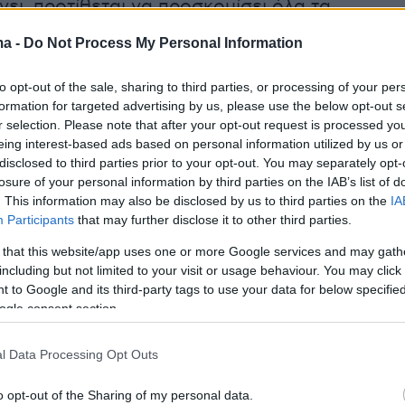
ει, προτίθεται να προσκομίσει όλα τα
τοιχεία, εκφράζοντας τη βεβαιότητα ότι θα
ma -
Do Not Process My Personal Information
 αθωότητά του.
to opt-out of the sale, sharing to third parties, or processing of your per
δήλωσή του:
formation for targeted advertising by us, please use the below opt-out s
r selection. Please note that after your opt-out request is processed y
eing interest-based ads based on personal information utilized by us or
η δικογραφία που διαβιβάστηκε στη Βουλή α
disclosed to third parties prior to your opt-out. You may separately opt-
ή Εισαγγελία και αφορά καταγεγραμμένες
losure of your personal information by third parties on the IAB’s list of
. This information may also be disclosed by us to third parties on the
IA
ου, προβαίνω στην ακόλουθη δήλωση:
Participants
that may further disclose it to other third parties.
 that this website/app uses one or more Google services and may gath
including but not limited to your visit or usage behaviour. You may click 
ς καταγεγραμμένες συνομιλίες μου με τον τότ
 to Google and its third-party tags to use your data for below specifi
ΟΠΕΚΕΠΕ κ. Δημήτριο Μελλά, που περιέχοντα
ogle consent section.
 ποινική δικογραφία με ΑΒΜ ΕΕΕ2023/3, που
l Data Processing Opt Outs
 στην Βουλή από την Ευρωπαϊκή Εισαγγελία.
o opt-out of the Sharing of my personal data.