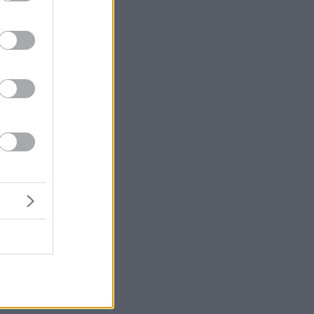
ία
ν
ς
,