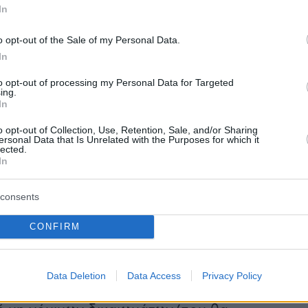
ηγορηματικά δηλώνω, όπως εξάλλου έπραξα
In
η στιγμή, ότι οι αναφερόμενες στην δικογραφ
o opt-out of the Sale of my Personal Data.
υ, Δεν είναι παράνομες και Δεν στοιχειοθετού
In
to opt-out of processing my Personal Data for Targeted
ing.
όπως προκύπτει, πέραν πάσης αμφιβολίας, από
In
ων εν λόγω συνομιλιών, αυτές έχουν ως
o opt-out of Collection, Use, Retention, Sale, and/or Sharing
την χρονική επίσπευση και ΜΟΝΟ της πληρωμή
ersonal Data that Is Unrelated with the Purposes for which it
lected.
ι ΚΑΤΟΧΥΡΩΜΕΝΩΝ δικαιωμάτων αγρότισσας
In
αιώματα)
consents
CONFIRM
αν ήδη οριστικοποιηθεί και τα οποία αυτή
πί πολλά χρόνια πριν, αλλά και μετά, από την
μεσολάβηση. Συνεπώς, η δική μου
Data Deletion
Data Access
Privacy Policy
η δεν ήταν για την πληρωμή πλασματικών,