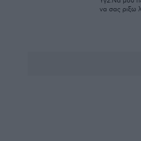
Υγ2.Να μου π
να σας ριξω λ