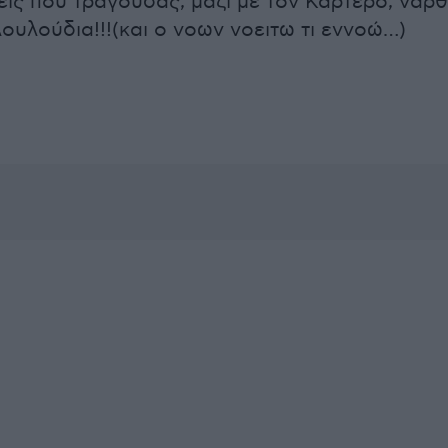
εις που τραγουδας, μαζι με τον Καρτερό, ναρ
ουλούδια!!!(και ο νοων νοειτω τι εννοώ…)