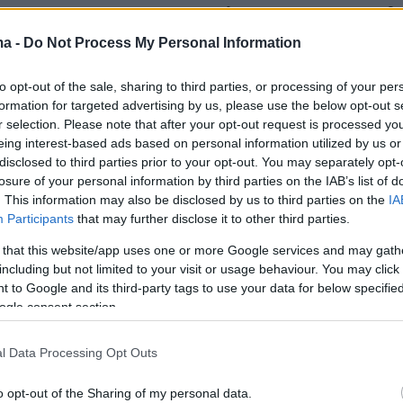
αποστροφή είχε ως αποτέλεσμα να ερμηνευθε
 εντός, εκτός και επί ταυτά του ΣΥΡΙΖΑ ΠΣ, μ
ma -
Do Not Process My Personal Information
ουμουνδούρου
να σπεύδουν να διαμηνύσουν
to opt-out of the sale, sharing to third parties, or processing of your per
α ο ΣΥΡΙΖΑ ΠΣ αποφάσισε πως θα κινηθεί τ
formation for targeted advertising by us, please use the below opt-out s
ικό διάστημα για ένα ενωτικό εγχείρημα με
r selection. Please note that after your opt-out request is processed y
οοδευτικό πόλο στις επόμενες εκλογές»
eing interest-based ads based on personal information utilized by us or
disclosed to third parties prior to your opt-out. You may separately opt-
ηγές της Κουμουνδούρου, ξεκαθαρίζοντας πω
losure of your personal information by third parties on the IAB’s list of
λυσης ούτε συζητήθηκαν ούτε υφίστανται».
. This information may also be disclosed by us to third parties on the
IA
α, «η ανασυγκρότηση του χώρου και η
Participants
that may further disclose it to other third parties.
 των κοινωνικών αναγκών προϋποθέτουν την
 that this website/app uses one or more Google services and may gath
προοδευτικού χώρου και όχι την καταστροφή 
including but not limited to your visit or usage behaviour. You may click 
 to Google and its third-party tags to use your data for below specifi
 κατέληξαν οι ίδιες πηγές.
ogle consent section.
Βασιλειάδη: Ήσουν ο οργανωτικός
l Data Processing Opt Outs
στο κόμμα που λες να διαλυθεί
o opt-out of the Sharing of my personal data.