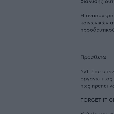
διάλυσης ούτ
Η ανασυγκρότ
κοινωνικών α
προοδευτικού
Προσθετω:
Υγ1. Σου υπε
οργανωτικος 
πως πρεπει να
FORGET IT G