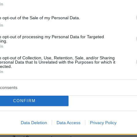
υς τόνους, όμως, από την αντίδραση της
In
ου εμφανίστηκε ο Βουλευτής Χανίων, Παύλος
o opt-out of the Sale of my Personal Data.
λιάζοντας στα κοινωνικά δίκτυα πως “σου
In
ιωργο Βασιλειαδη πως ησουν οργανωτικος
το κομμα που λες (οχι μονος σου) πως πρεπει
to opt-out of processing my Personal Data for Targeted
ing.
”
In
o opt-out of Collection, Use, Retention, Sale, and/or Sharing
ersonal Data that Is Unrelated with the Purposes for which it
lected.
 ανάρτηση του Παύλου Πολάκη:
In
consents
η στη φωτο:
CONFIRM
 ΣΥΡΙΖΑ ΠΣ αποφάσισε πως θα κινηθεί το
ικό διάστημα για ένα ενωτικό εγχείρημα με
Data Deletion
Data Access
Privacy Policy
οοδευτικό πόλο στις επόμενες εκλογές.Σενάρ