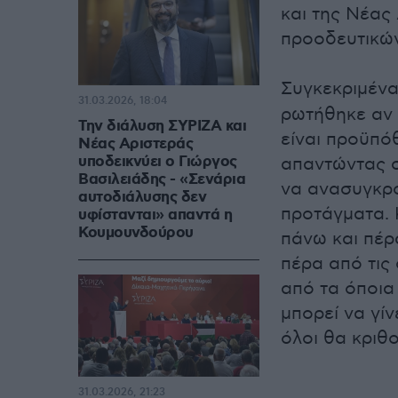
και της Νέας
προοδευτικώ
Συγκεκριμέν
31.03.2026, 18:04
ρωτήθηκε αν 
Την διάλυση ΣΥΡΙΖΑ και
είναι προϋπό
Νέας Αριστεράς
υποδεικνύει ο Γιώργος
απαντώντας σ
Βασιλειάδης - «Σενάρια
να ανασυγκρο
αυτοδιάλυσης δεν
προτάγματα. 
υφίστανται» απαντά η
Κουμουνδούρου
πάνω και πέρ
πέρα από τις
από τα όποια 
μπορεί να γίν
όλοι θα κριθο
31.03.2026, 21:23