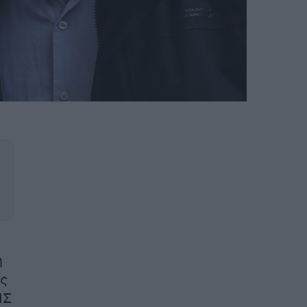
η
ας
ΠΣ