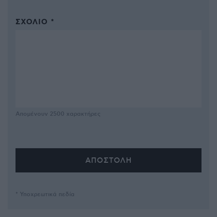
ΣΧΌΛΙΟ *
Απομένουν
2500
χαρακτήρες
* Υποχρεωτικά πεδία