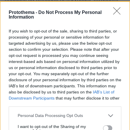
μπορούν να συμβούν μετεκλογικά. Φτάνουμε
έτσι σε μια αμφισβήτηση του ίδιου του
Protothema -
Do Not Process My Personal
συνεδρίου προκαταβολικά. Στο παρελθόν το
Information
πληρώσαμε αυτό πολύ ακριβά.
If you wish to opt-out of the sale, sharing to third parties, or
processing of your personal or sensitive information for
-Το ναι στην προοδευτική διακυβέρνηση όμως
targeted advertising by us, please use the below opt-out
σημαίνει και κάτι άλλο.
section to confirm your selection. Please note that after your
opt-out request is processed you may continue seeing
Πρέπει να αρχίσουμε από τώρα να διερευνούμε
interest-based ads based on personal information utilized by
us or personal information disclosed to third parties prior to
τη δυνατότητα σχηματισμού μιας εναλλακτικής
your opt-out. You may separately opt-out of the further
προοδευτικής διακυβέρνησης για τη χώρα με
disclosure of your personal information by third parties on the
το ΠΑΣΟΚ πρωταγωνιστή. Χωρίς
IAB’s list of downstream participants. This information may
καθυστερήσεις. Χωρίς να περιμένουμε το
also be disclosed by us to third parties on the
IAB’s List of
Downstream Participants
that may further disclose it to other
συνέδριό μας. Από τώρα να εκκινήσει ο
third parties.
προγραμματικός διάλογος με τις άλλες
προοδευτικές δυνάμεις και όλους όσοι
Please note that this website/app uses one or more Google
Personal Data Processing Opt Outs
services and may gather and store information including but
συμφωνούν με τις βασικές αρχές μας. Χωρίς
not limited to your visit or usage behaviour. You may click to
I want to opt-out of the Sharing of my
αποκλεισμούς. Χωρίς παρακάλια. Με το βλέμμα