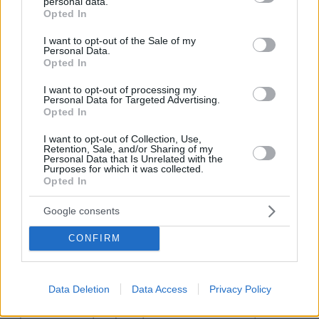
personal data.
grant or deny consent to Google and its third-party tags to
Opted In
στραμμένο στις συγκλίσεις στην κοινωνία. Όλα
use your data for below specified purposes in below Google
στην βάση.
consent section.
I want to opt-out of the Sale of my
Personal Data.
Opted In
-Και γι’ αυτό, έρχομαι στο τρίτο σημείο:
I want to opt-out of processing my
Personal Data for Targeted Advertising.
Ενισχύουμε την Δημοκρατία και την Συμμετοχή
Opted In
στο κόμμα μας. Δίνουμε στα μέλη του ΠΑΣΟΚ
I want to opt-out of Collection, Use,
τη δυνατότητα να συμμετέχουν στη λήψη
Retention, Sale, and/or Sharing of my
Personal Data that Is Unrelated with the
σημαντικών αποφάσεων. Δίνουμε το λόγο στη
Purposes for which it was collected.
Opted In
βάση μας αφού αποφασίσουμε διακριτά και
καθαρά την κεντρική στρατηγική μας. Τα μέλη
Google consents
μας αποφασίζουν και για μεγάλα ζητήματα στα
οποία το ΠΑΣΟΚ μπορεί να έχει καθοριστικό
CONFIRM
και πρωταγωνιστικό ρόλο. Η βάση του
κόμματος θα έχει τη δυνατότητα να
Data Deletion
Data Access
Privacy Policy
αποφασίζει και για τα καίρια ζητήματα που
πρέπει να συμπεριλάβει το ΠΑΣΟΚ στις