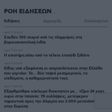
ΡΟΗ ΕΙΔΗΣΕΩΝ
Ειδήσεις
Δημοφιλή
Σχολιασμένα
πριν 5 λεπτά
Σχεδόν 100 νεκροί από τις πλημμύρες στη
βορειοανατολική Ινδία
πριν 5 λεπτά
Η επιστήμη πίσω από το τέλειο χταπόδι ξιδάτο
πριν 6 λεπτά
Είδος υπό εξαφάνιση οι υπερπολύτεκνοι στην Ελλάδα
που γερνάει: Τα... δύο ταψιά μεσημεριανό, τα
επιδόματα, η καθημερινότητά τους
πριν 7 λεπτά
Εξαρθρώθηκε κύκλωμα διακινητών με... τζίρο 24 εκατ.
ευρώ στην Ισπανία: 78 συλλήψεις, μετέφεραν
ναρκωτικά προς την Αλγερία και 2.000 μετανάστες
στην Ευρώπη