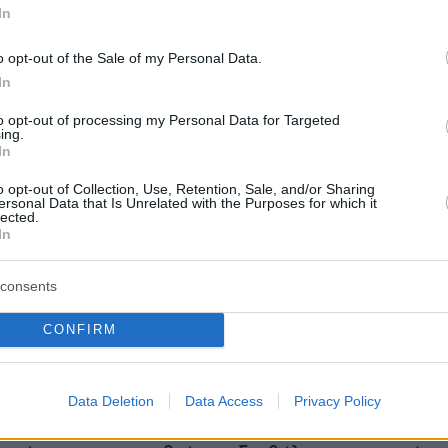
In
ίαζε χωρίς αιτιολογία από την πρόσφατη
o opt-out of the Sale of my Personal Data.
ου ΔΣ του Συλλόγου μας, την Πέμπτη 8
In
026, και ήδη έχει ενημερωθεί για την απόφασή
τηθεί να παραιτηθεί, παρότι θεωρούμε ότι
to opt-out of processing my Personal Data for Targeted
ing.
 έχει πράξει από την πρώτη στιγμή που
In
 προχωρήσει στη δημιουργία κόμματος,
o opt-out of Collection, Use, Retention, Sale, and/or Sharing
ersonal Data that Is Unrelated with the Purposes for which it
lected.
άσταση αυτή συνδέεται με την τακτική της
In
ενεργεί στο όνομα του Συλλόγου χωρίς
ενημέρωση, συζήτηση ή έγκριση του ΔΣ για
consents
 και τοποθετήσεις της με τις οποίες δεν
CONFIRM
α υπόλοιπα μέλη του ΔΣ,
Data Deletion
Data Access
Privacy Policy
ίδια δεν έχει ακόμα ανταποκριθεί στην Απόφασ