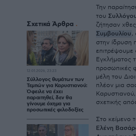
Την παραίτησ
του
Συλλόγου
Σχετικά Άρθρα
ζήτησαν χθες
Συμβουλίου
,
στην ίδρυση 
επιτρέψουμε
Εγκλήματος 
προσωπικές φι
12.01.2026, 23:23
μέλη του Διο
Σύλλογος θυμάτων των
πλέον μια σα
Τεμπών για Καρυστιανού:
Όφειλε να έχει
Καρυστιανού,
παραιτηθεί, δεν θα
σχετικής από
γίνουμε όχημα για
προσωπικές φιλοδοξίες
Στο κείμενο 
Ελένη Βασάρ