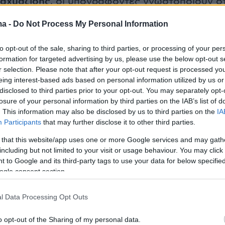
Ταχμαζίδης
, οι υπογράφοντες γνωστοποιούν ότ
τήσει από την κυρία Καρυστιανού να παραιτηθ
ma -
Do Not Process My Personal Information
ης, τονίζοντας ότι δεν μπορεί να διαγράφει
εία εκπροσωπώντας τον Σύλλογο.
Ως προς την
to opt-out of the sale, sharing to third parties, or processing of your per
α του νέου κόμματος
, οι συγγενείς
formation for targeted advertising by us, please use the below opt-out s
r selection. Please note that after your opt-out request is processed y
 πως η Μαρία Καρυστιανού θα έπρεπε να έχει
eing interest-based ads based on personal information utilized by us or
εί από τη θέση της Προέδρου, ενώ την
disclosed to third parties prior to your opt-out. You may separately opt-
 απουσίαζε αδικαιολόγητα από την τελευταία
losure of your personal information by third parties on the IAB’s list of
. This information may also be disclosed by us to third parties on the
IA
ου Διοικητικού Συμβουλίου.
Participants
that may further disclose it to other third parties.
 that this website/app uses one or more Google services and may gath
 ανακοίνωση:
including but not limited to your visit or usage behaviour. You may click 
 to Google and its third-party tags to use your data for below specifi
ogle consent section.
ελευταίες μέρες πληθαίνουν οι δηλώσεις της κ
l Data Processing Opt Outs
ότι αναμένει να της ζητηθεί να παραιτηθεί απ
υ Συλλόγου Συγγενών Θυμάτων Τεμπών,
o opt-out of the Sharing of my personal data.