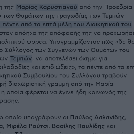
η της
Μαρίας Καρυστιανού
από την Προεδρία
 των Θυμάτων της τραγωδίας των Τεμπών
πέντε από τα επτά μέλη του Διοικητικού του
 στον απόηχο της απόφασής της να προχωρήσ
πολιτικού φορέα. Υπογραμμίζοντας πως «δε θ
 ο Σύλλογος των Συγγενών των Θυμάτων του
των
Τεμπών
, να αποτελέσει όχημα για
λοδοξίες και επιδιώξεις», τα πέντε από τα επ
ικητικού Συμβουλίου του Συλλόγου τραβούν
φή διαχωριστική γραμμή από την Μαρία
 η οποία φέρεται να έγινε ήδη κοινωνός της
φασης.
το οποίο υπογράφουν οι
Παύλος Ασλανίδης
,
α
,
Μιρέλα Ρούτσι
,
Βασίλης Παυλίδης
και