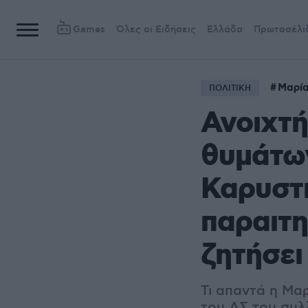
Games
Όλες οι Ειδήσεις
Ελλάδα
Πρωτοσέλι
Μαρία
ΠΟΛΙΤΙΚΗ
Ανοιχτή
θυμάτων
Καρυστι
παραιτη
ζητήσει
Τι απαντά η Μα
του ΔΣ του συλ