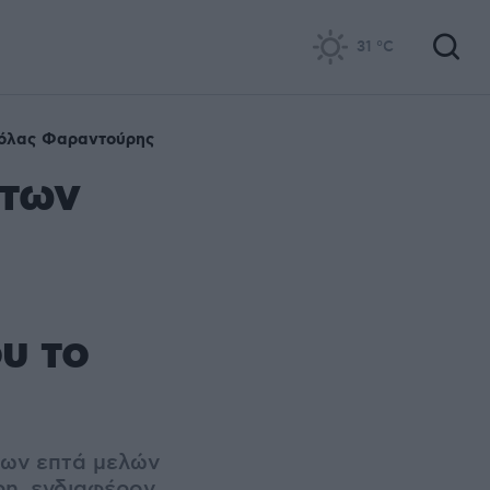
31
°C
όλας Φαραντούρης
 των
υ το
των επτά μελών
η, ενδιαφέρον