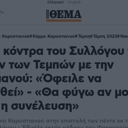
Ελληνικά
English
δα
 Καρυστιανού
Κόμμα Καρυστιανού
Τέμπη
Τέμπη 2023
Νικ
 κόντρα του Συλλόγου
 των Τεμπών με την
ανού: «Όφειλε να
θεί» - «Θα φύγω αν μο
 η συνέλευση»
ρία Καρυστιανού στην επιστολή των πέντε εκ 
λόγου - Έβγαλε εκτός κάδρου τον Φαραντούρ