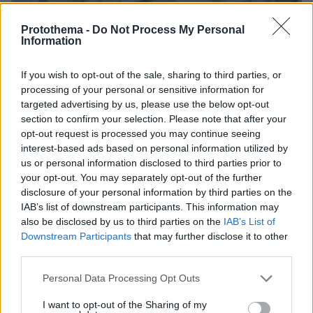
Protothema -
Do Not Process My Personal
Information
If you wish to opt-out of the sale, sharing to third parties, or
processing of your personal or sensitive information for
targeted advertising by us, please use the below opt-out
section to confirm your selection. Please note that after your
opt-out request is processed you may continue seeing
interest-based ads based on personal information utilized by
us or personal information disclosed to third parties prior to
your opt-out. You may separately opt-out of the further
disclosure of your personal information by third parties on the
IAB’s list of downstream participants. This information may
also be disclosed by us to third parties on the
IAB’s List of
Downstream Participants
that may further disclose it to other
third parties.
Please note that this website/app uses one or more Google
Personal Data Processing Opt Outs
30.10.2024, 19:29
services and may gather and store information including but
Με φοβούνται, λέει ο Κασσελάκης - Μόνο το Συνέδριο θ'
not limited to your visit or usage behaviour. You may click to
I want to opt-out of the Sharing of my