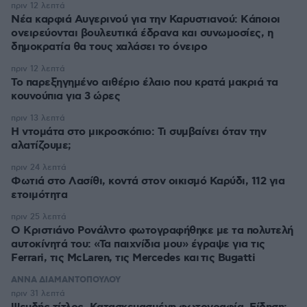
πριν 12 λεπτά
Νέα καρφιά Αυγερινού για την Καρυστιανού: Kάποιοι
ονειρεύονται βουλευτικά έδρανα και συνωμοσίες, η
δημοκρατία θα τους χαλάσει το όνειρο
πριν 12 λεπτά
Το παρεξηγημένο αιθέριο έλαιο που κρατά μακριά τα
κουνούπια για 3 ώρες
πριν 13 λεπτά
Η ντομάτα στο μικροσκόπιο: Τι συμβαίνει όταν την
αλατίζουμε;
πριν 24 λεπτά
Φωτιά στο Λασίθι, κοντά στον οικισμό Καρύδι, 112 για
ετοιμότητα
πριν 25 λεπτά
Ο Κριστιάνο Ρονάλντο φωτογραφήθηκε με τα πολυτελή
αυτοκίνητά του: «Τα παιχνίδια μου» έγραψε για τις
Ferrari, τις McLaren, τις Mercedes και τις Bugatti
ΑΝΝΑ ΔΙΑΜΑΝΤΟΠΟΥΛΟΥ
πριν 31 λεπτά