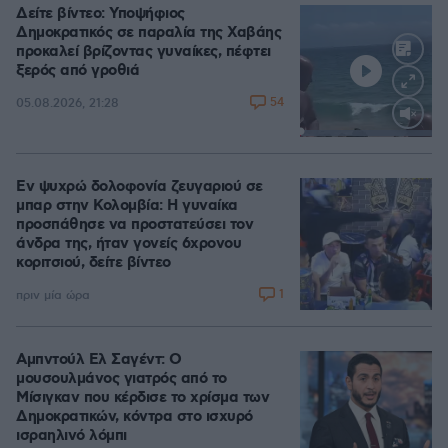
Δείτε βίντεο: Υποψήφιος
Δημοκρατικός σε παραλία της Χαβάης
προκαλεί βρίζοντας γυναίκες, πέφτει
ξερός από γροθιά
54
05.08.2026, 21:28
Loaded
:
100.00%
Εν ψυχρώ δολοφονία ζευγαριού σε
μπαρ στην Κολομβία: Η γυναίκα
προσπάθησε να προστατεύσει τον
άνδρα της, ήταν γονείς 6χρονου
κοριτσιού, δείτε βίντεο
1
πριν μία ώρα
Αμπντούλ Ελ Σαγέντ: Ο
μουσουλμάνος γιατρός από το
Μίσιγκαν που κέρδισε το χρίσμα των
Δημοκρατικών, κόντρα στο ισχυρό
ισραηλινό λόμπι