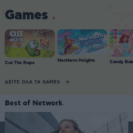
Games
Northern Heights
Candy Bub
Cut The Rope
ΔΕΙΤΕ ΟΛΑ ΤΑ GAMES
Best of Network