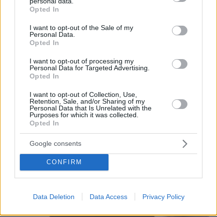
personal data.
αποφασίσει ποιοι θα είναι υποψήφιοι
grant or deny consent to Google and its third-party tags to
Opted In
use your data for below specified purposes in below Google
consent section.
I want to opt-out of the Sale of my
Personal Data.
Opted In
I want to opt-out of processing my
Personal Data for Targeted Advertising.
Opted In
I want to opt-out of Collection, Use,
Retention, Sale, and/or Sharing of my
Personal Data that Is Unrelated with the
Purposes for which it was collected.
Opted In
Google consents
CONFIRM
Data Deletion
Data Access
Privacy Policy