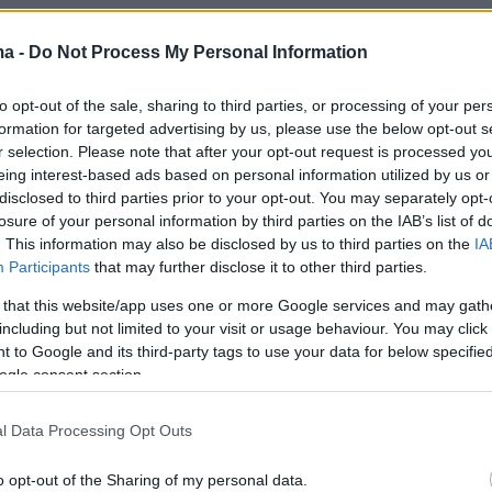
ma -
Do Not Process My Personal Information
Ειδήσεις
Δημοφιλή
Σχολιασμ
ΣΕΩΝ
to opt-out of the sale, sharing to third parties, or processing of your per
formation for targeted advertising by us, please use the below opt-out s
r selection. Please note that after your opt-out request is processed y
αρό; Το λάθος που
πριν 26 λεπτά
eing interest-based ads based on personal information utilized by us or
ς νύχτες πριν από
Η πρώτη ομάδα του Λιονέλ Μέσι, η
disclosed to third parties prior to your opt-out. You may separately opt-
Νιούελς Ολντ Μπόις «αποχαιρέτησ
losure of your personal information by third parties on the IAB’s list of
τον Χόρχε Μέσι
. This information may also be disclosed by us to third parties on the
IA
ολύαιγος: Με
Participants
that may further disclose it to other third parties.
πριν 34 λεπτά
σινό τρίγωνο με τα
Ψυχολόγος προτείνει μέθοδο που 
 that this website/app uses one or more Google services and may gath
ρά του Αιγαίου
ηρεμεί στο λεπτό – Περιλαμβάνει 
including but not limited to your visit or usage behaviour. You may click 
απλά βήματα
 to Google and its third-party tags to use your data for below specifi
κόμμα Καρυστιανού
πριν 40 λεπτά
ogle consent section.
ίας Νίκος
Τι καινούργιο θα φέρει το νέο Daci
αγγέλλει κλειστή
Spring;
l Data Processing Opt Outs
δότες και
πριν 42 λεπτά
υς αποχωρούν»
Οι ωραιότερες παραλίες στην Άνδ
o opt-out of the Sharing of my personal data.