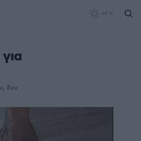
34
°C
 για
ι, δεν