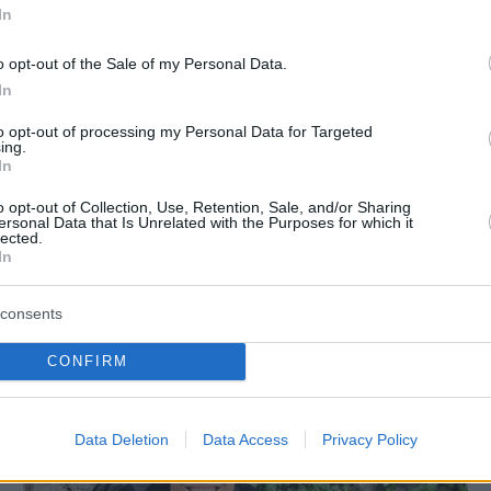
In
πριν 44 λεπτά
ματίας από τροχαίο
Μυστήριο 3.500 ετών στη Σαντορίν
 Ηλεία
o opt-out of the Sale of my Personal Data.
Ο 15χρονος που δεν πρόλαβε να
ξεφύγει από το τσουνάμι μπορεί ν'
In
ης υγρής τροφής σε
αλλάξει τη χρονολογία της μεγάλη
to opt-out of processing my Personal Data for Targeted
άτα
έκρηξης
ing.
In
Σ ΕΙΔΗΣΕΙΣ
o opt-out of Collection, Use, Retention, Sale, and/or Sharing
ersonal Data that Is Unrelated with the Purposes for which it
lected.
In
consents
CONFIRM
Data Deletion
Data Access
Privacy Policy