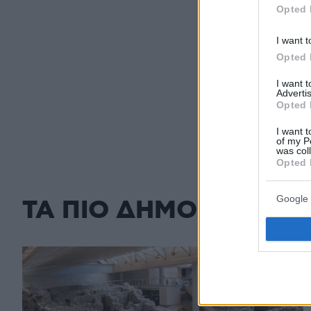
πριν 5 λεπτά
Opted 
Ένας σοβαρά τραυ
με γουρούνα στην
I want t
Opted 
πριν 22 λεπτά
Δείτε τα οφέλη τ
I want 
μια ηλικιωμένη γ
Advertis
Opted 
ΔΕΙΤΕ ΟΛΕΣ ΤΙ
I want t
of my P
was col
Opted 
Google 
ΤΑ ΠΙΟ ΔΗΜΟΦΙΛΗ