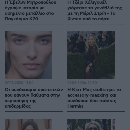
Η Έβελυν Μητροπούλου
H Τζέρι Χάλιγουέλ
έγραψε ιστορία με
γιόρτασε τα γενέθλιά της
ασημένιο μετάλλιο στο
με τη Μέριλ Στρίπ - Τα
Παγκόσμιο Κ20
βίντεο από το πάρτι
07.08.2026, 11:00
07.08.2026, 10:30
Οι συνδυασμοί συστατικών
Η Κέιτ Μος υιοθέτησε τo
που κάνουν θαύματα στην
accessory-maxxing και
περιποίηση της
συνδύασε δύο τσάντες
επιδερμίδας
Hermès