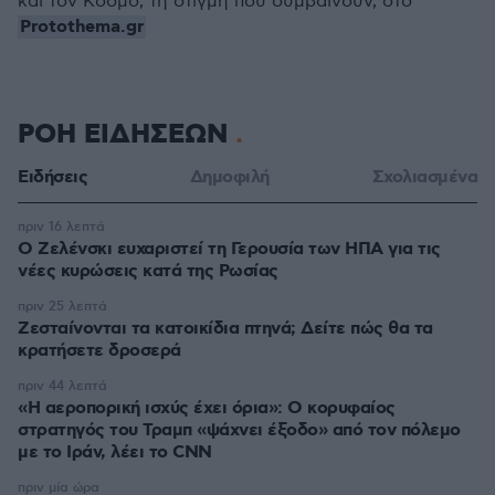
και τον Κόσμο, τη στιγμή που συμβαίνουν, στο
Protothema.gr
ΡΟΗ ΕΙΔΗΣΕΩΝ
Ειδήσεις
Δημοφιλή
Σχολιασμένα
πριν 16 λεπτά
Ο Ζελένσκι ευχαριστεί τη Γερουσία των ΗΠΑ για τις
νέες κυρώσεις κατά της Ρωσίας
πριν 25 λεπτά
Ζεσταίνονται τα κατοικίδια πτηνά; Δείτε πώς θα τα
κρατήσετε δροσερά
πριν 44 λεπτά
«Η αεροπορική ισχύς έχει όρια»: Ο κορυφαίος
στρατηγός του Τραμπ «ψάχνει έξοδο» από τον πόλεμο
με το Ιράν, λέει το CNN
πριν μία ώρα