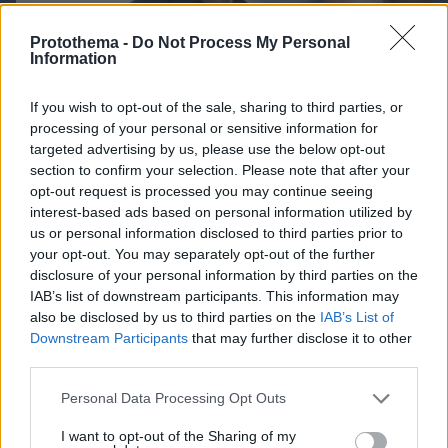
Protothema -
Do Not Process My Personal
Information
If you wish to opt-out of the sale, sharing to third parties, or
processing of your personal or sensitive information for
targeted advertising by us, please use the below opt-out
section to confirm your selection. Please note that after your
opt-out request is processed you may continue seeing
interest-based ads based on personal information utilized by
us or personal information disclosed to third parties prior to
your opt-out. You may separately opt-out of the further
disclosure of your personal information by third parties on the
07.08.2026, 19:39
IAB’s list of downstream participants. This information may
Κυριάκος Μητσοτάκης: Το πρώτο μου και το
also be disclosed by us to third parties on the
IAB’s List of
αγαπημένο μου αυτοκίνητο
Downstream Participants
that may further disclose it to other
third parties.
Please note that this website/app uses one or more Google
Personal Data Processing Opt Outs
services and may gather and store information including but
not limited to your visit or usage behaviour. You may click to
I want to opt-out of the Sharing of my