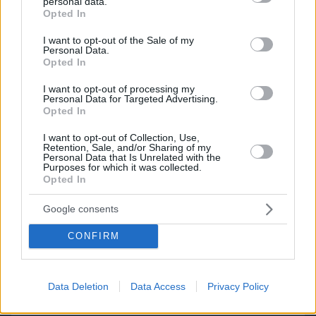
personal data.
grant or deny consent to Google and its third-party tags to
Opted In
use your data for below specified purposes in below Google
consent section.
I want to opt-out of the Sale of my
Personal Data.
Opted In
I want to opt-out of processing my
Personal Data for Targeted Advertising.
Opted In
I want to opt-out of Collection, Use,
Retention, Sale, and/or Sharing of my
Personal Data that Is Unrelated with the
Purposes for which it was collected.
Opted In
Google consents
CONFIRM
07.08.2026, 14:00
Ο ένας άνθρωπος που η βασίλισσα Ελισάβετ δεν
Data Deletion
Data Access
Privacy Policy
θα άφηνε ποτέ να περιμένει στο τηλέφωνο