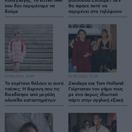
Κοπεγχάγης: Το kitten heel
βασίλισσα Ελισάβετ δεν
που δεν περιμέναμε να
θα άφηνε ποτέ να
δούμε
περιμένει στο τηλέφωνο
07.08.2026, 13:49
07.08.2026, 13:30
Τα κορίτσια θέλουν κι αυτά
Zendaya και Tom Holland:
τσέπες: Η 8χρονη που τις
Γιόρτασαν τον γάμο τους
διεκδίκησε από μεγάλη
με ένα άκρως ιδιωτικό
αλυσίδα καταστημάτων
πάρτι στην αγγλική εξοχή