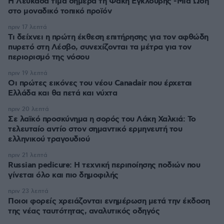
Η Λευκάδα τιμά σήμερα τη Φακή Εγκλουβής -Μια Ωδή
στο μοναδικό τοπικό προϊόν
πριν 17 λεπτά
Τι δείχνει η πρώτη έκθεση επιτήρησης για τον αφθώδη
πυρετό στη Λέσβο, συνεχίζονται τα μέτρα για τον
περιορισμό της νόσου
πριν 19 λεπτά
Οι πρώτες εικόνες του νέου Canadair που έρχεται
Ελλάδα και θα πετά και νύχτα
πριν 20 λεπτά
Σε λαϊκό προσκύνημα η σορός του Λάκη Χαλκιά: Το
τελευταίο αντίο στον σημαντικό ερμηνευτή του
ελληνικού τραγουδιού
πριν 21 λεπτά
Russian pedicure: Η τεχνική περιποίησης ποδιών που
γίνεται όλο και πιο δημοφιλής
πριν 23 λεπτά
Ποιοι φορείς χρειάζονται ενημέρωση μετά την έκδοση
της νέας ταυτότητας, αναλυτικός οδηγός