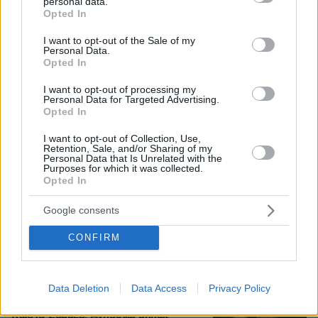
personal data.
grant or deny consent to Google and its third-party tags to
μετακομίσουν, φωτογραφίες
Opted In
use your data for below specified purposes in below Google
consent section.
I want to opt-out of the Sale of my
Personal Data.
Άγριο διπλό έγκλημα στην Ταϊλάνδη:
Opted In
Σκότωσαν δύο αδέλφια από τη Ρωσία
για τη μηχανή τους και μια οικογένεια
I want to opt-out of processing my
για το φορτηγάκι της
Personal Data for Targeted Advertising.
Opted In
12
06.08.2026, 09:29
I want to opt-out of Collection, Use,
Retention, Sale, and/or Sharing of my
Personal Data that Is Unrelated with the
Purposes for which it was collected.
Νεαρή γυναίκα με ακατέργαστη
Opted In
ομορφιά από την Αιθιοπία έγινε viral,
δείτε την εντυπωσιακή μεταμόρφωσή
Google consents
της από μακιγιέρ
CONFIRM
32
06.08.2026, 09:18
Data Deletion
Data Access
Privacy Policy
Η εξομολόγηση της συζύγου του
Κώστα Σόμμερ: Ανησυχώ μήπως