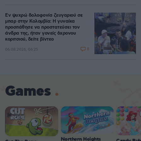
Εν ψυχρώ δολοφονία ζευγαριού σε
μπαρ στην Κολομβία: Η γυναίκα
προσπάθησε να προστατεύσει τον
άνδρα της, ήταν γονείς 6χρονου
κοριτσιού, δείτε βίντεο
8
06.08.2026, 06:25
Games
Northern Heights
Candy Bub