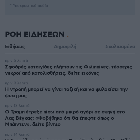
* Υποχρεωτικά πεδία
ΡΟΗ ΕΙΔΗΣΕΩΝ
Ειδήσεις
Δημοφιλή
Σχολιασμένα
πριν 5 λεπτά
Σφοδρές καταιγίδες πλήττουν τις Φιλιππίνες, τέσσερις
νεκροί από κατολισθήσεις, δείτε εικόνες
πριν 9 λεπτά
Η ντροπή μπορεί να γίνει τοξική και να φυλακίσει την
ψυχή μας
πριν 13 λεπτά
Ο Τραμπ έτρεξε πίσω από μικρό αγόρι σε σκηνή στο
Λας Βέγκας: «Φοβήθηκα ότι θα έπεφτε όπως ο
Μπάιντεν», δείτε βίντεο
πριν 14 λεπτά