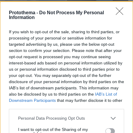
Protothema -
Do Not Process My Personal
Information
If you wish to opt-out of the sale, sharing to third parties, or
processing of your personal or sensitive information for
targeted advertising by us, please use the below opt-out
section to confirm your selection. Please note that after your
opt-out request is processed you may continue seeing
interest-based ads based on personal information utilized by
us or personal information disclosed to third parties prior to
your opt-out. You may separately opt-out of the further
disclosure of your personal information by third parties on the
IAB’s list of downstream participants. This information may
also be disclosed by us to third parties on the
IAB’s List of
Downstream Participants
that may further disclose it to other
third parties.
05.08.2026, 19:53
Please note that this website/app uses one or more Google
Personal Data Processing Opt Outs
Ζευγάρι Βρετανών με 3 παιδιά πούλησαν τα πάντα
services and may gather and store information including but
για να αγοράσουν σπίτι στην Αιγιάλεια,
not limited to your visit or usage behaviour. You may click to
I want to opt-out of the Sharing of my
καταστράφηκε από την πυρκαγιά λίγο πριν