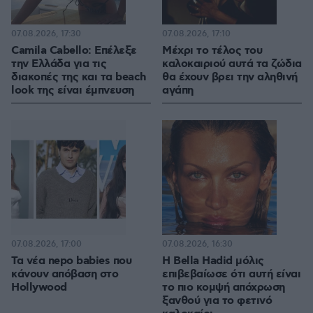
07.08.2026, 17:30
07.08.2026, 17:10
Camila Cabello: Επέλεξε
Μέχρι το τέλος του
την Ελλάδα για τις
καλοκαιριού αυτά τα ζώδια
διακοπές της και τα beach
θα έχουν βρει την αληθινή
look της είναι έμπνευση
αγάπη
07.08.2026, 17:00
07.08.2026, 16:30
Τα νέα nepo babies που
Η Bella Hadid μόλις
κάνουν απόβαση στο
επιβεβαίωσε ότι αυτή είναι
Hollywood
το πιο κομψή απόχρωση
ξανθού για το φετινό