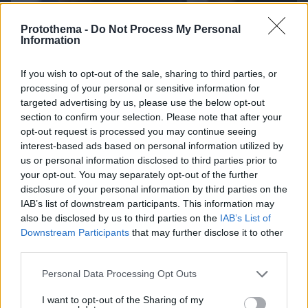
Protothema -
Do Not Process My Personal
Information
If you wish to opt-out of the sale, sharing to third parties, or
processing of your personal or sensitive information for
07.08.2026, 19:39
targeted advertising by us, please use the below opt-out
Κυριάκος Μητσοτάκης: Το πρώτο μου και το
section to confirm your selection. Please note that after your
αγαπημένο μου αυτοκίνητο
opt-out request is processed you may continue seeing
interest-based ads based on personal information utilized by
us or personal information disclosed to third parties prior to
your opt-out. You may separately opt-out of the further
disclosure of your personal information by third parties on the
IAB’s list of downstream participants. This information may
also be disclosed by us to third parties on the
IAB’s List of
Downstream Participants
that may further disclose it to other
third parties.
Please note that this website/app uses one or more Google
Personal Data Processing Opt Outs
services and may gather and store information including but
not limited to your visit or usage behaviour. You may click to
I want to opt-out of the Sharing of my