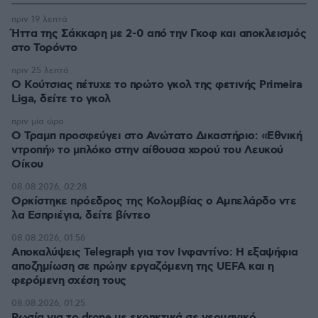
πριν 19 λεπτά
Ήττα της Σάκκαρη με 2-0 από την Γκοφ και αποκλεισμός
στο Τορόντο
πριν 25 λεπτά
Ο Κούτσιας πέτυχε το πρώτο γκολ της φετινής Primeira
Liga, δείτε το γκολ
πριν μία ώρα
Ο Τραμπ προσφεύγει στο Ανώτατο Δικαστήριο: «Εθνική
ντροπή» το μπλόκο στην αίθουσα χορού του Λευκού
Οίκου
08.08.2026, 02:28
Ορκίστηκε πρόεδρος της Κολομβίας ο Αμπελάρδο ντε
λα Εσπριέγια, δείτε βίντεο
08.08.2026, 01:56
Αποκαλύψεις Telegraph για τον Ινφαντίνο: Η εξαψήφια
αποζημίωση σε πρώην εργαζόμενη της UEFA και η
φερόμενη σχέση τους
08.08.2026, 01:25
Ρωσία για το drone με εκρηκτικά σε γερμανικό