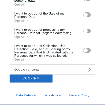
personal data.
grant or deny consent to Google and its third-party tags to
Opted In
use your data for below specified purposes in below Google
consent section.
I want to opt-out of the Sale of my
Personal Data.
Opted In
I want to opt-out of processing my
Personal Data for Targeted Advertising.
Opted In
I want to opt-out of Collection, Use,
Retention, Sale, and/or Sharing of my
07.08.2026, 14:00
Personal Data that Is Unrelated with the
Ο ένας άνθρωπος που η βασίλισσα Ελισάβετ δεν
Purposes for which it was collected.
Opted In
θα άφηνε ποτέ να περιμένει στο τηλέφωνο
Google consents
To video του Travel.gr από το ταξίδι
CONFIRM
στα Βόρεια Άγραφα: Φιλόξενοι
Άνθρωποι, ανόθευτη Φύση
07.08.2026, 12:38
Data Deletion
Data Access
Privacy Policy