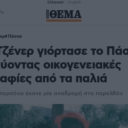
Ελληνικά
English
δα
νερ
Πάσχα
Τζένερ γιόρτασε το Πά
ύοντας οικογενειακές
φίες από τα παλιά
περσόνα έκανε μία αναδρομή στο παρελθόν