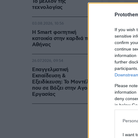
Το μέλλον της
τεχνολογίας
Protothe
03.08.2026, 10:56
If you wish 
Η Smart φοιτητική
sensitive in
κατοικία στην καρδιά της
confirm you
Αθήνας
continue se
information 
26.07.2026, 09:54
further disc
participants
Επαγγελματική
Downstream 
Εκπαίδευση &
Εξειδίκευση: Το Mοντέλο
Please note
που σε Bάζει στην Aγορά
information 
Eργασίας
deny consent
in below Go
Persona
I want t