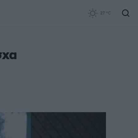
27
°C
σχα