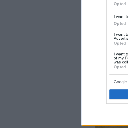
Opted 
I want t
Opted 
I want 
Advertis
Opted 
I want t
of my P
was col
Opted 
Google 