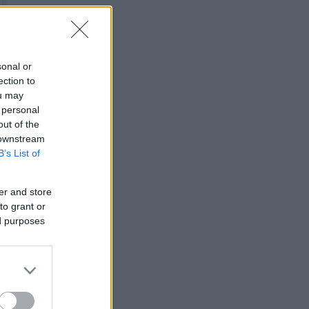
sonal or
ection to
ou may
 personal
out of the
 downstream
B’s List of
er and store
to grant or
ed purposes