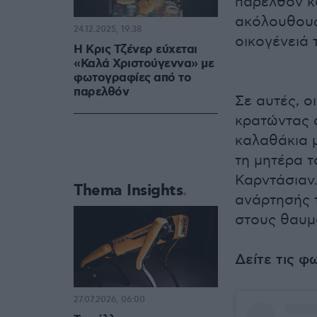
παρελθόν κ
ακόλουθους
24.12.2025, 19:38
οικογένειά 
Η Κρις Τζένερ εύχεται
«Καλά Χριστούγεννα» με
φωτογραφίες από το
παρελθόν
Σε αυτές, ο
κρατώντας 
καλαθάκια 
τη μητέρα τ
Καρντάσιαν
Thema Insights
ανάρτησής τ
στους θαυμ
Δείτε τις 
27.07.2026, 06:00