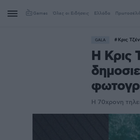
Games
Όλες οι Ειδήσεις
Ελλάδα
Πρωτοσέλι
Κρις Τζέ
GALA
Η Κρις 
δημοσιε
φωτογρα
Η 70χρονη τηλε