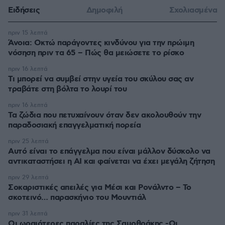
Ειδήσεις
Δημοφιλή
Σχολιασμένα
πριν 15 λεπτά
Άνοια: Οκτώ παράγοντες κινδύνου για την πρώιμη
νόσηση πριν τα 65 – Πώς θα μειώσετε το ρίσκο
πριν 16 λεπτά
Τι μπορεί να συμβεί στην υγεία του σκύλου σας αν
τραβάτε στη βόλτα το λουρί του
πριν 16 λεπτά
Τα ζώδια που πετυχαίνουν όταν δεν ακολουθούν την
παραδοσιακή επαγγελματική πορεία
πριν 25 λεπτά
Αυτό είναι το επάγγελμα που είναι μάλλον δύσκολο να
αντικαταστήσει η AI και φαίνεται να έχει μεγάλη ζήτηση
πριν 29 λεπτά
Σοκαριστικές απειλές για Μέσι και Ρονάλντο – Το
σκοτεινό… παρασκήνιο του Μουντιάλ
πριν 31 λεπτά
Οι ωραιότερες παραλίες της Σαμοθράκης -Οι