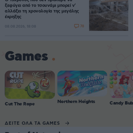
Ο 15χρονος που δεν πρόλαβε να
ξεφύγει από το τσουνάμι μπορεί ν'
αλλάξει τη χρονολογία της μεγάλης
έκρηξης
78
08.08.2026, 18:08
Games
Northern Heights
Candy Bub
Cut The Rope
ΔΕΙΤΕ ΟΛΑ ΤΑ GAMES