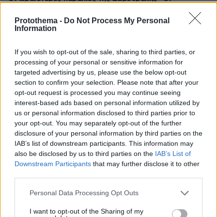
αμμώδεις, οι απομονωμένες, οι άγριες και βραχώδεις
Protothema -
Do Not Process My Personal
πριν 32 λεπτά
Information
Πώς ξυπνούσαν οι άνθρωποι πριν τα smartphones: Από
τους κόκορες στους επαγγελματίες με σφυρίχτρες και
If you wish to opt-out of the sale, sharing to third parties, or
μπιζέλια της βιομηχανικής επανάστασης
processing of your personal or sensitive information for
πριν 37 λεπτά
targeted advertising by us, please use the below opt-out
Νέα ανάφλεξη στη Μέση Ανατολή: Οι Χούθι χτύπησαν
section to confirm your selection. Please note that after your
εγκατάσταση της Aramco, το Ιράν βάζει πιο σκληρούς
opt-out request is processed you may continue seeing
όρους για τα Στενά του Ορμούζ
interest-based ads based on personal information utilized by
us or personal information disclosed to third parties prior to
πριν 38 λεπτά
Μαντόνα για Γουίλιαμ Όρμπιτ: Η μουσική σου μου
your opt-out. You may separately opt-out of the further
έδωσε ένα μαγικό χαλί για να πετάξω, ήμουν τόσο
disclosure of your personal information by third parties on the
τυχερή που σε γνώρισα
IAB’s list of downstream participants. This information may
also be disclosed by us to third parties on the
IAB’s List of
πριν 39 λεπτά
Downstream Participants
that may further disclose it to other
Οι τελευταίες μέρες της 49χρονης TikToker που
third parties.
διαγνώστηκε με Αλτσχάιμερ και επέλεξε την ιατρικώς
υποβοηθούμενη αυτοκτονία
Please note that this website/app uses one or more Google
Personal Data Processing Opt Outs
services and may gather and store information including but
not limited to your visit or usage behaviour. You may click to
I want to opt-out of the Sharing of my
ΔΕΙΤΕ ΟΛΕΣ ΤΙΣ ΕΙΔΗΣΕΙΣ