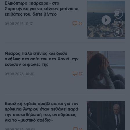
Ελικόπτερο «πάρκαρε» στο
Σαρακήνικο για να κάνουν μπάνιο οι
επιβάτες του, δείτε βίντεο
66
09.08.2026, 11:17
Loaded
:
100.00%
Νεαρός Παλαιστίνιος κλείδωσε
ανήλικη στο σπίτι του στα Χανιά, την
έσωσαν οι φωνές της
57
09.08.2026, 10:38
Βασιλική κηδεία προβλέπεται για τον
πρίγκιπα Άντριου όταν πεθάνει παρά
την αποκαθήλωσή του, αντιδράσεις
για το «μυστικό σχέδιο»
14
09.08.2026, 08:01