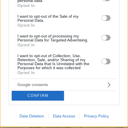
personal data.
grant or deny consent to Google and its third-party tags to
Opted In
use your data for below specified purposes in below Google
consent section.
I want to opt-out of the Sale of my
Personal Data.
ΤΑ ΠΙΟ ΔΗΜΟΦΙΛΗ
Opted In
I want to opt-out of processing my
Personal Data for Targeted Advertising.
Opted In
I want to opt-out of Collection, Use,
Retention, Sale, and/or Sharing of my
Personal Data that Is Unrelated with the
Purposes for which it was collected.
Opted In
Google consents
CONFIRM
Data Deletion
Data Access
Privacy Policy