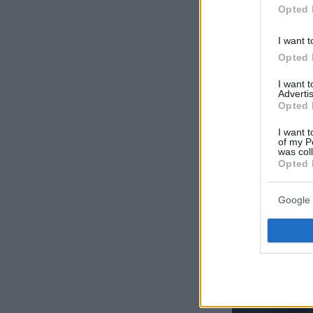
Opted 
I want t
Opted 
I want 
Advertis
Opted 
I want t
of my P
was col
Opted 
Google 