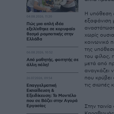
Η υπόθεση ε
04.08.2026, 11:20
εξαφάνιση μ
Πώς μια απλή ιδέα
αναστάτωση
εξελίχθηκε σε κορυφαίο
θεσμό ρομποτικής στην
χωρίς ουσια
Ελλάδα
κοινωνικό π
της υπόθεση
06.08.2026, 10:52
του φίλος, 
Από μαθητής, φοιτητής σε
μετά από πρ
άλλη πόλη!
αναγκάζει ν
που κρύβει 
26.07.2026, 09:54
τις σιωπές 
Επαγγελματική
Εκπαίδευση &
Εξειδίκευση: Το Mοντέλο
που σε Bάζει στην Aγορά
Eργασίας
Στην ταινία
Καραθωμάς,