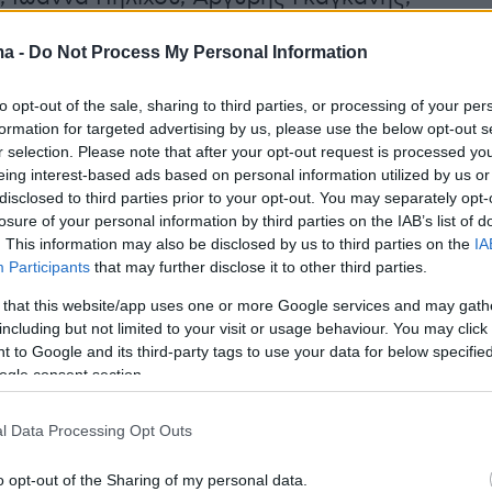
λοου, Χάρης Εμμανουήλ, Αλέξανδρος Ρήγας,
ma -
Do Not Process My Personal Information
φα και Μαρία Εγγλεζάκη. Ειδική εμφάνιση
ιεί και ο τραγουδιστής Πάνος Μπλέτζας, ενώ
to opt-out of the sale, sharing to third parties, or processing of your per
ack περιλαμβάνονται νέα τραγούδια του. Την
formation for targeted advertising by us, please use the below opt-out s
πογράφει ο Κώστας Καραθωμάς, ο οποίος
r selection. Please note that after your opt-out request is processed y
eing interest-based ads based on personal information utilized by us or
και ως πρωταγωνιστής.
disclosed to third parties prior to your opt-out. You may separately opt-
losure of your personal information by third parties on the IAB’s list of
ό του Δάσους» θα κυκλοφορήσει στις αίθουσε
. This information may also be disclosed by us to third parties on the
IA
Participants
that may further disclose it to other third parties.
2 Απριλίου.
 that this website/app uses one or more Google services and may gath
including but not limited to your visit or usage behaviour. You may click 
γραφίες από την πρεμιέρα
 to Google and its third-party tags to use your data for below specifi
ogle consent section.
l Data Processing Opt Outs
o opt-out of the Sharing of my personal data.