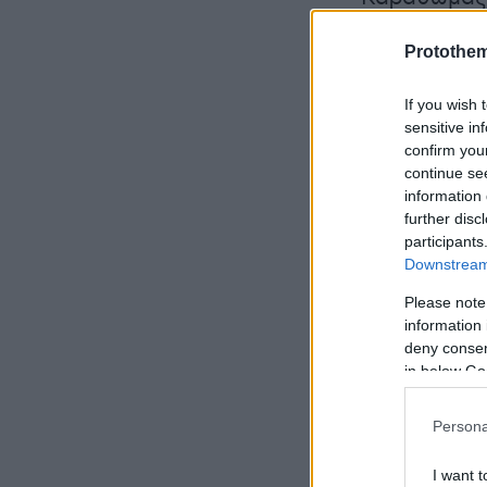
Χρήστος Κά
Protothe
Μπέσσυ Μάλ
πραγματοπο
If you wish 
στο soundtr
sensitive in
παραγωγή υ
confirm you
continue se
συμμετέχει 
information 
further disc
Το «Μυστικ
participants
Downstream 
την Πέμπτη 
Please note
information 
Δείτε φωτο
deny consent
in below Go
Persona
I want t