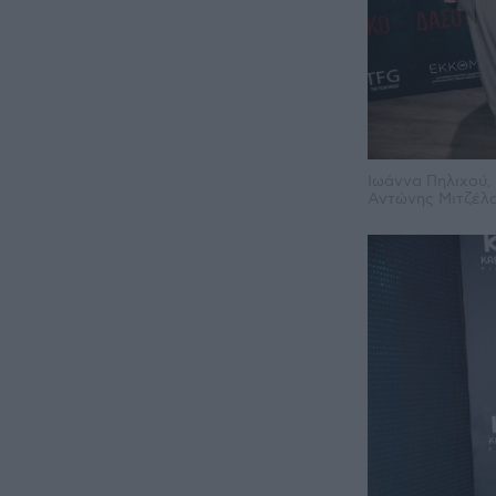
Ιωάννα Πηλιχού
Αντώνης Μιτζέλ