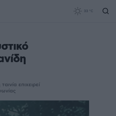
33
°C
υστικό
ανίδη
ταινία επιχειρεί
ινωνίας