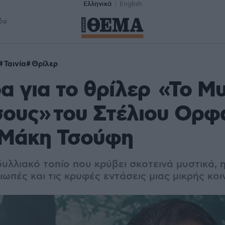
Ελληνικά
English
δα
Ταινία
Θρίλερ
α για το θρίλερ «Το Μ
ους» του Στέλιου Ορφ
 Μάκη Τσούφη
υλλιακό τοπίο που κρύβει σκοτεινά μυστικά, η 
σιωπές και τις κρυφές εντάσεις μιας μικρής κο