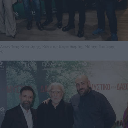
, Λεωνίδας Κακούρης, Κώστας Καραθωμάς, Μάκης Τσούφης,
ος