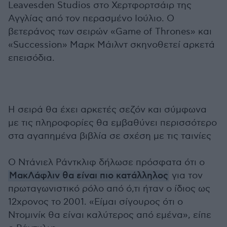
Leavesden Studios στο Χερτφορτσάιρ της
Αγγλίας από τον περασμένο Ιούλιο. Ο
βετεράνος των σειρών «Game of Thrones» και
«Succession» Μαρκ Μάιλντ σκηνοθετεί αρκετά
επεισόδια.
Η σειρά θα έχει αρκετές σεζόν και σύμφωνα
με τις πληροφορίες θα εμβαθύνει περισσότερο
στα αγαπημένα βιβλία σε σχέση με τις ταινίες
Ο Ντάνιελ Ράντκλιφ δήλωσε πρόσφατα ότι ο
ΜακΛάφλιν θα είναι πιο κατάλληλος
για τον
πρωταγωνιστικό ρόλο από ό,τι ήταν ο ίδιος ως
12χρονος το 2001. «Είμαι σίγουρος ότι ο
Ντομινίκ θα είναι καλύτερος από εμένα», είπε