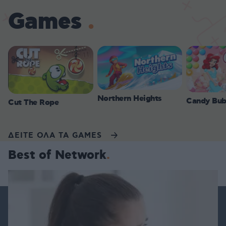
Games
Northern Heights
Candy Bub
Cut The Rope
ΔΕΙΤΕ ΟΛΑ ΤΑ GAMES
Best of Network