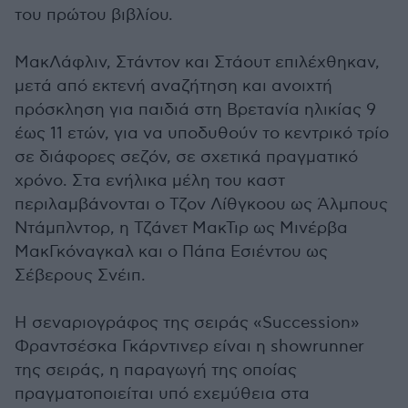
του πρώτου βιβλίου.
ΜακΛάφλιν, Στάντον και Στάουτ επιλέχθηκαν,
μετά από εκτενή αναζήτηση και ανοιχτή
πρόσκληση για παιδιά στη Βρετανία ηλικίας 9
έως 11 ετών, για να υποδυθούν το κεντρικό τρίο
σε διάφορες σεζόν, σε σχετικά πραγματικό
χρόνο. Στα ενήλικα μέλη του καστ
περιλαμβάνονται ο Τζον Λίθγκοου ως Άλμπους
Ντάμπλντορ, η Τζάνετ ΜακΤιρ ως Μινέρβα
ΜακΓκόναγκαλ και ο Πάπα Εσιέντου ως
Σέβερους Σνέιπ.
Η σεναριογράφος της σειράς «Succession»
Φραντσέσκα Γκάρντινερ είναι η showrunner
της σειράς, η παραγωγή της οποίας
πραγματοποιείται υπό εχεμύθεια στα