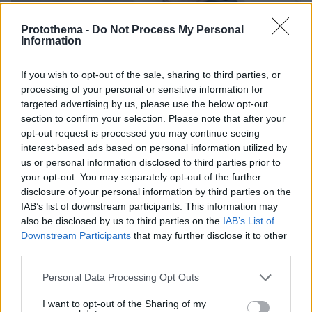
Protothema -
Do Not Process My Personal
Information
03.08.2026, 11:06
Κάτι αλλάζει στον χάρτη της πανεπιστημιακής εκπαίδευσης
If you wish to opt-out of the sale, sharing to third parties, or
στην Ελλάδα
processing of your personal or sensitive information for
targeted advertising by us, please use the below opt-out
30.07.2026, 15:25
section to confirm your selection. Please note that after your
Εθνική Τράπεζα: Η κορυφαία επιλογή για τη χρηματοδότηση
opt-out request is processed you may continue seeing
μεγάλων έργων
interest-based ads based on personal information utilized by
us or personal information disclosed to third parties prior to
29.07.2026, 09:39
your opt-out. You may separately opt-out of the further
Διασκεδάζουμε υπεύθυνα, επιστρέφουμε με ασφάλεια
disclosure of your personal information by third parties on the
IAB’s list of downstream participants. This information may
also be disclosed by us to third parties on the
IAB’s List of
ΡΟΗ ΕΙΔΗΣΕΩΝ
Downstream Participants
that may further disclose it to other
third parties.
Ειδήσεις
Δημοφιλή
Σχολιασμένα
Please note that this website/app uses one or more Google
Personal Data Processing Opt Outs
services and may gather and store information including but
πριν 6 λεπτά
not limited to your visit or usage behaviour. You may click to
I want to opt-out of the Sharing of my
Τι καινούργιο θα φέρει το νέο Dacia Spring;