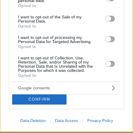
personal data.
grant or deny consent to Google and its third-party tags to
Opted In
use your data for below specified purposes in below Google
πριν 8 λεπτά
Οι ωραιότερες παραλίες στην Άνδρο
consent section.
I want to opt-out of the Sale of my
Personal Data.
πριν 10 λεπτά
Opted In
Μυστήριο 3.500 ετών στη Σαντορίνη: Ο 15χρονος που
δεν πρόλαβε να ξεφύγει από το τσουνάμι μπορεί ν'
I want to opt-out of processing my
Personal Data for Targeted Advertising.
αλλάξει τη χρονολογία της μεγάλης έκρηξης
Opted In
πριν 14 λεπτά
Προληπτική ανάκληση παρτίδας μαρμελάδας φράουλα
I want to opt-out of Collection, Use,
Retention, Sale, and/or Sharing of my
Bonne Maman
Personal Data that Is Unrelated with the
Purposes for which it was collected.
πριν 15 λεπτά
Opted In
Δοκιμάζουμε το SYM Joymax Z3i - Πόσο κοστίζει στην
Ελλάδα;
Google consents
πριν 18 λεπτά
CONFIRM
Τελικά τι είναι το κουσκούς: Δημητριακό ή ζυμαρικό;
πριν 18 λεπτά
Το κόλπο για να ανοίγουν και να κλείνουν εύκολα τα
Data Deletion
Data Access
Privacy Policy
πλαστικά μπουκάλια με το νερό
πριν 19 λεπτά