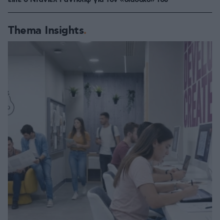
είπε ο Ντάνιελ Ράντκλιφ για τον «διάδοχό» του
Thema Insights