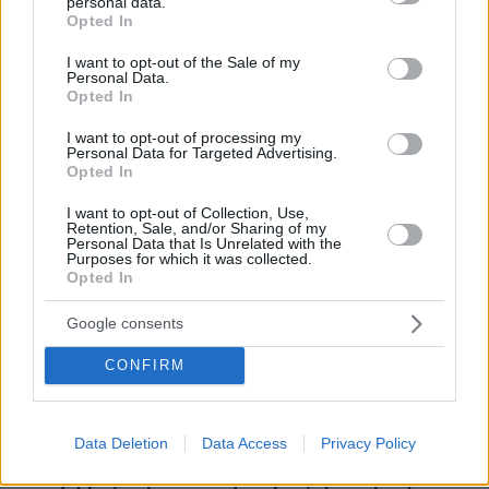
personal data.
grant or deny consent to Google and its third-party tags to
09.08.2026, 05:51
Opted In
Φωτιά σε εγκαταστάσεις της Aramco στην Τζιζάν της
use your data for below specified purposes in below Google
Σαουδικής Αραβίας
consent section.
I want to opt-out of the Sale of my
Personal Data.
09.08.2026, 05:19
Opted In
Δυστύχημα στο Περού: Δεκατρείς νεκροί και τέσσερις
τραυματίες σε σύγκρουση βαν και νταλίκας
I want to opt-out of processing my
Personal Data for Targeted Advertising.
09.08.2026, 05:00
Opted In
Φοκάτσια με κοτόπουλο, πέστο και ντοματίνια
I want to opt-out of Collection, Use,
09.08.2026, 04:37
Retention, Sale, and/or Sharing of my
Ακόμη πιο αυστηρά μέτρα από το Παρίσι για τους
Personal Data that Is Unrelated with the
Purposes for which it was collected.
κατόχους ηλεκτρικών πατινιών: Κράνος και γιλέκο,
Opted In
διαφορετικά τσουχτερά πρόστιμα
Google consents
09.08.2026, 04:00
Μαζικός γάμος 1.500 ζευγαριών στη Νιγηρία
CONFIRM
09.08.2026, 03:05
Τουλάχιστον τρεις νεκροί και πολλοί τραυματίες
εξαιτίας ρωσικών πληγμάτων στην Ουκρανία
Data Deletion
Data Access
Privacy Policy
09.08.2026, 02:46
Συναγερμός στην Έδεσσα για την εξαφάνιση 31χρονου