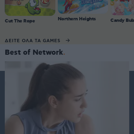
Northern Heights
Candy Bub
Cut The Rope
ΔΕΙΤΕ ΟΛΑ ΤΑ GAMES
Best of Network