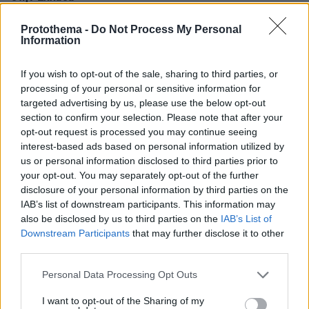
Protothema -
Do Not Process My Personal
30.07.2026, 15:25
Information
Εθνική Τράπεζα: Η κορυφαία επιλογή για τη χρηματοδότηση
μεγάλων έργων
If you wish to opt-out of the sale, sharing to third parties, or
processing of your personal or sensitive information for
29.07.2026, 09:39
targeted advertising by us, please use the below opt-out
Διασκεδάζουμε υπεύθυνα, επιστρέφουμε με ασφάλεια
section to confirm your selection. Please note that after your
opt-out request is processed you may continue seeing
interest-based ads based on personal information utilized by
ΡΟΗ ΕΙΔΗΣΕΩΝ
us or personal information disclosed to third parties prior to
your opt-out. You may separately opt-out of the further
Ειδήσεις
Δημοφιλή
Σχολιασμένα
disclosure of your personal information by third parties on the
IAB’s list of downstream participants. This information may
πριν 16 λεπτά
also be disclosed by us to third parties on the
IAB’s List of
Μεγάλη φωτιά στο όρος Μπρόμο: Έκλεισε το εθνικό
Downstream Participants
that may further disclose it to other
πάρκο στην Ινδονησία
third parties.
πριν μία ώρα
Please note that this website/app uses one or more Google
Personal Data Processing Opt Outs
Το μενού της ημέρας - Τι τρώμε σήμερα Κυριακή
services and may gather and store information including but
(9/8/2026)
not limited to your visit or usage behaviour. You may click to
I want to opt-out of the Sharing of my