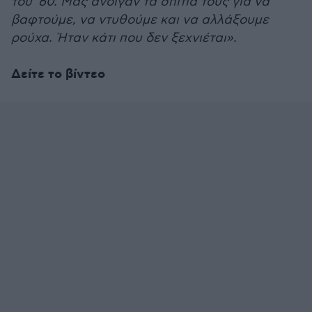
του ’60. Μας άνοιγαν τα σπίτια τους για να
βαφτούμε, να ντυθούμε και να αλλάξουμε
ρούχα. Ήταν κάτι που δεν ξεχνιέται».
Δείτε το βίντεο