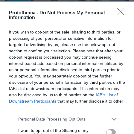
Protothema -
Do Not Process My Personal
Information
If you wish to opt-out of the sale, sharing to third parties, or
08.08.2026, 21:43
processing of your personal or sensitive information for
Χόρχε Μέσι: Ο εργάτης από το Ροσάριο που πήρε
targeted advertising by us, please use the below opt-out
τον 13χρονο Λιονέλ από το χέρι και άλλαξε την
section to confirm your selection. Please note that after your
ιστορία του ποδοσφαίρου με μια υπογραφή σε...
opt-out request is processed you may continue seeing
χαρτοπετσέτα
interest-based ads based on personal information utilized by
us or personal information disclosed to third parties prior to
your opt-out. You may separately opt-out of the further
disclosure of your personal information by third parties on the
IAB’s list of downstream participants. This information may
also be disclosed by us to third parties on the
IAB’s List of
Downstream Participants
that may further disclose it to other
third parties.
Please note that this website/app uses one or more Google
Personal Data Processing Opt Outs
services and may gather and store information including but
not limited to your visit or usage behaviour. You may click to
I want to opt-out of the Sharing of my