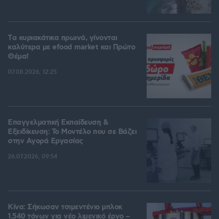
Tα κυριακάτικα πρωινά, γίνονται
καλύτερα με efood market και Πρώτο
Θέμα!
07.08.2026, 12:25
Επαγγελματική Εκπαίδευση &
Εξειδίκευση: Το Mοντέλο που σε Bάζει
στην Aγορά Eργασίας
26.07.2026, 09:54
Κίνα: Σήκωσαν τσιμεντένιο μπλοκ
1.540 τόνων για νέο λιμενικό έργο –