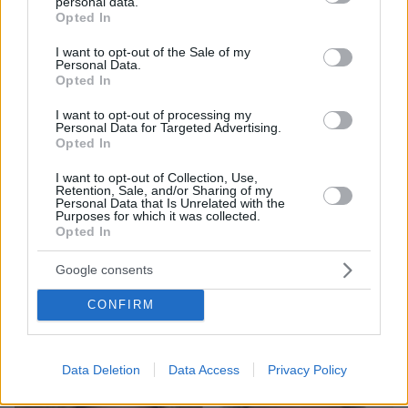
personal data.
grant or deny consent to Google and its third-party tags to
Opted In
use your data for below specified purposes in below Google
consent section.
I want to opt-out of the Sale of my
Personal Data.
Opted In
I want to opt-out of processing my
Personal Data for Targeted Advertising.
Opted In
I want to opt-out of Collection, Use,
Retention, Sale, and/or Sharing of my
Personal Data that Is Unrelated with the
Purposes for which it was collected.
08.08.2026, 18:08
Opted In
Μυστήριο 3.500 ετών στη Σαντορίνη: Ο 15χρονος
που δεν πρόλαβε να ξεφύγει από το τσουνάμι
Google consents
μπορεί ν' αλλάξει τη χρονολογία της μεγάλης
έκρηξης
CONFIRM
Data Deletion
Data Access
Privacy Policy