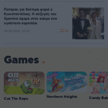
Πατέρας για δεύτερη φορά ο
Κωνσταντέλιας: Η σύζυγός του
Χριστίνα έφερε στον κόσμο ένα
υγιέστατο κοριτσάκι
62
08.08.2026, 22:23
Games
Northern Heights
Candy Bub
Cut The Rope