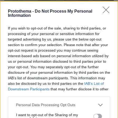
Protothema -
Do Not Process My Personal
Information
If you wish to opt-out of the sale, sharing to third parties, or
processing of your personal or sensitive information for
07.08.2026, 18:22
targeted advertising by us, please use the below opt-out
«Πόσα θέλεις για το κορίτσι;»: Τουρίστας στην
section to confirm your selection. Please note that after your
Κρήτη ζητά... τιμή για να ασελγήσει σε ανήλικη, τι
opt-out request is processed you may continue seeing
καταγγέλλει ο ιδιοκτήτης επιχείρησης
interest-based ads based on personal information utilized by
us or personal information disclosed to third parties prior to
your opt-out. You may separately opt-out of the further
disclosure of your personal information by third parties on the
IAB’s list of downstream participants. This information may
also be disclosed by us to third parties on the
IAB’s List of
Downstream Participants
that may further disclose it to other
third parties.
Please note that this website/app uses one or more Google
Personal Data Processing Opt Outs
services and may gather and store information including but
not limited to your visit or usage behaviour. You may click to
I want to opt-out of the Sharing of my