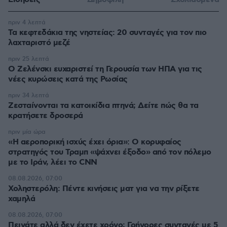
πριν 4 λεπτά
Τα κεφτεδάκια της νηστείας: 20 συνταγές για τον πιο
λαχταριστό μεζέ
πριν 25 λεπτά
Ο Ζελένσκι ευχαριστεί τη Γερουσία των ΗΠΑ για τις
νέες κυρώσεις κατά της Ρωσίας
πριν 34 λεπτά
Ζεσταίνονται τα κατοικίδια πτηνά; Δείτε πώς θα τα
κρατήσετε δροσερά
πριν μία ώρα
«Η αεροπορική ισχύς έχει όρια»: Ο κορυφαίος
στρατηγός του Τραμπ «ψάχνει έξοδο» από τον πόλεμο
με το Ιράν, λέει το CNN
08.08.2026, 07:00
Χοληστερόλη: Πέντε κινήσεις ματ για να την ρίξετε
χαμηλά
08.08.2026, 07:00
Πεινάτε αλλά δεν έχετε χρόνο; Γρήγορες συνταγές με 5