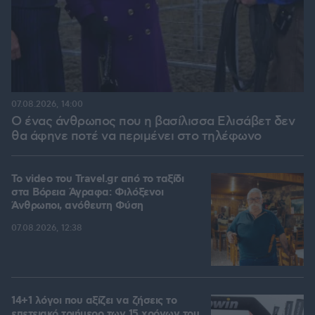
07.08.2026, 14:00
Ο ένας άνθρωπος που η βασίλισσα Ελισάβετ δεν
θα άφηνε ποτέ να περιμένει στο τηλέφωνο
To video του Travel.gr από το ταξίδι
στα Βόρεια Άγραφα: Φιλόξενοι
Άνθρωποι, ανόθευτη Φύση
07.08.2026, 12:38
14+1 λόγοι που αξίζει να ζήσεις το
επετειακό τριήμερο των 15 χρόνων του