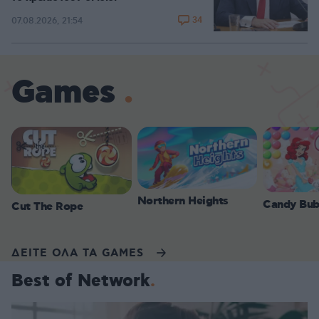
34
07.08.2026, 21:54
Games
Northern Heights
Candy Bub
Cut The Rope
ΔΕΙΤΕ ΟΛΑ ΤΑ GAMES
Best of Network