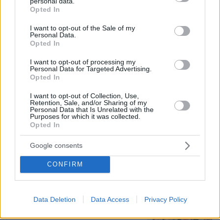
personal data.
grant or deny consent to Google and its third-party tags to
Opted In
use your data for below specified purposes in below Google
consent section.
I want to opt-out of the Sale of my
Personal Data.
Opted In
I want to opt-out of processing my
Personal Data for Targeted Advertising.
Opted In
I want to opt-out of Collection, Use,
Retention, Sale, and/or Sharing of my
Personal Data that Is Unrelated with the
Purposes for which it was collected.
07.08.2026, 23:30
Opted In
Βάλθηκε να τρελάνει κόσμο ο Καντέρ: Ο Τούρκος
πρώην σέντερ του NBA δηλώνει ότι πληροί τα
Google consents
κριτήρια... συμπερίληψης και δηλώνει υποψήφιος
CONFIRM
να παίξει στο WNBA
Είδος υπό εξαφάνιση οι
Data Deletion
Data Access
Privacy Policy
υπερπολύτεκνοι στην Ελλάδα που
γερνάει: Τα... δύο ταψιά μεσημεριανό,