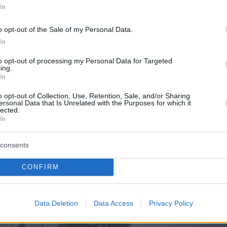
In
ος ήχος - Buy The Stars
o opt-out of the Sale of my Personal Data.
In
α, η ίδια δημοσίευσε το ίδιο βίντεο στον
to opt-out of processing my Personal Data for Targeted
ing.
 της στο Instagram αναφερόμενη στο πώς είχ
In
επιστροφή του γιου της, πριν από περίπου τρία
o opt-out of Collection, Use, Retention, Sale, and/or Sharing
ν ο Διονύσης είχε επιστρέψει στην
ersonal Data that Is Unrelated with the Purposes for which it
lected.
α μία ανάλογη στιγμή, όταν την πρώτη χρονιά
In
ο Διονύσης για σπουδές, είχε έρθει και μας
έκπληξη. Ψύχραιμη αντίδραση μάνας
», έγραψε.
consents
CONFIRM
Data Deletion
Data Access
Privacy Policy