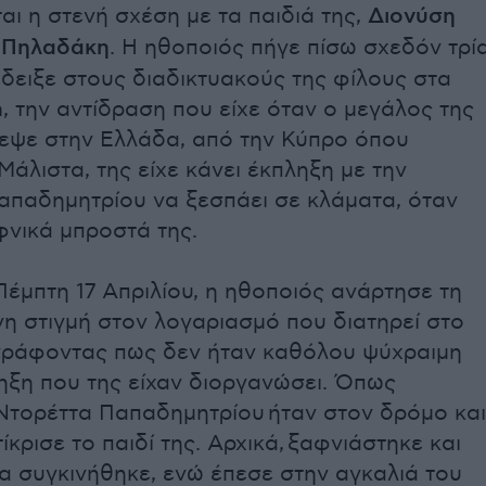
ι η στενή σχέση με τα παιδιά της,
Διονύση
 Πηλαδάκη
. Η ηθοποιός πήγε πίσω σχεδόν τρί
έδειξε στους διαδικτυακούς της φίλους στα
a, την αντίδραση που είχε όταν ο μεγάλος της
ρεψε στην Ελλάδα, από την Κύπρο όπου
Μάλιστα, της είχε κάνει έκπληξη με την
απαδημητρίου να ξεσπάει σε κλάματα, όταν
φνικά μπροστά της.
έμπτη 17 Απριλίου, η ηθοποιός ανάρτησε τη
η στιγμή στον λογαριασμό που διατηρεί στο
ιγράφοντας πως δεν ήταν καθόλου ψύχραιμη
ηξη που της είχαν διοργανώσει. Όπως
Ντορέττα Παπαδημητρίου
ήταν στον δρόμο και
ίκρισε το παιδί της. Αρχικά,
ξαφνιάστηκε και
α συγκινήθηκε, ενώ έπεσε στην αγκαλιά του