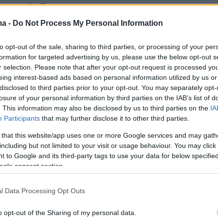
την έκπληξη συμμετείχε και ο μικρότερος γιος
ος, ο οποίος αγκαλιάστηκε και εκείνος με τον
ma -
Do Not Process My Personal Information
 σε μία οικογενειακή και γεμάτη συγκίνηση
to opt-out of the sale, sharing to third parties, or processing of your per
formation for targeted advertising by us, please use the below opt-out s
r selection. Please note that after your opt-out request is processed y
eing interest-based ads based on personal information utilized by us or
disclosed to third parties prior to your opt-out. You may separately opt-
α της δημοσίευσής της, η ηθοποιός εξέφρασε
losure of your personal information by third parties on the IAB’s list of
τα συναισθήματα που είχε νιώσει,
. This information may also be disclosed by us to third parties on the
IA
 «
Ψύχραιμη αντίδραση μάνας που της κάνει
Participants
that may further disclose it to other third parties.
παιδί της, που σπουδάζει έξω, αλλά τον βλέπε
 that this website/app uses one or more Google services and may gath
ς
».
including but not limited to your visit or usage behaviour. You may click 
 to Google and its third-party tags to use your data for below specifi
ogle consent section.
ντεο
l Data Processing Opt Outs
padimitr
o opt-out of the Sharing of my personal data.