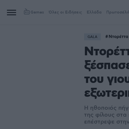
Games
Όλες οι Ειδήσεις
Ελλάδα
Πρωτοσέλι
Ντορέττα
GALA
Ντορέτ
ξέσπασε
του γιο
εξωτερι
Η ηθοποιός πήγε
της φίλους στα 
επέστρεψε στην