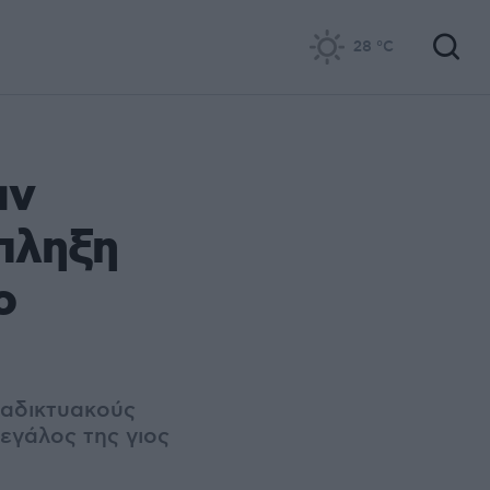
28
°C
αν
κπληξη
ο
ιαδικτυακούς
μεγάλος της γιος