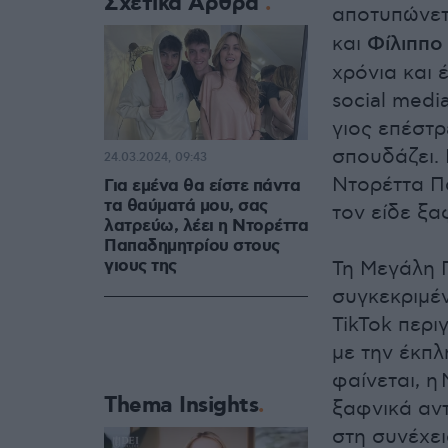
Σχετικά Άρθρα
αποτυπώνετα
και
Φίλιππο
χρόνια και 
social medi
γιος επέστ
σπουδάζει. 
24.03.2024, 09:43
Ντορέττα Π
Για εμένα θα είστε πάντα
τα θαύματά μου, σας
τον είδε ξα
λατρεύω, λέει η Ντορέττα
Παπαδημητρίου στους
γιους της
Τη Μεγάλη Π
συγκεκριμέν
TikTok περ
με την έκπλ
φαίνεται, η
Thema Insights
ξαφνικά αντ
στη συνέχει