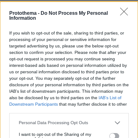
ΔΕΙΤΕ ΟΛΕΣ ΤΙΣ ΕΙΔΗΣΕΙΣ
Protothema -
Do Not Process My Personal
Information
If you wish to opt-out of the sale, sharing to third parties, or
ΤΑ ΠΙΟ ΔΗΜΟΦΙΛΗ
processing of your personal or sensitive information for
targeted advertising by us, please use the below opt-out
section to confirm your selection. Please note that after your
opt-out request is processed you may continue seeing
interest-based ads based on personal information utilized by
us or personal information disclosed to third parties prior to
your opt-out. You may separately opt-out of the further
disclosure of your personal information by third parties on the
IAB’s list of downstream participants. This information may
also be disclosed by us to third parties on the
IAB’s List of
Downstream Participants
that may further disclose it to other
third parties.
Please note that this website/app uses one or more Google
Personal Data Processing Opt Outs
services and may gather and store information including but
not limited to your visit or usage behaviour. You may click to
I want to opt-out of the Sharing of my