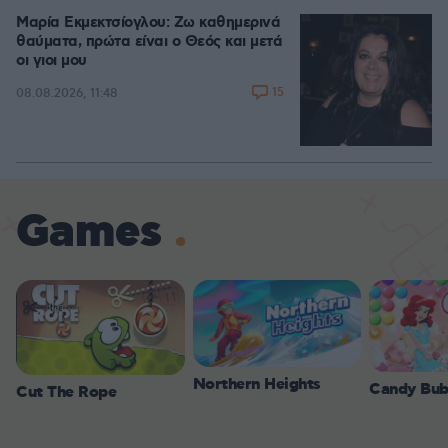
Μαρία Εκμεκτσίογλου: Ζω καθημερινά
θαύματα, πρώτα είναι ο Θεός και μετά
οι γιοι μου
15
08.08.2026, 11:48
Games
Northern Heights
Candy Bub
Cut The Rope