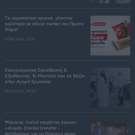
Tα κυριακάτικα πρωινά, γίνονται
καλύτερα με efood market και Πρώτο
Θέμα!
07.08.2026, 12:25
Επαγγελματική Εκπαίδευση &
Εξειδίκευση: Το Mοντέλο που σε Bάζει
στην Aγορά Eργασίας
26.07.2026, 09:54
Μύκονος: Ιταλοί τουρίστες έκαναν
«κλαμπ» βανάκι transfer -
Αντιδράσεις για το ξέφρενο πάρτι