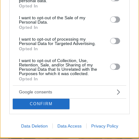
personal data.
grant or deny consent to Google and its third-party tags to
Opted In
use your data for below specified purposes in below Google
consent section.
I want to opt-out of the Sale of my
Personal Data.
Opted In
I want to opt-out of processing my
Personal Data for Targeted Advertising.
08.08.2026, 12:18
Opted In
Από τη Μόρια στον γάμο, τη ΜΚΟ και την
κατηγορία για φόνο: Η σκοτεινή διαδρομή του
I want to opt-out of Collection, Use,
Retention, Sale, and/or Sharing of my
26χρονου Αφγανού που σκότωσε τη Βρετανίδα
Personal Data that Is Unrelated with the
στην Κυψέλη
Purposes for which it was collected.
Opted In
Google consents
CONFIRM
Data Deletion
Data Access
Privacy Policy