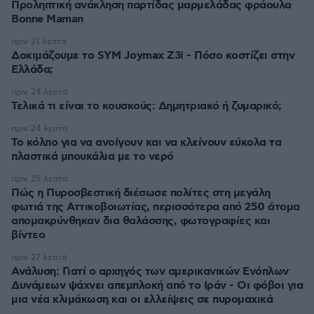
Προληπτική ανάκληση παρτίδας μαρμελάδας φράουλα
Bonne Maman
πριν 21 λεπτά
Δοκιμάζουμε το SYM Joymax Z3i - Πόσο κοστίζει στην
Ελλάδα;
πριν 24 λεπτά
Τελικά τι είναι το κουσκούς: Δημητριακό ή ζυμαρικό;
πριν 24 λεπτά
Το κόλπο για να ανοίγουν και να κλείνουν εύκολα τα
πλαστικά μπουκάλια με το νερό
πριν 25 λεπτά
Πώς η Πυροσβεστική διέσωσε πολίτες στη μεγάλη
φωτιά της Αττικοβοιωτίας, περισσότερα από 250 άτομα
απομακρύνθηκαν δια θαλάσσης, φωτογραφίες και
βίντεο
πριν 27 λεπτά
Ανάλυση: Γιατί ο αρχηγός των αμερικανικών Ενόπλων
Δυνάμεων ψάχνει απεμπλοκή από το Ιράν - Οι φόβοι για
μια νέα κλιμάκωση και οι ελλείψεις σε πυρομαχικά