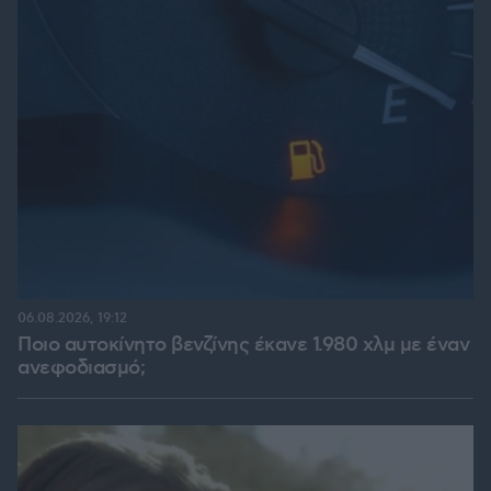
06.08.2026, 19:12
Ποιο αυτοκίνητο βενζίνης έκανε 1.980 χλμ με έναν
ανεφοδιασμό;