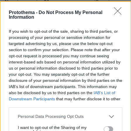
Νεκρός σε πισίνα 24χρονος που κατηγορήθηκε ότι
εξαπάτησε πρώην αστέρες του NFL
Protothema -
Do Not Process My Personal
Information
07.08.2026, 01:21
Συναγερμός στη Σαουδική Αραβία μετά από
πληροφορίες για επικείμενες επιθέσεις από ιρακινές
If you wish to opt-out of the sale, sharing to third parties, or
οργανώσεις και Χούθι
processing of your personal or sensitive information for
targeted advertising by us, please use the below opt-out
07.08.2026, 00:57
Ο Ρόμπι Γουίλιαμς έφυγε, αλλά το γιγαντιαίο ρομπότ
section to confirm your selection. Please note that after your
του έμεινε και «τρομάζει» τους γείτονες
opt-out request is processed you may continue seeing
interest-based ads based on personal information utilized by
07.08.2026, 00:30
us or personal information disclosed to third parties prior to
Παιδιά και κατοικίδια: Πώς μαθαίνουμε στα παιδιά να τα
your opt-out. You may separately opt-out of the further
σέβονται
disclosure of your personal information by third parties on the
07.08.2026, 00:17
IAB’s list of downstream participants. This information may
Στο νοσοκομείο 30χρονη μετά από πτώση από τη
also be disclosed by us to third parties on the
IAB’s List of
γέφυρα της Χαλκίδας
Downstream Participants
that may further disclose it to other
third parties.
07.08.2026, 00:10
Λίσι μετά την ήττα του ΠΑΟΚ: «Με περισσότερη
Please note that this website/app uses one or more Google
Personal Data Processing Opt Outs
σοβαρότητα θα παίρναμε κάτι καλύτερο»
services and may gather and store information including but
not limited to your visit or usage behaviour. You may click to
I want to opt-out of the Sharing of my
07.08.2026, 00:03