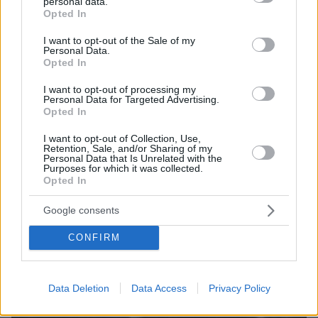
personal data.
Βλάβη, ατύχημα ή πρόβλημα στο ταξίδι; Η κάλυψη που
grant or deny consent to Google and its third-party tags to
Opted In
πολλοί αγνοούν
use your data for below specified purposes in below Google
consent section.
I want to opt-out of the Sale of my
06.08.2026, 23:57
Personal Data.
Χαλαρή έξοδος για τον Κυριάκο Μητσοτάκη και τη
Opted In
σύζυγό του Μαρέβα στα Χανιά, φωτογραφίες
I want to opt-out of processing my
Personal Data for Targeted Advertising.
Opted In
ΔΕΙΤΕ ΟΛΕΣ ΤΙΣ ΕΙΔΗΣΕΙΣ
I want to opt-out of Collection, Use,
Retention, Sale, and/or Sharing of my
Personal Data that Is Unrelated with the
Purposes for which it was collected.
ΤΑ ΠΙΟ ΔΗΜΟΦΙΛΗ
Opted In
Google consents
CONFIRM
Data Deletion
Data Access
Privacy Policy