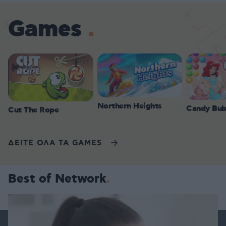
Games
Northern Heights
Candy Bub
Cut The Rope
ΔΕΙΤΕ ΟΛΑ ΤΑ GAMES
Best of Network