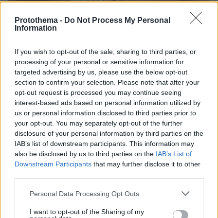
Protothema -
Do Not Process My Personal
Information
If you wish to opt-out of the sale, sharing to third parties, or
processing of your personal or sensitive information for
targeted advertising by us, please use the below opt-out
section to confirm your selection. Please note that after your
opt-out request is processed you may continue seeing
interest-based ads based on personal information utilized by
us or personal information disclosed to third parties prior to
your opt-out. You may separately opt-out of the further
disclosure of your personal information by third parties on the
IAB’s list of downstream participants. This information may
also be disclosed by us to third parties on the
IAB’s List of
Downstream Participants
that may further disclose it to other
08.08.2026, 18:08
third parties.
Μυστήριο 3.500 ετών στη Σαντορίνη: Ο 15χρονος
που δεν πρόλαβε να ξεφύγει από το τσουνάμι
Please note that this website/app uses one or more Google
Personal Data Processing Opt Outs
μπορεί ν' αλλάξει τη χρονολογία της μεγάλης
services and may gather and store information including but
έκρηξης
not limited to your visit or usage behaviour. You may click to
I want to opt-out of the Sharing of my