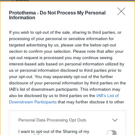
Cristine
15.05.2018, 19:28
Protothema -
Do Not Process My Personal
Δεν καταλαβαίνετε τα στοιχειώδη. Υπήρχαν
Information
ασφαλιστικά μέτρα εναντίον του για κακόβουλη
δυσφήμηση. Του είχαν απαγορεύσει να αναφερθεί
If you wish to opt-out of the sale, sharing to third parties, or
με οποιονδήποτε τρόπο που θα μπορούσε να είναι
processing of your personal or sensitive information for
δυσφημιστικός για την επιχείρησή της εναγουσας.
targeted advertising by us, please use the below opt-out
Το φατσακι με το χα χα κάτω από μια διαφήμιση
section to confirm your selection. Please note that after your
προϊόντος τι ακριβώς σημαίνει? Δεν είναι
opt-out request is processed you may continue seeing
δυσφημιστικό? Τι Δεν καταλαβαίνετε? Πολύ καλά
interest-based ads based on personal information utilized by
έκαναν οι δικαστές!
us or personal information disclosed to third parties prior to
ΑΠΑΝΤΗΣΗ
your opt-out. You may separately opt-out of the further
disclosure of your personal information by third parties on the
Σεβαστή
IAB’s list of downstream participants. This information may
also be disclosed by us to third parties on the
IAB’s List of
15.05.2018, 21:11
Downstream Participants
that may further disclose it to other
Αφού η κυρία έκανε ασφαλιστικά μέτρα στον
third parties.
κύριο για την πραγματική της ζωή τότε
πιθανότατα θα έπρεπε να τον αποκλίσει από
Please note that this website/app uses one or more Google
Personal Data Processing Opt Outs
κάθε μέσο κοινωνικής δικτύωσης από το οποίο
services and may gather and store information including but
ο ίδιος μπορεί να επέμβει, η στάση της ήταν
not limited to your visit or usage behaviour. You may click to
I want to opt-out of the Sharing of my