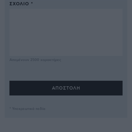
ΣΧΌΛΙΟ *
Απομένουν
2500
χαρακτήρες
* Υποχρεωτικά πεδία