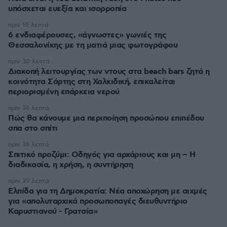
υπόσχεται ευεξία και ισορροπία
πριν 18 λεπτά
6 ενδιαφέρουσες, «άγνωστες» γωνιές της
Θεσσαλονίκης με τη ματιά μιας φωτογράφου
πριν 30 λεπτά
Διακοπή λειτουργίας των ντους στα beach bars ζητά η
κοινότητα Σάρτης στη Χαλκιδική, επικαλείται
περιορισμένη επάρκεια νερού
πριν 36 λεπτά
Πώς θα κάνουμε μια περιποίηση προσώπου επιπέδου
σπα στο σπίτι
πριν 36 λεπτά
Σπιτικό προζύμι: Οδηγός για αρχάριους και μη – Η
διαδικασία, η χρήση, η συντήρηση
πριν 39 λεπτά
Ελπίδα για τη Δημοκρατία: Νέα αποχώρηση με αιχμές
για «απολυταρχικά προσωποπαγές διευθυντήριο
Καρυστιανού - Γρατσία»