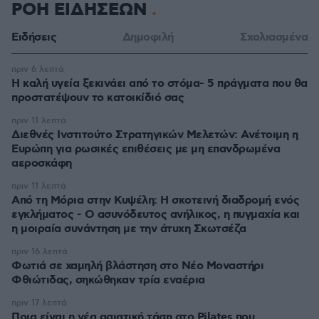
ΡΟΗ ΕΙΔΗΣΕΩΝ
Ειδήσεις
Δημοφιλή
Σχολιασμένα
πριν 6 λεπτά
Η καλή υγεία ξεκινάει από το στόμα- 5 πράγματα που θα
προστατέψουν το κατοικίδιό σας
πριν 11 λεπτά
Διεθνές Ινστιτούτο Στρατηγικών Μελετών: Ανέτοιμη η
Ευρώπη για ρωσικές επιθέσεις με μη επανδρωμένα
αεροσκάφη
πριν 11 λεπτά
Από τη Μόρια στην Κυψέλη: Η σκοτεινή διαδρομή ενός
εγκλήματος - Ο ασυνόδευτος ανήλικος, η πυγμαχία και
η μοιραία συνάντηση με την άτυχη Σκωτσέζα
πριν 16 λεπτά
Φωτιά σε χαμηλή βλάστηση στο Νέο Μοναστήρι
Φθιώτιδας, σηκώθηκαν τρία εναέρια
πριν 17 λεπτά
Ποια είναι η νέα ασιατική τάση στο Pilates που