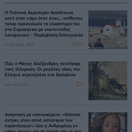
Η Πολιτική Αεροπορία διαπίστωσε
κενό στον νόμο όταν ένας... απίθανος
τύπος προσγείωσε το ελικόπτερό του
στο Σαρακήνικο με εκατοντάδες
λουόμενους - Παρέμβαση Εισαγγελέα
211
09.08.2026, 14:15
Loaded
:
100.00%
Πώς ο Μέγας Αλέξανδρος συνέτριψε
τους Ιλλυριούς: Οι μεγάλες νίκες του
Έλληνα στρατηλάτη στα Βαλκάνια
1
πριν 42 λεπτά
Ανάρτηση με υπονοούμενα: «Κάποιοι
άντρες είναι απλά κατώτεροι των
περιστάσεων» λέει η Ανδρομάχη εν
μέσω φημών για τη σχέση της με τον