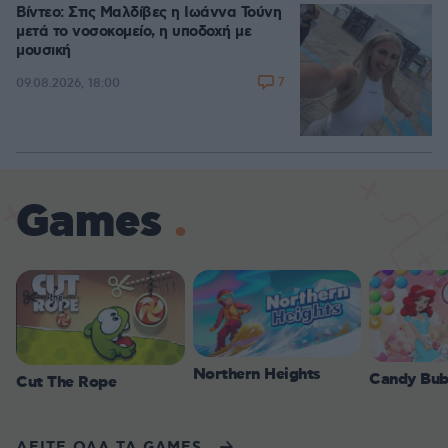
Βίντεο: Στις Μαλδίβες η Ιωάννα Τούνη
μετά το νοσοκομείο, η υποδοχή με
μουσική
7
09.08.2026, 18:00
Games
Northern Heights
Candy Bub
Cut The Rope