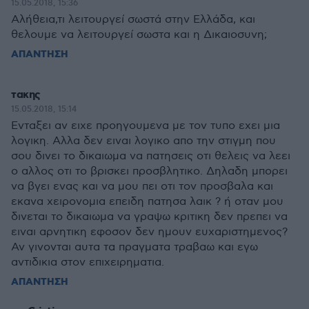
15.05.2018, 15:36
Αλήθεια,τι λειτουργεί σωστά στην Ελλάδα, και
θελουμε να λειτουργεί σωστα και η Δικαιοσυνη;
ΑΠΑΝΤΗΣΗ
τακης
15.05.2018, 15:14
Ενταξει αν ειχε προηγουμενα με τον τυπο εχει μια
λογικη. Αλλα δεν ειναι λογικο απο την στιγμη που
σου δινει το δικαιωμα να πατησεις οτι θελεις να λεει
ο αλλος οτι το βρισκει προσβλητικο. Δηλαδη μπορει
να βγει ενας και να μου πει οτι τον προσβαλα και
εκανα χειρονομια επειδη πατησα λαικ ? ή οταν μου
δινεται το δικαιωμα να γραψω κριτικη δεν πρεπει να
ειναι αρνητικη εφοσον δεν ημουν ευχαριστημενος?
Αν γινονται αυτα τα πραγματα τραβαω και εγω
αντιδικια στον επιχειρηματια.
ΑΠΑΝΤΗΣΗ