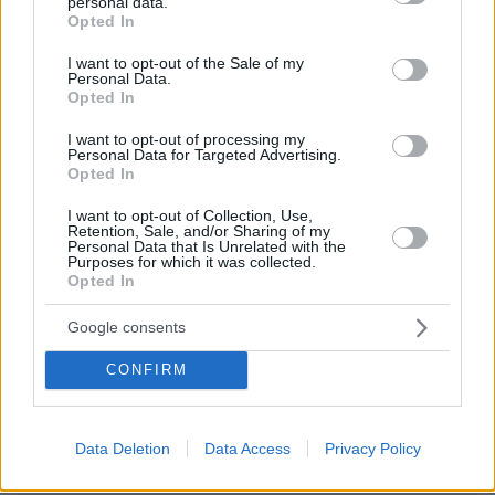
αρκετά παιδιαριστικη θα έλεγα.
personal data.
grant or deny consent to Google and its third-party tags to
Opted In
use your data for below specified purposes in below Google
ΑΠΑΝΤΗΣΗ
consent section.
I want to opt-out of the Sale of my
Personal Data.
Opted In
ΦΟΡΤΩΣΗ ΠΕΡΙΣΣΟΤΕΡΩΝ ΣΧΟΛΙΩΝ
I want to opt-out of processing my
Personal Data for Targeted Advertising.
Opted In
ΠΡΟΣΘΗΚΗ ΣΧΟΛΙΟΥ
I want to opt-out of Collection, Use,
Retention, Sale, and/or Sharing of my
Personal Data that Is Unrelated with the
ΌΝΟΜΑ *
Purposes for which it was collected.
Opted In
Google consents
CONFIRM
EMAIL
Data Deletion
Data Access
Privacy Policy