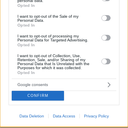
personal data.
grant or deny consent to Google and its third-party tags to
εμένα μου χε τύχει παλιά παρόμοιο περιστατικό αλλά
Opted In
use your data for below specified purposes in below Google
πρόλαβα και πήρα την καραμπίνα , την οποία μόλις
consent section.
I want to opt-out of the Sale of my
την είδαν έτρεχαν σαν λαγοί
Personal Data.
Opted In
ΑΠΑΝΤΗΣΗ
I want to opt-out of processing my
Personal Data for Targeted Advertising.
ego
Opted In
13.03.2018, 17:11
Ευπαθεις ρομα πεινασμενοι που δεχονται ρατσισμο
I want to opt-out of Collection, Use,
Retention, Sale, and/or Sharing of my
απο κακους φασιστες θα ητανε -Τωρα που η κυρα-
Personal Data that Is Unrelated with the
Purposes for which it was collected.
Θεανω θα τους φροντισει με παραπανω
Opted In
επιδοματα,εκπαιδευση,ψυχολογικη στηριξη...ολα θα
διορθωθουν_ Ρε σα δε ντρεπομαστε!
Google consents
ΑΠΑΝΤΗΣΗ
CONFIRM
...
13.03.2018, 16:32
Data Deletion
Data Access
Privacy Policy
Τελεσίγραφο στην κυβέρνηση. Η αυτοί η εμείς. Θα
μας αναγκάσετε να αρχίσουμε να οπλοφορούμε