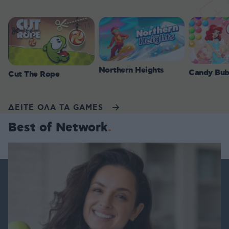
Northern Heights
Candy Bub
Cut The Rope
ΔΕΙΤΕ ΟΛΑ ΤΑ GAMES
Best of Network