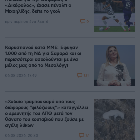
«Δικέφαλος», έχασε πέναλτι ο
Μιχαηλίδης, δείτε το γκολ
6
πριν περίπου ένα λεπτό
Καρυστιανού κατά ΜΜΕ: Έφυγαν
1.000 από τη ΝΔ για Σαμαρά και οι
περισσότεροι ασχολούνται με ένα
μέλος μας από το Μεσολόγγι
131
06.08.2026, 17:49
«Χυδαίο τραμπουκισμό από τους
διάφορους "φιλόζωους"» καταγγέλλει
ο ερευνητής του ΑΠΘ μετά τον
θάνατο του κουταβιού που ζούσε με
αγέλη λύκων
17
06.08.2026, 20:30