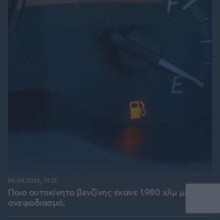
06.08.2026, 19:12
Ποιο αυτοκίνητο βενζίνης έκανε 1.980 χλμ με έναν
ανεφοδιασμό;