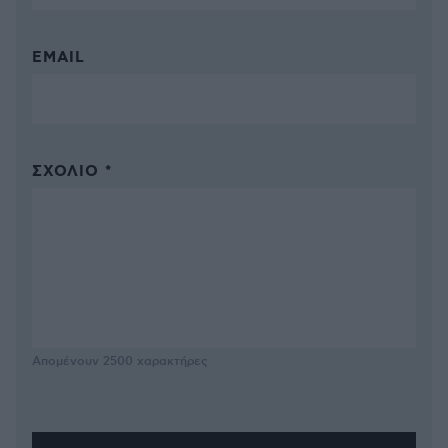
EMAIL
ΣΧΌΛΙΟ *
Απομένουν
2500
χαρακτήρες