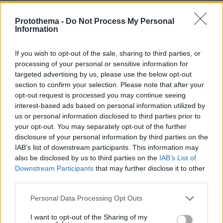
ΑΠΑΝΤΗΣΗ
Protothema -
Do Not Process My Personal
Information
ΘΟΔΩΡΟΣ
13.03.2018, 19:03
If you wish to opt-out of the sale, sharing to third parties, or
ΟΤΑΝ ΤΟΥΣ ΧΑΪΔΕΥΕΙΣ ΑΠΟ ΜΙΚΡΟΥΣ ΑΥΤΑ
processing of your personal or sensitive information for
ΚΑΝΟΥΝ ΟΤΑΝ ΜΕΓΑΛΩΝΟΥΝ
targeted advertising by us, please use the below opt-out
ΑΠΑΝΤΗΣΗ
section to confirm your selection. Please note that after your
opt-out request is processed you may continue seeing
interest-based ads based on personal information utilized by
Mimis
us or personal information disclosed to third parties prior to
13.03.2018, 18:22
your opt-out. You may separately opt-out of the further
Ποια αριστερά , άστα να πάνε είναι αυτή η χώρα δεν
disclosure of your personal information by third parties on the
θα βρει ποτέ το δρόμο της
IAB’s list of downstream participants. This information may
ΑΠΑΝΤΗΣΗ
also be disclosed by us to third parties on the
IAB’s List of
Downstream Participants
that may further disclose it to other
third parties.
Please note that this website/app uses one or more Google
Personal Data Processing Opt Outs
services and may gather and store information including but
Director cut
not limited to your visit or usage behaviour. You may click to
I want to opt-out of the Sharing of my
13.03.2018, 17:43