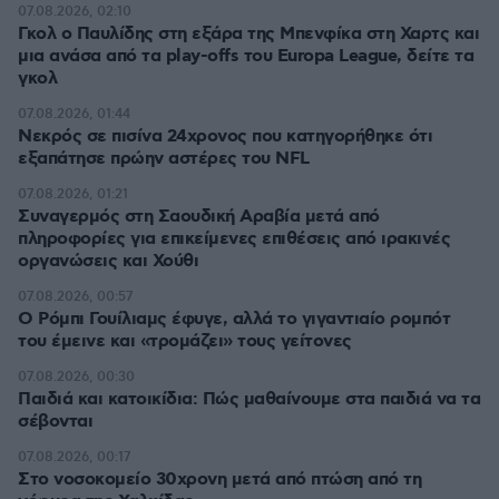
07.08.2026, 02:10
Γκολ ο Παυλίδης στη εξάρα της Μπενφίκα στη Χαρτς και
μια ανάσα από τα play-offs του Europa League, δείτε τα
γκολ
07.08.2026, 01:44
Νεκρός σε πισίνα 24χρονος που κατηγορήθηκε ότι
εξαπάτησε πρώην αστέρες του NFL
07.08.2026, 01:21
Συναγερμός στη Σαουδική Αραβία μετά από
πληροφορίες για επικείμενες επιθέσεις από ιρακινές
οργανώσεις και Χούθι
07.08.2026, 00:57
Ο Ρόμπι Γουίλιαμς έφυγε, αλλά το γιγαντιαίο ρομπότ
του έμεινε και «τρομάζει» τους γείτονες
07.08.2026, 00:30
Παιδιά και κατοικίδια: Πώς μαθαίνουμε στα παιδιά να τα
σέβονται
07.08.2026, 00:17
Στο νοσοκομείο 30χρονη μετά από πτώση από τη