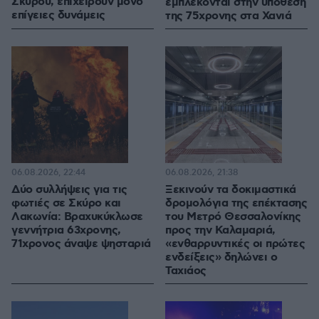
Σκύρου, επιχειρούν μόνο
εμπλέκονται στην υπόθεση
επίγειες δυνάμεις
της 75χρονης στα Χανιά
06.08.2026, 22:44
06.08.2026, 21:38
Δύο συλλήψεις για τις
Ξεκινούν τα δοκιμαστικά
φωτιές σε Σκύρο και
δρομολόγια της επέκτασης
Λακωνία: Βραχυκύκλωσε
του Μετρό Θεσσαλονίκης
γεννήτρια 63χρονης,
προς την Καλαμαριά,
71χρονος άναψε ψησταριά
«ενθαρρυντικές οι πρώτες
ενδείξεις» δηλώνει ο
Ταχιάος