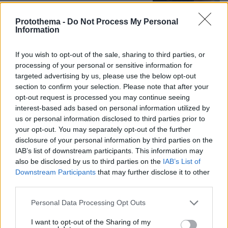
Protothema -
Do Not Process My Personal
Information
Προϊόν εργαστηρίου ή της φύσης ο
κορωνοϊός; Άλλα έλεγε δημόσια ο
If you wish to opt-out of the sale, sharing to third parties, or
Φάουτσι και άλλα ιδιωτικά, αρνήθηκε
processing of your personal or sensitive information for
100 φορές να απαντήσει στο
Κογκρέσο
targeted advertising by us, please use the below opt-out
section to confirm your selection. Please note that after your
95
06.08.2026, 21:40
opt-out request is processed you may continue seeing
interest-based ads based on personal information utilized by
us or personal information disclosed to third parties prior to
Πέθανε το άσπρο κουτάβι που
your opt-out. You may separately opt-out of the further
συμβίωνε με αγέλη λύκων στην
disclosure of your personal information by third parties on the
Κεντρική Μακεδονία: Καλό ταξίδι
IAB’s list of downstream participants. This information may
μικρέ, δείτε βίντεο
also be disclosed by us to third parties on the
IAB’s List of
157
06.08.2026, 16:39
Downstream Participants
that may further disclose it to other
third parties.
Please note that this website/app uses one or more Google
Personal Data Processing Opt Outs
services and may gather and store information including but
Νεαρή γυναίκα με ακατέργαστη
not limited to your visit or usage behaviour. You may click to
I want to opt-out of the Sharing of my
ομορφιά από την Αιθιοπία έγινε viral,