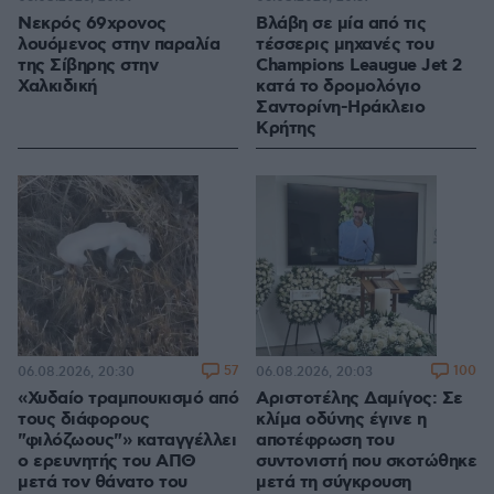
Νεκρός 69χρονος
Βλάβη σε μία από τις
λουόμενος στην παραλία
τέσσερις μηχανές του
της Σίβηρης στην
Champions Leaugue Jet 2
Χαλκιδική
κατά το δρομολόγιο
Σαντορίνη-Ηράκλειο
Κρήτης
57
100
06.08.2026, 20:30
06.08.2026, 20:03
«Χυδαίο τραμπουκισμό από
Αριστοτέλης Δαμίγος: Σε
τους διάφορους
κλίμα οδύνης έγινε η
"φιλόζωους"» καταγγέλλει
αποτέφρωση του
ο ερευνητής του ΑΠΘ
συντονιστή που σκοτώθηκε
μετά τον θάνατο του
μετά τη σύγκρουση