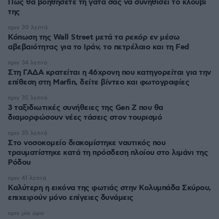
Πώς θα βοηθήσετε τη γάτα σας να συνηθίσει το κλουβί
της
πριν 30 λεπτά
Κόπωση της Wall Street μετά τα ρεκόρ εν μέσω
αβεβαιότητας για το Ιράν, το πετρέλαιο και τη Fed
πριν 34 λεπτά
Στη ΓΑΔΑ κρατείται η 46χρονη που κατηγορείται για την
επίθεση στη Marfin, δείτε βίντεο και φωτογραφίες
πριν 35 λεπτά
3 ταξιδιωτικές συνήθειες της Gen Z που θα
διαμορφώσουν νέες τάσεις στον τουρισμό
πριν 35 λεπτά
Στο νοσοκομείο διακομίστηκε ναυτικός που
τραυματίστηκε κατά τη πρόσδεση πλοίου στο λιμάνι της
Ρόδου
πριν 41 λεπτά
Καλύτερη η εικόνα της φωτιάς στην Κολυμπάδα Σκύρου,
επιχειρούν μόνο επίγειες δυνάμεις
πριν μία ώρα