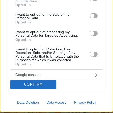
personal data.
δείτε την εντυπωσιακή μεταμόρφωσή
grant or deny consent to Google and its third-party tags to
Opted In
της από μακιγιέρ
use your data for below specified purposes in below Google
consent section.
I want to opt-out of the Sale of my
355
06.08.2026, 09:18
Personal Data.
Opted In
I want to opt-out of processing my
Personal Data for Targeted Advertising.
Η αποκαλυπτική κατάθεση της
Opted In
συζύγου του Αφγανού: Πώς
γνωρίσαμε τη Λίσα, γιατί υποψιάστηκα
I want to opt-out of Collection, Use,
ότι ήταν το πτώμα στη βαλίτσα
Retention, Sale, and/or Sharing of my
Personal Data that Is Unrelated with the
286
06.08.2026, 12:32
Purposes for which it was collected.
Opted In
Google consents
Games
CONFIRM
Data Deletion
Data Access
Privacy Policy