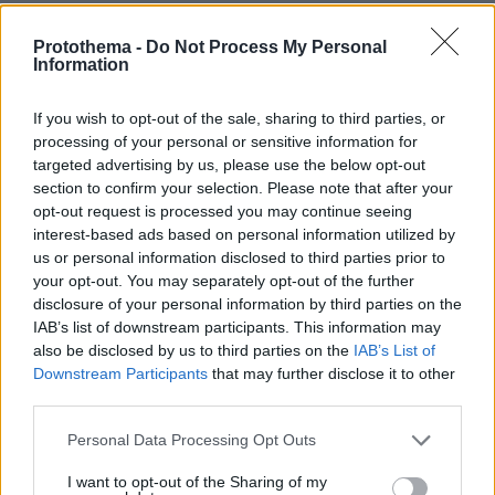
Νίκος Χ.Ν
09.11.2015, 18:06
Protothema -
Do Not Process My Personal
Information
Εγώ πάντως θα τους έστελνα όλους για σφάξιμο
ΑΠΑΝΤΗΣΗ
If you wish to opt-out of the sale, sharing to third parties, or
processing of your personal or sensitive information for
Www
targeted advertising by us, please use the below opt-out
09.11.2015, 17:50
section to confirm your selection. Please note that after your
opt-out request is processed you may continue seeing
Ο ανδρεας ανεδειξε την ανθρωπινη αξιοπρεπεια γιατι
interest-based ads based on personal information utilized by
απλα ειχε χαρακτηριστικα
us or personal information disclosed to third parties prior to
ανθρωπου.....ευαισθητος,φιλικος, ερωτιαρης, ποτης,
your opt-out. You may separately opt-out of the further
ελλατωματα......και ετσι ζουσε, και αυτο τον καθιστα
disclosure of your personal information by third parties on the
"θεο" στα ματια των απλων κυριως ανθρωπων
IAB’s list of downstream participants. This information may
ΑΠΑΝΤΗΣΗ
also be disclosed by us to third parties on the
IAB’s List of
Downstream Participants
that may further disclose it to other
third parties.
N
09.11.2015, 10:35
Please note that this website/app uses one or more Google
Personal Data Processing Opt Outs
Νομίζω ότι το σωστό είναι να την κατεβάσουν πολύ
services and may gather and store information including but
πιο χαμηλά για να κάνουν και τον σταυρό τους κάθε
not limited to your visit or usage behaviour. You may click to
I want to opt-out of the Sharing of my