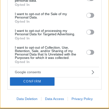
personal data.
μέρα και να την ασπάζονται...
grant or deny consent to Google and its third-party tags to
Opted In
use your data for below specified purposes in below Google
ΑΠΑΝΤΗΣΗ
consent section.
I want to opt-out of the Sale of my
Personal Data.
Opted In
I want to opt-out of processing my
Personal Data for Targeted Advertising.
Chris
Opted In
09.11.2015, 10:24
Ακόμα υπάρχει αγάπη. Με τον Ανδρέα, υπήρχε κάτι
I want to opt-out of Collection, Use,
πιο πολύ βέβαια, υπήρχε έρωτας, όχι απλή αγάπη.
Retention, Sale, and/or Sharing of my
Personal Data that Is Unrelated with the
Purposes for which it was collected.
ΑΠΑΝΤΗΣΗ
Opted In
Google consents
ΠΡΟΣΘΗΚΗ ΣΧΟΛΙΟΥ
CONFIRM
ΌΝΟΜΑ *
Data Deletion
Data Access
Privacy Policy