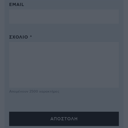
EMAIL
ΣΧΌΛΙΟ *
Απομένουν
2500
χαρακτήρες