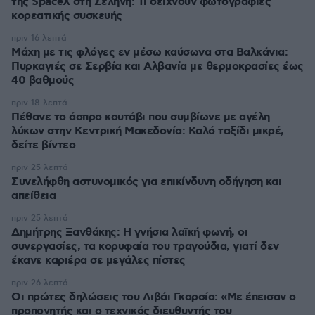
της SpaceX στη Σελήνη: Τι δείχνουν φωτογραφίες
κορεατικής συσκευής
πριν 16 λεπτά
Μάχη με τις φλόγες εν μέσω καύσωνα στα Βαλκάνια:
Πυρκαγιές σε Σερβία και Αλβανία με θερμοκρασίες έως
40 βαθμούς
πριν 18 λεπτά
Πέθανε το άσπρο κουτάβι που συμβίωνε με αγέλη
λύκων στην Κεντρική Μακεδονία: Καλό ταξίδι μικρέ,
δείτε βίντεο
πριν 25 λεπτά
Συνελήφθη αστυνομικός για επικίνδυνη οδήγηση και
απείθεια
πριν 25 λεπτά
Δημήτρης Ξανθάκης: Η γνήσια λαϊκή φωνή, οι
συνεργασίες, τα κορυφαία του τραγούδια, γιατί δεν
έκανε καριέρα σε μεγάλες πίστες
πριν 26 λεπτά
Οι πρώτες δηλώσεις του Λιβάι Γκαρσία: «Με έπεισαν ο
προπονητής και ο τεχνικός διευθυντής του