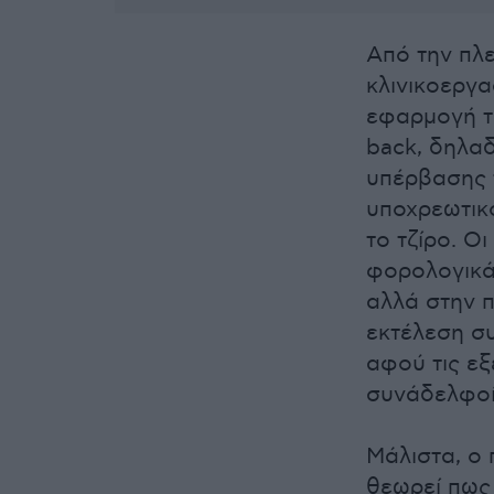
Από την πλε
κλινικοεργα
εφαρμογή τ
back, δηλα
υπέρβασης τ
υποχρεωτικ
το τζίρο. Ο
φορολογικά
αλλά στην π
εκτέλεση συ
αφού τις εξ
συνάδελφοί
Μάλιστα, ο 
θεωρεί πως 