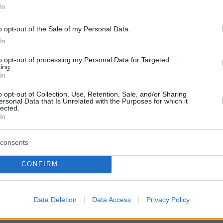
In
κό τέλος του μήνα, τότε ο ασφαλισμένος του
ς εκτελεί σε άλλο εργαστήριο.
o opt-out of the Sale of my Personal Data.
In
ότητα των εργαστηρίων θα αναρτάται
to opt-out of processing my Personal Data for Targeted
ing.
 όπως γίνεται σήμερα και με τη διαθεσιμότητ
In
 γιατρών που είναι συμβεβλημένοι με τον
o opt-out of Collection, Use, Retention, Sale, and/or Sharing
υτόν τον τρόπο, εκτιμάται ότι δεν
ersonal Data that Is Unrelated with the Purposes for which it
lected.
ούν μονοπώλια και ότι θα προστατευθούν
In
οχοι, ιδίως οι μεμονωμένοι
αστηριακοί γιατροί.
consents
CONFIRM
Data Deletion
Data Access
Privacy Policy