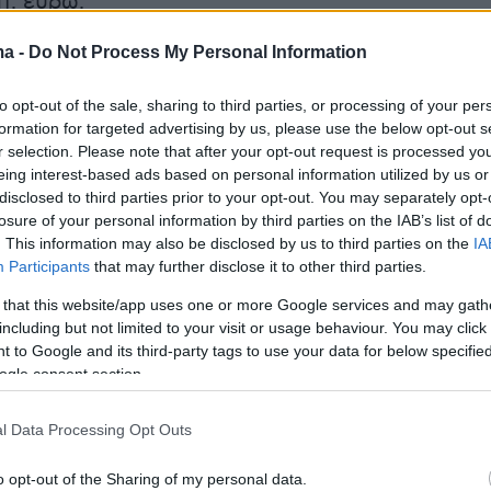
τ. ευρώ.
ma -
Do Not Process My Personal Information
θα οριστεί ανά πάροχο με βάση τον αριθμό
to opt-out of the sale, sharing to third parties, or processing of your per
ων που αυτός εκτέλεσε το αντίστοιχο
formation for targeted advertising by us, please use the below opt-out s
r selection. Please note that after your opt-out request is processed y
ου προηγούμενου έτους –η ηλεκτρονική
eing interest-based ads based on personal information utilized by us or
των εξετάσεων που έγινε για πρώτη πέρυσι
disclosed to third parties prior to your opt-out. You may separately opt-
2013 έτος αναφοράς για τις εργαστηριακές
losure of your personal information by third parties on the IAB’s list of
. This information may also be disclosed by us to third parties on the
IA
Ειδικές, ευνοϊκότερες, ρυθμίσεις προβλέποντα
Participants
that may further disclose it to other third parties.
ους εργαστηριακούς γιατρούς.
 that this website/app uses one or more Google services and may gath
including but not limited to your visit or usage behaviour. You may click 
 to Google and its third-party tags to use your data for below specifi
ogle consent section.
μικροβιολογικό εργαστήριο είχε εκτελέσει τον
ου 2013 10.000 εξετάσεις, ο αριθμός αυτός
l Data Processing Opt Outs
 το «ταβάνι» και για τον εφετινό Μάιο. Σε
o opt-out of the Sharing of my personal data.
ου το πλαφόν κλείνει πριν από το