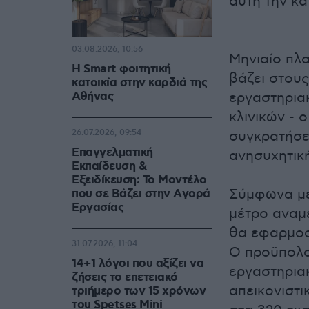
αυτή την κ
03.08.2026, 10:56
Μηνιαίο πλ
Η Smart φοιτητική
βάζει στους
κατοικία στην καρδιά της
Αθήνας
εργαστηριακ
κλινικών - 
26.07.2026, 09:54
συγκρατήσε
Επαγγελματική
ανησυχητική
Εκπαίδευση &
Εξειδίκευση: Το Mοντέλο
Σύμφωνα με
που σε Bάζει στην Aγορά
Eργασίας
μέτρο αναμέ
θα εφαρμοστ
31.07.2026, 11:04
Ο προϋπολο
14+1 λόγοι που αξίζει να
εργαστηριακ
ζήσεις το επετειακό
απεικονιστι
τριήμερο των 15 χρόνων
του Spetses Mini