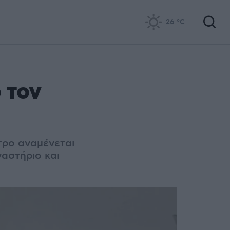
26
°C
 τον
τρο αναμένεται
γαστήριο και